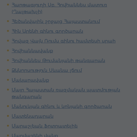
Հարթագյուղի Սբ. Հովհաննես մատուռ
(Ղալթախչի)
Հեծանվային շրջայց Հայաստանում
Հին Արենի գինու գործարան
Հովազ Վայն Ռումս գինու համտեսի սրահ
Հովհաննավանք
Հովհաննես Թումանյանի թանգարան
Ձկնորսություն Սևանա լճում
Մակարավանք
Մայր Հայաստան ռազմական պատմության
թանգարան
Մանուկյան գինու և կոնյակի գործարան
Մատենադարան
Մարաշլեան ֆոտոատելիե
Մարմաշենի վանք