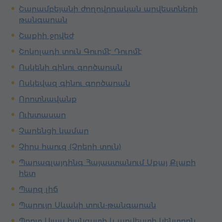
Շարամբեյանի ժողովրդական արվեստների
թանգարան
Շաքիի ջրվեժ
Շոկոլադի տուն Գուրմէ Դուրմէ
Ոսկենի գինու գործարան
Ոսկեվազ գինու գործարան
Որոտնավանք
Ուխտասար
Չարենցի կամար
Չիրս հաուզ (Չրերի տուն)
Պարագլայդինգ Հայաստանում Սքայ Քլաբի
հետ
Պարզ լիճ
Պարույր Սևակի տուն-թանգարան
Պորտ Այաս հանգստի և արվեստի կենտրոն