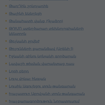
ԹադԴին շոկոլադիե
Թալինի եկեղեցի
Թանահատի վանք (Գլաձոր)
ԹՈՒՄՈ ստեղծարար տեխնոլոգիաների
կենտրոն
Թռչկանի ջրվեժ
Թռչունների քարանձավ (Արենի-1)
Իջևանի գինու-կոնյակի գործարան
Լավաշի թխման վարպետաց դաս
Լոռի բերդ
Լույս վոկալ հնգյակ
Լուսիկ Ագուլեցու տուն-թանգարան
Խաչատուր Աբովյանի տուն-թանգարան
Խաչքարագործություն Նորատուսում