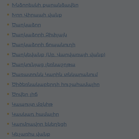
Խնձորեսկի քարանձավեր
Խոր Վիրապի վանք
Ծաղկաձոր
Ծաղկաձորի Զիփլայն
Ծաղկաձորի ճոպանուղի
Ծաղկեվանք (Սբ. Վարվառայի վանք)
Ծաղկունյաց լեռնաշղթա
Ծառատունկ Կարին տնկարանում
Ծիծեռնակաբերդի հուշահամալիր
Ծովեր լիճ
Կապույտ մզկիթ
Կասկադ համալիր
Կարմրավոր եկեղեցի
Կեչառիս վանք