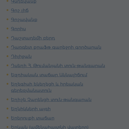
Գնդեվանք
Գոշ լիճ
Գոշավանք
Գորիս
Դաշտադեմի բերդ
Դառգետ քրաֆթ գարեջրի գործարան
Դիլիջան
Դսեղի Հ. Թումանյանի տուն-թանգարան
Եզդիական տաճար Ակնալիճում
Եղեգիսի եկեղեցի և հրեական
գերեզմանատուն
Եղիշե Չարենցի տուն-թանգարան
Եղնիկների այգի
Երերույքի տաճար
Երևան (ամենահայտնի վայրերը)