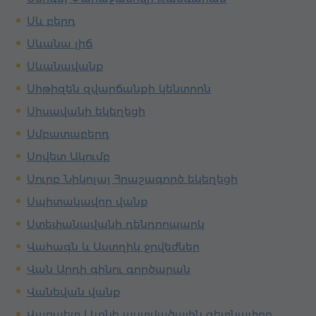
Սև բերդ
Սևանա լիճ
Սևանավանք
Սիթիզեն զվարճանքի կենտրոն
Սիսավանի եկեղեցի
Սմբատաբերդ
Սովետ Ակումբ
Սուրբ Նիկոլայ Հրաշագործ եկեղեցի
Սպիտակավոր վանք
Ստեփանավանի դենդրոպարկ
Վահագն և Աստղիկ ջրվեժներ
Վան Արդի գինու գործարան
Վանեվան վանք
Վարպետ Լևոնի աստվածային գետնափոր