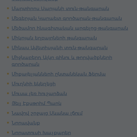
Մարտիրոս Սարյանի տուն-թանգարան
Մեգերյան Կարպետ գործարան-թանգարան
Մեծամոր հնագիտական արգելոց-թանգարան
Միկոյան եղբայրների թանգարան
Մինաս Ավետիսյանի տուն-թանգարան
Միջնաբերդ Ալկո գինու և թորվածքների
գործարան
Միքայելյանների ընտանեկան ֆերմա
Մուղնիի եկեղեցի
Մուսա լեռ հուշարձան
Յելլ Էքսթրիմ Պարկ
Նավով շրջայց Սևանա լճում
Նորավանք
Նորատուսի խաչքարեր