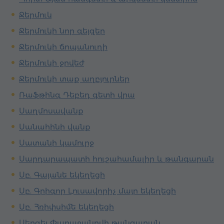
Ջերմուկ
Ջերմուկի նոր գեյզեր
Ջերմուկի ճոպանուղի
Ջերմուկի ջրվեժ
Ջերմուկի տաք աղբյուրներ
Ռաֆթինգ Դեբեդ գետի վրա
Սաղմոսավանք
Սանահինի վանք
Սատանի կամուրջ
Սարդարապատի հուշահամալիր և թանգարան
Սբ. Գայանե եկեղեցի
Սբ. Գրիգոր Լուսավորիչ մայր եկեղեցի
Սբ. Հռիփսիմե եկեղեցի
Սերգեյ Փարաջանովի թանգարան