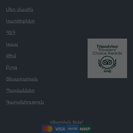
Մեր մասին
Կարծիքներ
ՀՏՀ
Կապ
Թիմ
Բլոգ
Տեսադարան
Պայմաններ
Գաղտնիություն
Վճարման ձևեր՝