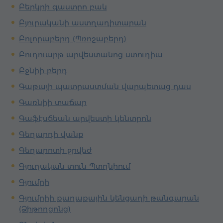
Բերկրի գաստրո բակ
Բյուրականի աստղադիտարան
Բոլորաբերդ (Պռոշաբերդ)
Բուդուարթ արվեստանոց-ստուդիա
Բջնիի բերդ
Գաթայի պատրաստման վարպետաց դաս
Գառնիի տաճար
Գաֆէսճեան արվեստի կենտրոն
Գեղարդի վանք
Գեղարոտի ջրվեժ
Գյուղական տուն Պտղնիում
Գյումրի
Գյումրիի քաղաքային կենցաղի թանգարան
(Ձիթողցոնց)