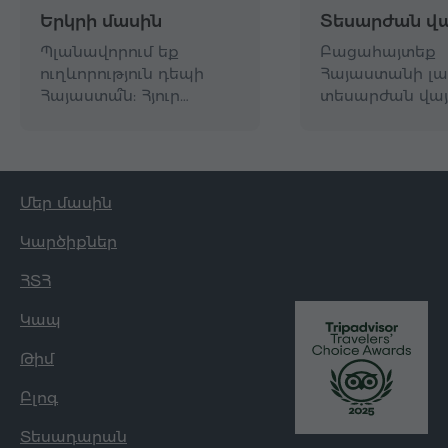
Երկրի մասին
Տեսարժան վա
Պլանավորում եք
Բացահայտեք
ուղևորություն դեպի
Հայաստանի լա
Հայաստա՞ն: Հյուր…
տեսարժան վայ
Մեր մասին
Կարծիքներ
ՀՏՀ
Կապ
Թիմ
Բլոգ
Տեսադարան