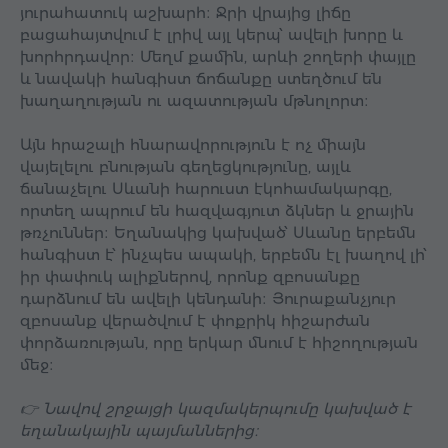
յուրահատուկ աշխարհ։ Ջրի վրայից լիճը
բացահայտվում է լրիվ այլ կերպ՝ ավելի խորը և
խորհրդավոր։ Մեղմ քամին, արևի շողերի փայլը
և նավակի հանգիստ ճոճանքը ստեղծում են
խաղաղության ու ազատության մթնոլորտ։
Այն հրաշալի հնարավորություն է ոչ միայն
վայելելու բնության գեղեցկությունը, այլև
ճանաչելու Սևանի հարուստ էկոհամակարգը,
որտեղ ապրում են հազվագյուտ ձկներ և ջրային
թռչուններ։ Եղանակից կախված՝ Սևանը երբեմն
հանգիստ է՝ ինչպես ապակի, երբեմն էլ խաղով լի՝
իր փափուկ ալիքներով, որոնք զբոսանքը
դարձնում են ավելի կենդանի։ Յուրաքանչյուր
զբոսանք վերածվում է փոքրիկ հիշարժան
փորձառության, որը երկար մնում է հիշողության
մեջ։
👉 Նավով շրջայցի կազմակերպումը կախված է
եղանակային պայմաններից։