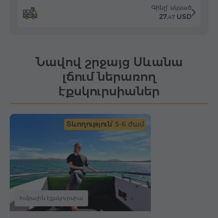
Գինը՝ սկսած
27.
USD
47
Նավով շրջայց Սևանա
լճում ներառող
էքսկուրսիաներ
Տևողություն՝
5-6 ժամ
Խմբային էքսկուրսիա