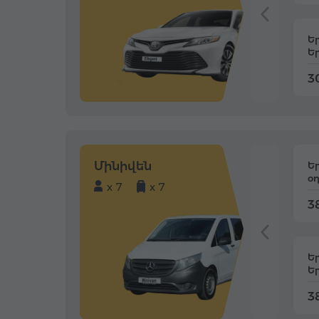
Ե
Ե
3
Մինիվեն
Ե
օ
x 7
x 7
3
Ե
Ե
3