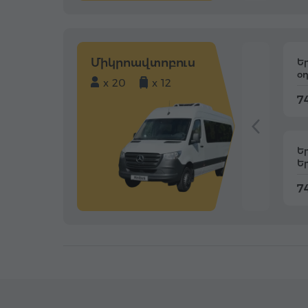
Միկրոավտոբուս
Ե
օ
x 20
x 12
74
Ե
Ե
74