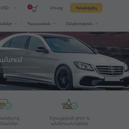
0
USD
Մուտք
Գրանցվել
ւմներ
Հայաստան
Ընկերություն
անում
րակիչով
Շշալցված ջուր և
ենաներ
անձրևանոցներ