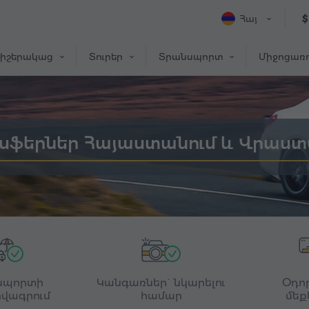
Հայ
$
իշերակաց
Տուրեր
Տրանսպորտ
Միջոցառո
սֆերներ Հայաստանում և Վրաստ
սպորտի
Կանգառներ` նկարելու
Օդո
վագրում
համար
մեք