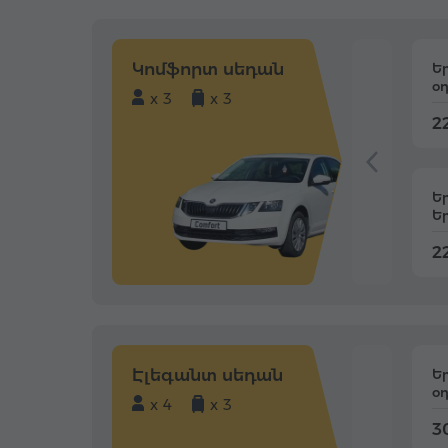
Կոմֆորտ սեդան
Ե
օ
x 3
x 3
22
Ե
Ե
22
Էլեգանտ սեդան
Ե
օ
x 4
x 3
3