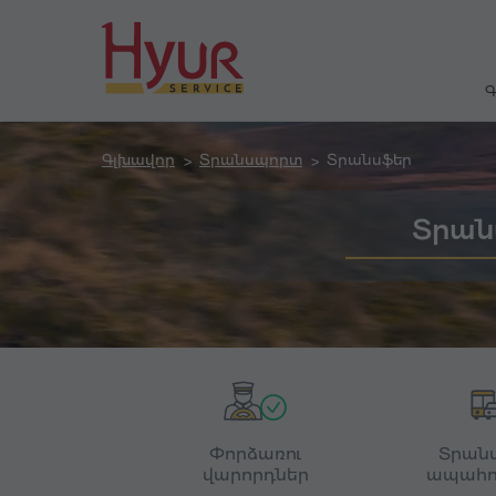
Գ
Գլխավոր
Տրանսպորտ
Տրանսֆեր
Տրան
Փորձառու
Տրան
վարորդներ
ապահո