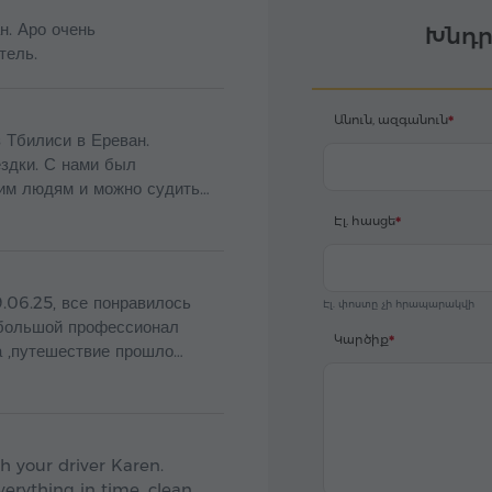
ень
Խնդր
тель.
Անուն, ազգանուն
 Тбилиси в Ереван.
здки. С нами был
е гостеприимном и добром
Էլ. հասցե
.06.25, все понравилось
Էլ. փոստը չի հրապարակվի
Կարծիք
h your driver Karen.
verything in time, clean