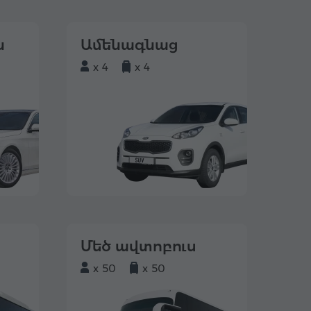
ն
Ամենագնաց
x 4
x 4
Մեծ ավտոբուս
x 50
x 50