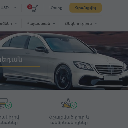
0
USD
Մուտք
Գրանցվել
ւմներ
Հայաստան
Ընկերություն
 սեդան
րակիչով
Շշալցված ջուր և
ենաներ
անձրևանոցներ