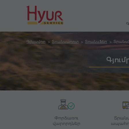
Գ
Գլխավոր
Տրանսպորտ
Տրանսֆեր
Տրանս
Գյում
Փորձառու
Տրան
վարորդներ
ապահո