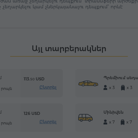
 ժամ առաջ չեղարկելու դեպքում՝ տրանսֆերի արժեքի
ւշ չեղարկելու կամ չներկայանալու դեպքում՝ որևէ
Այլ տարբերակներ
Պրեմիում սեդ
մ
113.
USD
50
Ընտրել
x 3
x 3
5 րոպե
Մինիվեն
մ
126 USD
Ընտրել
x 7
x 7
5 րոպե