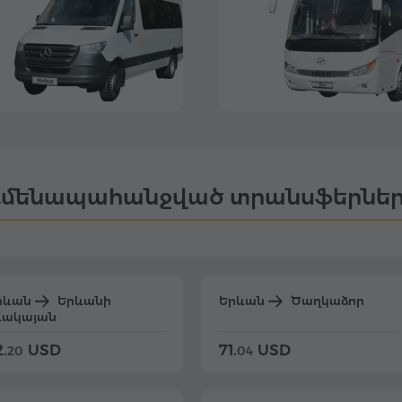
մենապահանջված տրանսֆերնե
րևան
Երևանի
Երևան
Ծաղկաձոր
դակայան
.
USD
71.
USD
20
04