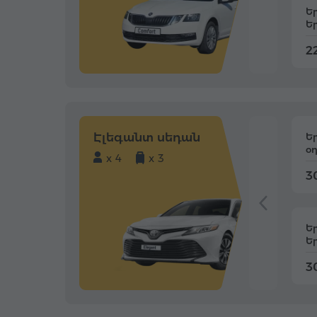
Ե
Ե
22
Էլեգանտ սեդան
Ե
օ
x 4
x 3
3
Ե
Ե
3