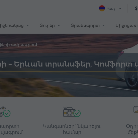
Հայ
$
իշերակաց
Տուրեր
Տրանսպորտ
Միջոցառո
ֆերի ամրագրում
րի – Երևան տրանսֆեր, Կոմֆորտ
սպորտի
Կանգառներ` նկարելու
Օդո
վագրում
համար
մեք