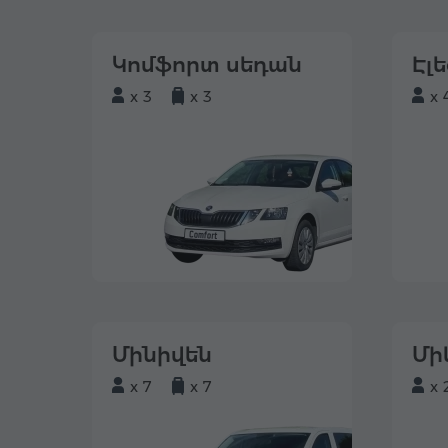
Կոմֆորտ սեդան
Էլ
x 3
x 3
x 
Մինիվեն
Մի
x 7
x 7
x 