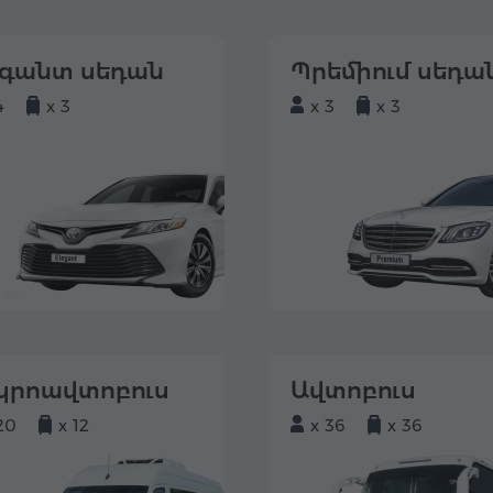
եգանտ սեդան
Պրեմիում սեդա
4
x 3
x 3
x 3
կրոավտոբուս
Ավտոբուս
20
x 12
x 36
x 36