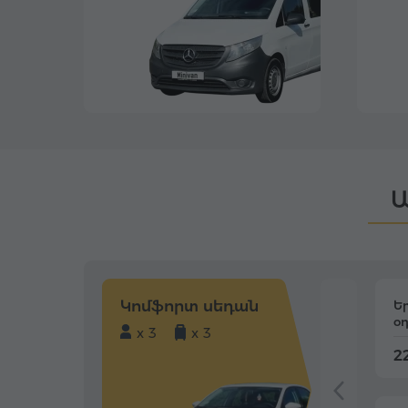
Ա
Կոմֆորտ սեդան
Ե
օ
x 3
x 3
22