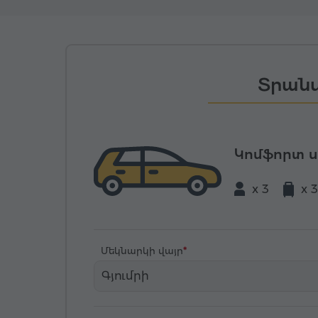
Տրանս
Կոմֆորտ 
x 3
x 3
Մեկնարկի վայր
Գյումրի