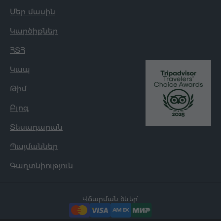
Մեր մասին
Կարծիքներ
ՀՏՀ
Կապ
Թիմ
Բլոգ
Տեսադարան
Պայմաններ
Գաղտնիություն
Վճարման ձևեր՝