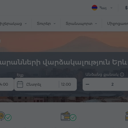
Հայ
$
իշերակաց
Տուրեր
Տրանսպորտ
Միջոցառո
մ
արանների վարձակալություն Երև
Անձանց քանակ
Ելք
14:00
12:00