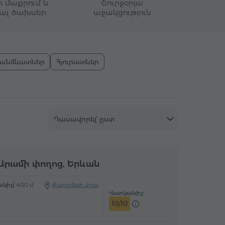
 մաքրում և
Շուրջօրյա
նալ ծախսեր
աջակցություն
անձնատներ
Հյուրատներ
Դասավորել՝ ըստ
Արամի փողոց, Երևան
կից՝
400 մ
Քարտեզի վրա
Վարկանիշ
10/10