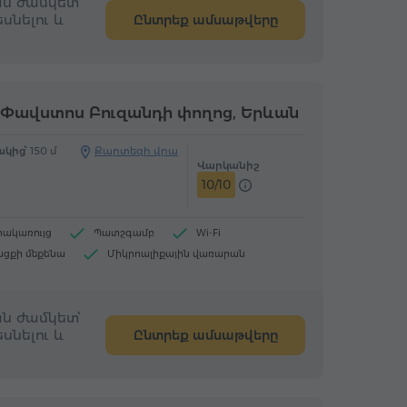
ն ժամկետ՝
սնելու և
Ընտրեք ամսաթվերը
Փավստոս Բուզանդի փողոց, Երևան
կից՝
150 մ
Քարտեզի վրա
Վարկանիշ
10/10
րակառույց
Պատշգամբ
Wi-Fi
ացքի մեքենա
Միկրոալիքային վառարան
 և սուրճ (ժամանելիս)
ն ժամկետ՝
սնելու և
Ընտրեք ամսաթվերը