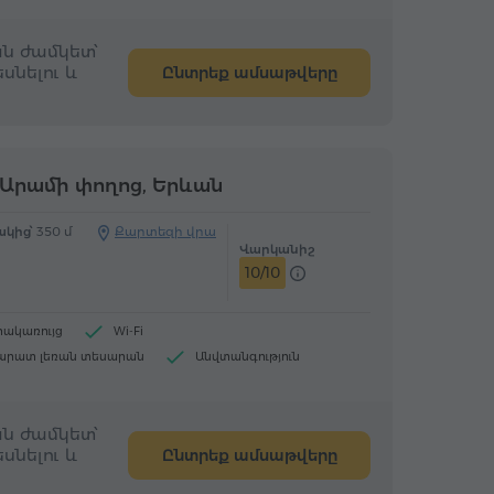
ն ժամկետ՝
սնելու և
Ընտրեք ամսաթվերը
Արամի փողոց, Երևան
կից՝
350 մ
Քարտեզի վրա
Վարկանիշ
10/10
րակառույց
Wi-Fi
արատ լեռան տեսարան
Անվտանգություն
 պատշգամբ (terrace)
Լվացքի մեքենա
ն ժամկետ՝
սնելու և
Ընտրեք ամսաթվերը