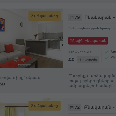
2 սենյականոց
#179
Բնակարան – 
Հանրապետության հրապարա
Ոճային բնակարան
Տեղավորում է
Նո
Wi-
+1 լրացուցիչ
Կե
Ընտրեք վարձակալմա
 օրվա գինը` սկսած
տվյալ օրերի գները տե
USD
ամրագրելու համար:
2 սենյականոց
#172
Բնակարան – 