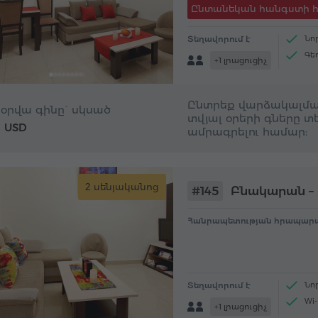
Ընտանեկան հանգստի 
Տեղավորում է
Նո
Գե
+1 լրացուցիչ
Մի
Թեյ
Ընտրեք վարձակալմա
 օրվա գինը` սկսած
տվյալ օրերի գները տե
USD
6
ամրագրելու համար:
2 սենյականոց
#145
Բնակարան – 
Հանրապետության հրապարա
Տեղավորում է
Նո
Wi-
+1 լրացուցիչ