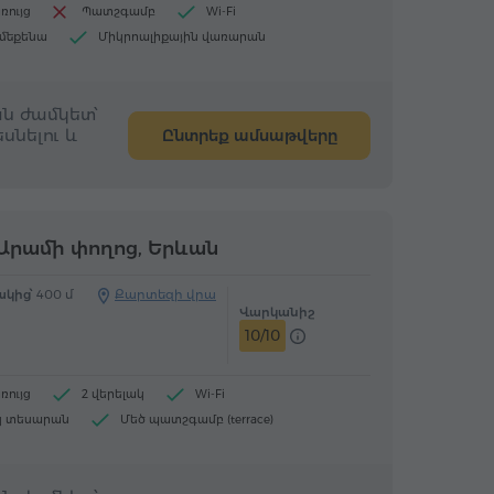
ռույց
Պատշգամբ
Wi-Fi
 մեքենա
Միկրոալիքային վառարան
օջախ
ն ժամկետ՝
սնելու և
Ընտրեք ամսաթվերը
Արամի փողոց, Երևան
կից՝
400 մ
Քարտեզի վրա
Վարկանիշ
10/10
ռույց
2 վերելակ
Wi-Fi
կ տեսարան
Մեծ պատշգամբ (terrace)
 մեքենա
Միկրոալիքային վառարան