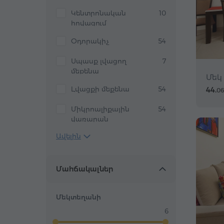
Կենտրոնական
10
հովացում
Օդորակիչ
54
Սպասք լվացող
7
մեքենա
Մեկ
44.
Լվացքի մեքենա
54
0
Միկրոալիքային
54
վառարան
Ավելին
Մահճակալներ
Մեկտեղանի
6