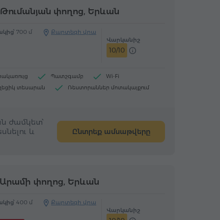
Թումանյան փողոց, Երևան
կից՝
700 մ
Քարտեզի վրա
Վարկանիշ
10/10
րակառույց
Պատշգամբ
Wi-Fi
ղեցիկ տեսարան
Ռեստորաններ մոտակայքում
ացքի մեքենա
Գազով և էլ. համակցված սալօջախ
ն ժամկետ՝
սնելու և
Ընտրեք ամսաթվերը
Արամի փողոց, Երևան
կից՝
400 մ
Քարտեզի վրա
Վարկանիշ