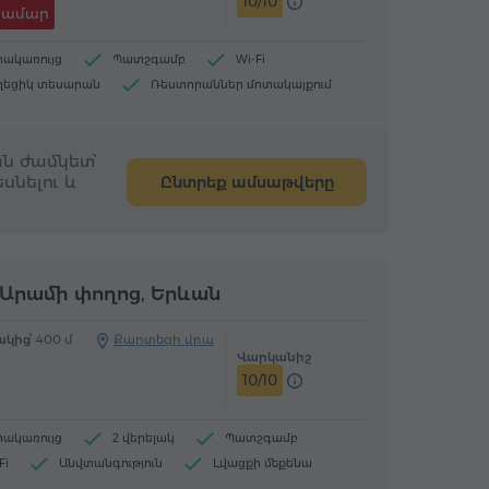
10/10
համար
րակառույց
Պատշգամբ
Wi-Fi
ղեցիկ տեսարան
Ռեստորաններ մոտակայքում
կրոալիքային վառարան
 և սուրճ (ժամանելիս)
ն ժամկետ՝
սնելու և
Ընտրեք ամսաթվերը
Արամի փողոց, Երևան
կից՝
400 մ
Քարտեզի վրա
Վարկանիշ
10/10
րակառույց
2 վերելակ
Պատշգամբ
Fi
Անվտանգություն
Լվացքի մեքենա