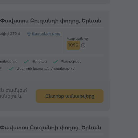
Փավստոս Բուզանդի փողոց, Երևան
կից՝
250 մ
Քարտեզի վրա
Վարկանիշ
10/10
րակառույց
Վերելակ
Պատշգամբ
Fi
Մետրոյի կայարան մոտակայքում
նտրոնական հովացում
Լվացքի մեքենա
ն ժամկետ՝
սնելու և
Ընտրեք ամսաթվերը
Փավստոս Բուզանդի փողոց, Երևան