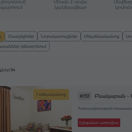
ընդունում/
Միայն 2 օրվա
Անվճար
պարհում
կանխավճար
կոմու
ը
Մատչելիներ
Նորակառույցներ
Մեկսենյականոց
Առ
արաններ կենտրոնում
քներ՝
54
1 սենյականոց
#151
Բնակարան – 
Հանրապետության հրապարա
Էլեգանտ ստուդիա