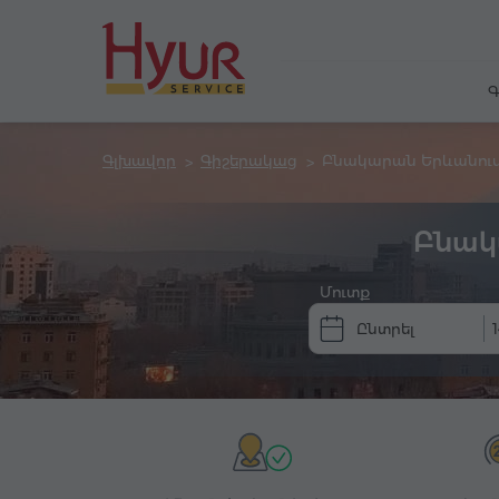
Գ
Գլխավոր
Գիշերակաց
Բնակարան Երևանու
Բնակ
Մուտք