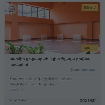
135 ք. մ
Երևան
Կարմիր ցուցասրահ (Էլիտ Պլազա բիզնես
համալիր)
Քարտեզի վրա
Տեղակայում՝
Էլիտ Պլազա բիզնես համալիր
Հասցե՝
Երևան, Խորենացի փող., 15
Ավելին
Գինը՝ 2 ժամի
302 USD