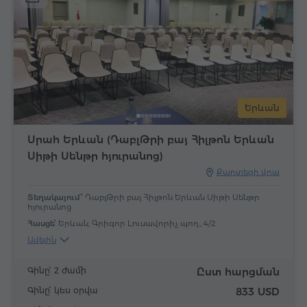
Երևան
Սրահ Երևան (ԴաբլԹրի բայ Հիլթոն Երևան
Սիթի Սենթր հյուրանոց)
Քարտեզի վրա
Տեղակայում՝
ԴաբլԹրի բայ Հիլթոն Երևան Սիթի Սենթր
հյուրանոց
Հասցե՝
Երևան, Գրիգոր Լուսավորիչ պող., 4/2
Ավելին
Գինը՝ 2 ժամի
Ըստ հարցման
Գինը՝ կես օրվա
833 USD