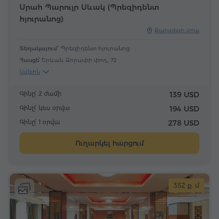
Սրահ Պարույր Սևակ (Պրեզիդենտ
հյուրանոց)
Քարտեզի վրա
Տեղակայում՝
Պրեզիդենտ հյուրանոց
Հասցե՝
Երևան, Ձորափի փող., 72
Ավելին
Գինը՝ 2 ժամի
139 USD
Գինը՝ կես օրվա
194 USD
Գինը՝ 1 օրվա
278 USD
Ուղարկել հարցում
352 ք. մ