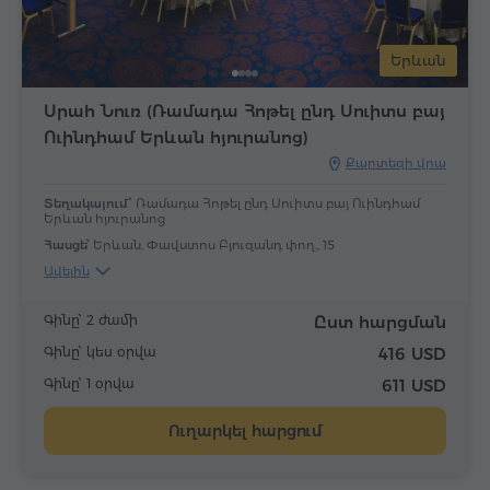
Երևան
Սրահ Նուռ (Ռամադա Հոթել ընդ Սուիտս բայ
Ուինդհամ Երևան հյուրանոց)
Քարտեզի վրա
Տեղակայում՝
Ռամադա Հոթել ընդ Սուիտս բայ Ուինդհամ
Երևան հյուրանոց
Հասցե՝
Երևան, Փավստոս Բյուզանդ փող., 15
Ավելին
Գինը՝ 2 ժամի
Ըստ հարցման
Գինը՝ կես օրվա
416 USD
Գինը՝ 1 օրվա
611 USD
Ուղարկել հարցում