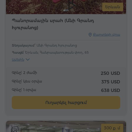
Երևան
Պանորամային սրահ (Անի Գրանդ
հյուրանոց)
Քարտեզի վրա
Տեղակայում՝
Անի Գրանդ հյուրանոց
Հասցե՝
Երևան, Հանրապետության փող., 65
Ավելին
Գինը՝ 2 ժամի
250 USD
Գինը՝ կես օրվա
375 USD
Գինը՝ 1 օրվա
638 USD
Ուղարկել հարցում
300 ք. մ