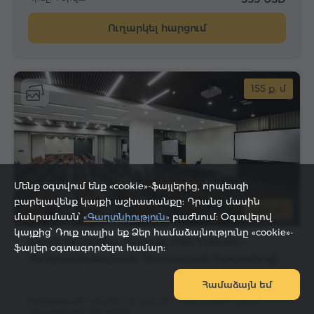
Ուղարկել հարցում
155 ք. մ
Մենք օգտվում ենք «cookie»-ֆայլերից, որպեսզի
բարելավենք կայքի աշխատանքը: Դրանց մասին
Երևան
մանրամասն՝
«Գաղտնիություն»
բաժնում: Օգտվելով
կայքից՝ Դուք տալիս եք Ձեր համաձայնությունը «cookie»-
Սրահ Արմավիր (Հոլիդեյ Ինն Երևան –
ֆայլեր օգտագործելու համար:
Հանրապետության Հրապարակ հյուրանոց)
Քարտեզի վրա
Համաձայն եմ
Տեղակայում՝
Հոլիդեյ Ինն Երևան – Հանրապետության
Հրապարակ հյուրանոց