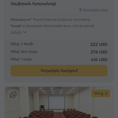
Աղվերան հյուրանոց)
Քարտեզի վրա
Տեղակայում՝
Պարկ Ռեզորթ Աղվերան հյուրանոց
Հասցե՝
գ. Արզական, Անտառային փող., 1-ին փակուղի
Ավելին
Գինը՝ 2 ժամի
222 USD
Գինը՝ կես օրվա
278 USD
Գինը՝ 1 օրվա
416 USD
Ուղարկել հարցում
140 ք. մ