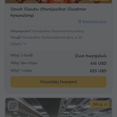
Սրահ Մասիս (Ծաղկաձոր Մարիոտ
հյուրանոց)
Քարտեզի վրա
Տեղակայում՝
Ծաղկաձոր Մարիոտ հյուրանոց
Հասցե՝
Ծաղկաձոր, Տանձաղբյուրի փող., 2, 4/1
Ավելին
Գինը՝ 2 ժամի
Ըստ հարցման
Գինը՝ կես օրվա
416 USD
Գինը՝ 1 օրվա
833 USD
Ուղարկել հարցում
386 ք. մ