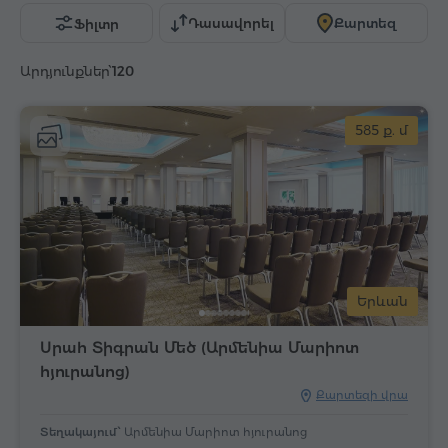
Դասավորել
Քարտեզ
Ֆիլտր
Արդյունքներ՝
120
585 ք. մ
Երևան
Սրահ Տիգրան Մեծ (Արմենիա Մարիոտ
հյուրանոց)
Քարտեզի վրա
Տեղակայում՝
Արմենիա Մարիոտ հյուրանոց