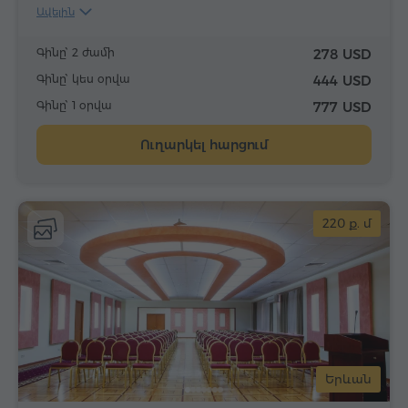
Ավելին
Գինը՝ 2 ժամի
278 USD
Գինը՝ կես օրվա
444 USD
Գինը՝ 1 օրվա
777 USD
Ուղարկել հարցում
220 ք. մ
Երևան