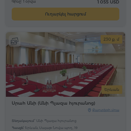
Գինը՝ 1 օրվա
1 055 USD
Ուղարկել հարցում
230 ք. մ
Երևան
Սրահ Անի (Անի Պլազա հյուրանոց)
Քարտեզի վրա
Տեղակայում՝
Անի Պլազա հյուրանոց
Հասցե՝
Երևան, Սայաթ-Նովա պող., 19