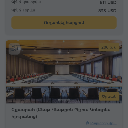
Գինը՝ կես օրվա
611 USD
Գինը՝ 1 օրվա
833 USD
Ուղարկել հարցում
286 ք. մ
Երևան
Շքասրահ (Բեսթ Վեսթըռն Պլյուս Կոնգրես
հյուրանոց)
Քարտեզի վրա