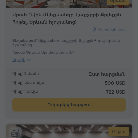
Երևան
Սրահ Դվին (Ալեքսանդր, Լաքշըրի Քըլեքշն
Հոթել, Երևան հյուրանոց)
Քարտեզի վրա
Տեղակայում՝
Ալեքսանդր, Լաքշըրի Քըլեքշն Հոթել, Երևան
հյուրանոց
Հասցե՝
Երևան, Աբովյան փող., 3/4
Ավելին
Գինը՝ 2 ժամի
Ըստ հարցման
Գինը՝ կես օրվա
500 USD
Գինը՝ 1 օրվա
722 USD
Ուղարկել հարցում
171 ք. մ