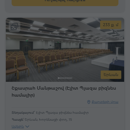
233 ք. մ
Երևան
Շքասրահ Մանթաշով (Էլիտ Պլազա բիզնես
համալիր)
Քարտեզի վրա
Տեղակայում՝
Էլիտ Պլազա բիզնես համալիր
Հասցե՝
Երևան, Խորենացի փող., 15
Ավելին