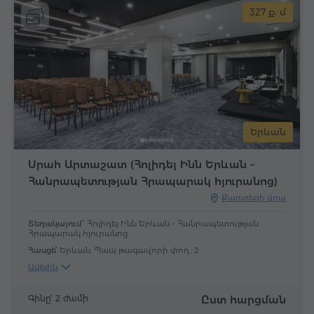
327 ք. մ
Երևան
Սրահ Արտաշատ (Հոլիդեյ Ինն Երևան –
Հանրապետության Հրապարակ հյուրանոց)
Քարտեզի վրա
Տեղակայում՝
Հոլիդեյ Ինն Երևան – Հանրապետության
Հրապարակ հյուրանոց
Հասցե՝
Երևան, Պապ թագավորի փող., 2
Ավելին
Գինը՝ 2 ժամի
Ըստ հարցման