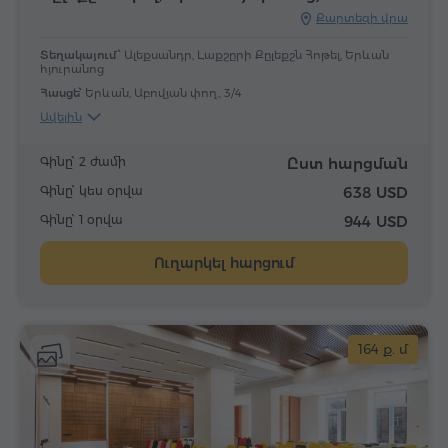
Քարտեզի վրա
Տեղակայում՝
Ալեքսանդր, Լաքշըրի Քըլեքշն Հոթել, Երևան
հյուրանոց
Հասցե՝
Երևան, Աբովյան փող., 3/4
Ավելին
Գինը՝ 2 ժամի
Ըստ հարցման
Գինը՝ կես օրվա
638 USD
Գինը՝ 1 օրվա
944 USD
Ուղարկել հարցում
164 ք. մ