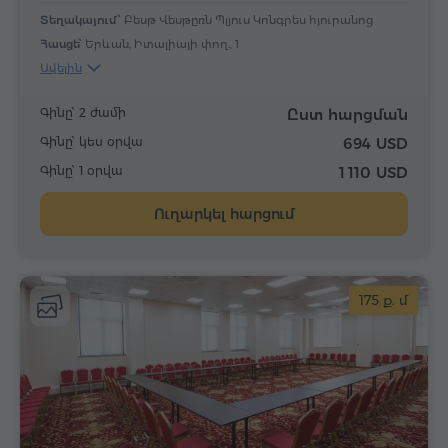
Տեղակայում՝
Բեսթ Վեսթըռն Պլյուս Կոնգրես հյուրանոց
Հասցե՝
Երևան, Իտալիայի փող., 1
Ավելին
Գինը՝ 2 ժամի
Ըստ հարցման
Գինը՝ կես օրվա
694 USD
Գինը՝ 1 օրվա
1 110 USD
Ուղարկել հարցում
175 ք. մ