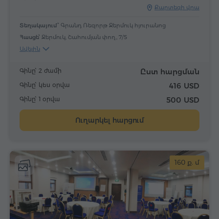
Քարտեզի վրա
Տեղակայում՝
Գրանդ Ռեզորթ Ջերմուկ հյուրանոց
Հասցե՝
Ջերմուկ, Շահումյան փող., 7/5
Ավելին
Գինը՝ 2 ժամի
Ըստ հարցման
Գինը՝ կես օրվա
416 USD
Գինը՝ 1 օրվա
500 USD
Ուղարկել հարցում
160 ք. մ