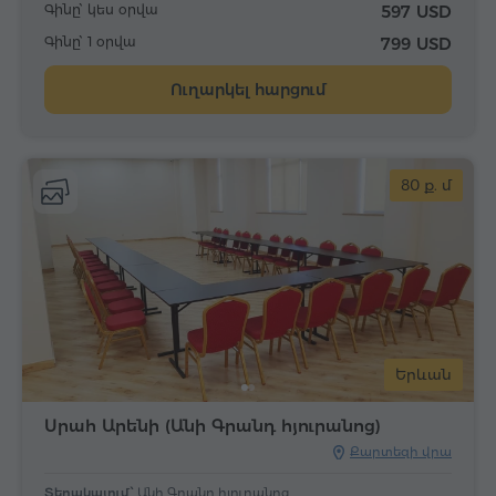
Գինը՝ կես օրվա
597 USD
Գինը՝ 1 օրվա
799 USD
Ուղարկել հարցում
80 ք. մ
Երևան
Սրահ Արենի (Անի Գրանդ հյուրանոց)
Քարտեզի վրա
Տեղակայում՝
Անի Գրանդ հյուրանոց