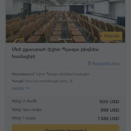
Երևան
Մեծ շքասրահ (Էլիտ Պլազա բիզնես
համալիր)
Քարտեզի վրա
Տեղակայում՝
Էլիտ Պլազա բիզնես համալիր
Հասցե՝
Երևան, Խորենացի փող., 15
Ավելին
Գինը՝ 2 ժամի
500 USD
Գինը՝ կես օրվա
999 USD
Գինը՝ 1 օրվա
1 388 USD
Ուղարկել հարցում