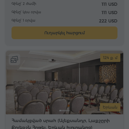
Գինը՝ 2 ժամի
111 USD
Գինը՝ կես օրվա
111 USD
Գինը՝ 1 օրվա
222 USD
Ուղարկել հարցում
124 ք. մ
Երևան
Համակցված սրահ (Ալեքսանդր, Լաքշըրի
Քըլեքշն Հոթել, Երևան հյուրանոց)