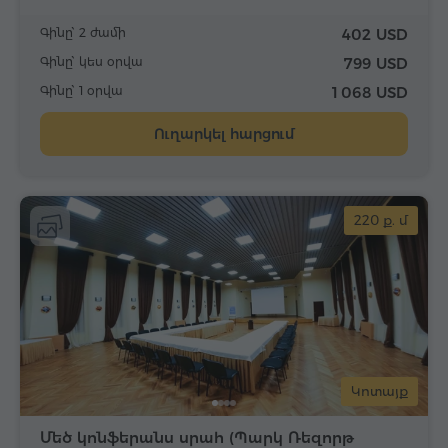
Գինը՝ 2 ժամի
402 USD
Գինը՝ կես օրվա
799 USD
Գինը՝ 1 օրվա
1 068 USD
Ուղարկել հարցում
220 ք. մ
Կոտայք
Մեծ կոնֆերանս սրահ (Պարկ Ռեզորթ