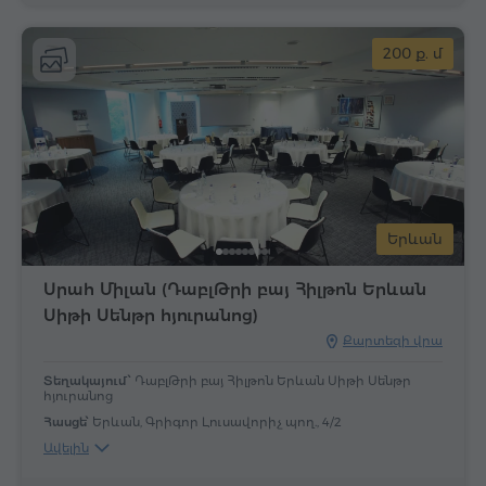
200 ք. մ
Երևան
Սրահ Միլան (ԴաբլԹրի բայ Հիլթոն Երևան
Սիթի Սենթր հյուրանոց)
Քարտեզի վրա
Տեղակայում՝
ԴաբլԹրի բայ Հիլթոն Երևան Սիթի Սենթր
հյուրանոց
Հասցե՝
Երևան, Գրիգոր Լուսավորիչ պող., 4/2
Ավելին