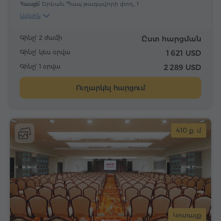
Հասցե՝
Երևան, Պապ թագավորի փող., 1
Ավելին
Գինը՝ 2 ժամի
Ըստ հարցման
Գինը՝ կես օրվա
1 621 USD
Գինը՝ 1 օրվա
2 289 USD
Ուղարկել հարցում
410 ք. մ
Կոտայք