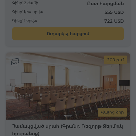
Գինը՝ 2 ժամի
Ըստ հարցման
Գինը՝ կես օրվա
555 USD
Գինը՝ 1 օրվա
722 USD
Ուղարկել հարցում
200 ք. մ
Վայոց ձոր
Համակցված սրահ (Գրանդ Ռեզորթ Ջերմուկ
հյուրանոց)