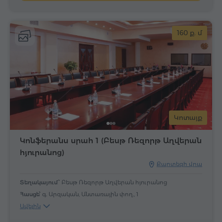
160 ք. մ
Կոտայք
Կոնֆերանս սրահ 1 (Բեսթ Ռեզորթ Աղվերան
հյուրանոց)
Քարտեզի վրա
Տեղակայում՝
Բեսթ Ռեզորթ Աղվերան հյուրանոց
Հասցե՝
գ. Արզական, Անտառային փող., 1
Ավելին