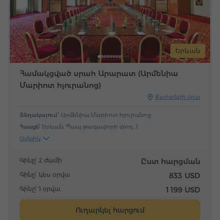
Երևան
Համակցված սրահ Արարատ (Արմենիա
Մարիոտ հյուրանոց)
Քարտեզի վրա
Տեղակայում՝
Արմենիա Մարիոտ հյուրանոց
Հասցե՝
Երևան, Պապ թագավորի փող., 1
Ավելին
Գինը՝ 2 ժամի
Ըստ հարցման
Գինը՝ կես օրվա
833 USD
Գինը՝ 1 օրվա
1 199 USD
Ուղարկել հարցում