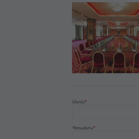
Անուն
Հեռախոս