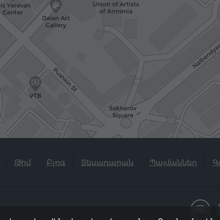
Թիմ
Բլոգ
Տեսադարան
Պայմաններ
Գ