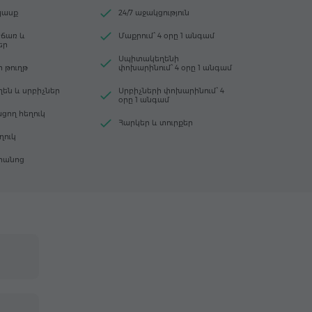
պասք
24/7 աջակցություն
օճառ և
Մաքրում՝ 4 օրը 1 անգամ
եր
Սպիտակեղենի
 թուղթ
փոխարինում՝ 4 օրը 1 անգամ
են և սրբիչներ
Սրբիչների փոխարինում՝ 4
օրը 1 անգամ
ցող հեղուկ
Հարկեր և տուրքեր
ղուկ
որանոց