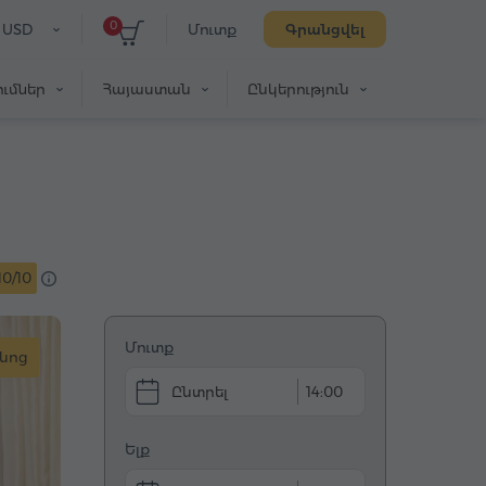
0
USD
Մուտք
Գրանցվել
ւմներ
Հայաստան
Ընկերություն
10/10
Մուտք
նոց
14:00
Ելք