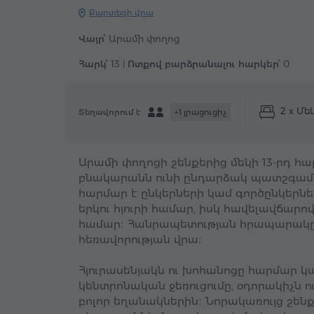
Քարտեզի վրա
Վայր՝
Արամի փողոց
Հարկ՝
13 |
Ոտքով բարձրանալու հարկեր՝
0
2 x Մ
Տեղավորում է
+1 լրացուցիչ
Արամի փողոցի շենքերից մեկի 13-րդ հար
բնակարանն ունի ընդարձակ պատշգամբ
հարմար է ընկերների կամ գործընկեր
երկու հյուրի համար, իսկ հավելավճարով
համար։ Հանրապետության հրապարակը գ
հեռավորության վրա։
Հյուրասենյակն ու խոհանոցը հարմար 
կենտրոնական ջեռուցումը, օդորակիչն 
բոլոր եղանակներին։ Նորակառույց շենքո