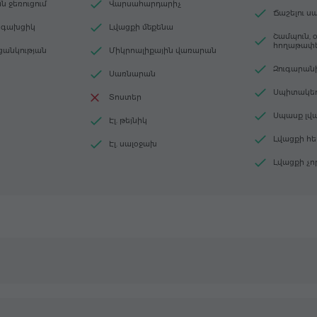
 ջեռուցում
Վարսահարդարիչ
Ճաշելու ս
լոգախցիկ
Լվացքի մեքենա
Շամպուն, 
հողաթափ
 ցանկության
Միկրոալիքային վառարան
Զուգարանի
Սառնարան
Սպիտակեղ
Տոստեր
Սպասք լվա
Էլ. թեյնիկ
Լվացքի հե
Էլ. սալօջախ
Լվացքի չ