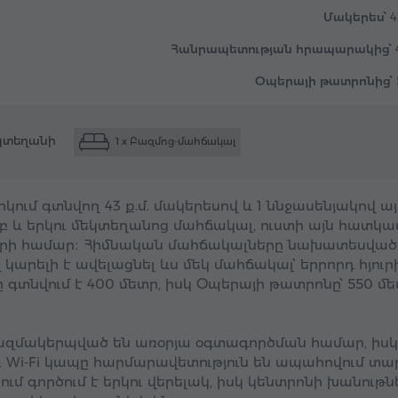
Մակերես՝
4
Հանրապետության հրապարակից՝
Օպերայի թատրոնից՝
եկտեղանի
1 x Բազմոց-մահճակալ
կում գտնվող 43 ք.մ. մակերեսով և 1 ննջասենյակով այ
 և երկու մեկտեղանոց մահճակալ, ուստի այն հատկ
ների համար։ Հիմնական մահճակալները նախատեսված
 կարելի է ավելացնել ևս մեկ մահճակալ՝ երրորդ հյուր
տնվում է 400 մետր, իսկ Օպերայի թատրոնը՝ 550 մ
կազմակերպված են առօրյա օգտագործման համար, իսկ
ու Wi-Fi կապը հարմարավետություն են ապահովում տ
ւմ գործում է երկու վերելակ, իսկ կենտրոնի խանութն