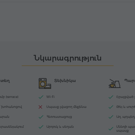
Նկարագրություն
ատեղ
Տեխնիկա
Պար
 (terrace)
Wi-Fi
Շշալցված 
կ՝ խոհանոցով
Սպասք լվացող մեքենա
Թեյ և սուր
գարան
Հեռուստացույց
Աղ, պղպե
ուրասենյակում
Արդուկ և սեղան
Սննդի պ
սպասք