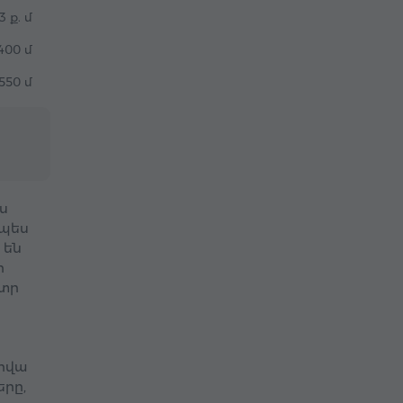
3 ք. մ
400 մ
550 մ
ս
ապես
 են
ի
ետր
արվա
երը,