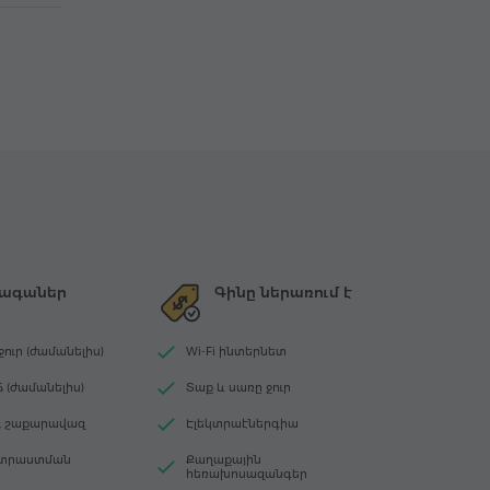
ագաներ
Գինը ներառում է
ջուր (ժամանելիս)
Wi-Fi ինտերնետ
ճ (ժամանելիս)
Տաք և սառը ջուր
ղ, շաքարավազ
Էլեկտրաէներգիա
ատրաստման
Քաղաքային
հեռախոսազանգեր