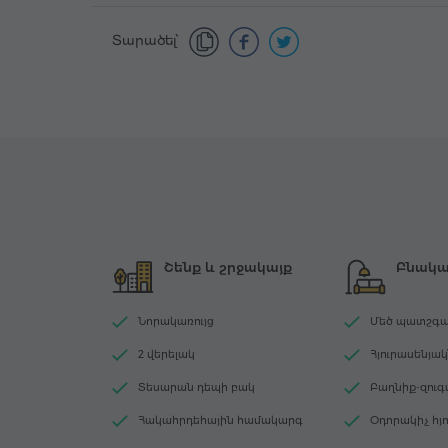
Տարածել՝
Շենք և շրջակայք
Բնակ
Նորակառույց
Մեծ պատշգամբ
2 վերելակ
Հյուրասենյա
Տեսարան դեպի բակ
Բաղնիք-զու
Հակահրդեհային համակարգ
Օդորակիչ հյ