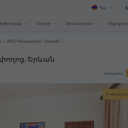
Հայ
$
իշերակաց
Տուրեր
Տրանսպորտ
Միջոցառո
մ
#135 Բնակարան - Արամի փողոց
փողոց, Երևան
Վարկանիշ
2 սենյակա