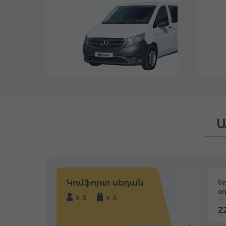
Ա
Կոմֆորտ սեդան
Ե
օ
x 3
x 3
22