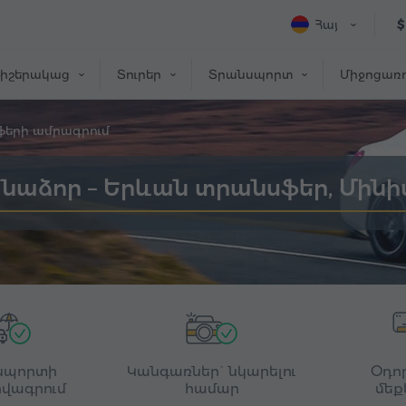
Հայ
$
իշերակաց
Տուրեր
Տրանսպորտ
Միջոցառո
ֆերի ամրագրում
նաձոր – Երևան տրանսֆեր, Մինի
սպորտի
Կանգառներ` նկարելու
Օդո
վագրում
համար
մեք