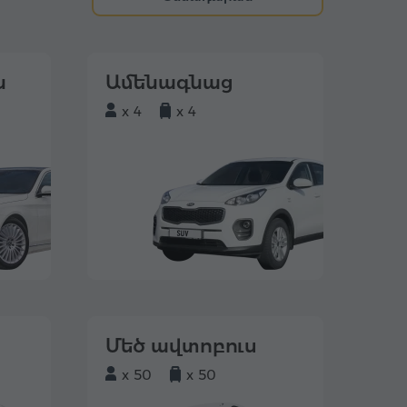
ն
Ամենագնաց
x 4
x 4
Մեծ ավտոբուս
x 50
x 50