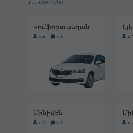
տեսադարանը
Կոմֆորտ սեդան
Էլ
x 3
x 3
x 
Մինիվեն
Մի
x 7
x 7
x 