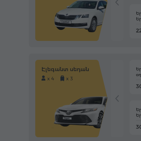
Ե
Ե
22
Էլեգանտ սեդան
Ե
օ
x 4
x 3
3
Ե
Ե
3