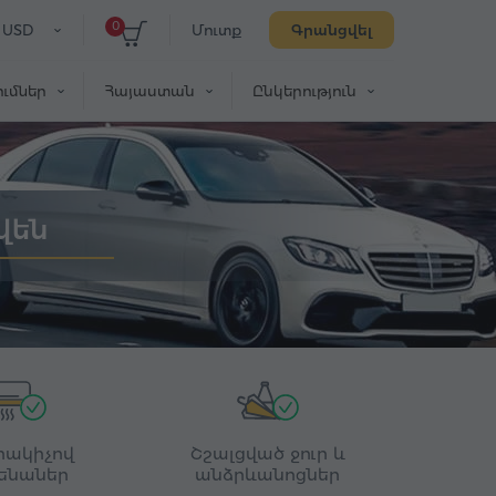
0
USD
Մուտք
Գրանցվել
ւմներ
Հայաստան
Ընկերություն
վեն
րակիչով
Շշալցված ջուր և
ենաներ
անձրևանոցներ