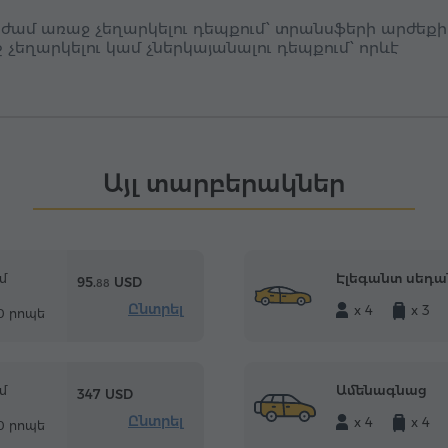
 ժամ առաջ չեղարկելու դեպքում՝ տրանսֆերի արժեքի
ւշ չեղարկելու կամ չներկայանալու դեպքում՝ որևէ
Այլ տարբերակներ
Էլեգանտ սեդա
մ
95.
USD
88
Ընտրել
x 4
x 3
10 րոպե
Ամենագնաց
մ
347 USD
Ընտրել
x 4
x 4
10 րոպե