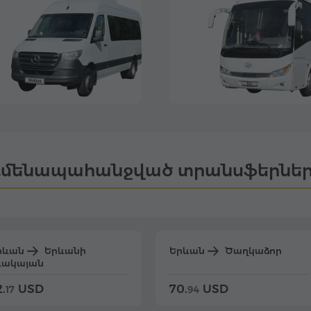
մենապահանջված տրանսֆերնե
րևան
Երևանի
Երևան
Ծաղկաձոր
դակայան
.
USD
70.
USD
17
94