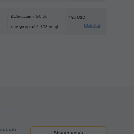
130 կմ
Ճանապարհ՝
445 USD
Ընտրել
2 ժ 36 րոպե
Տևողություն՝
ղջական
Տեսադարան