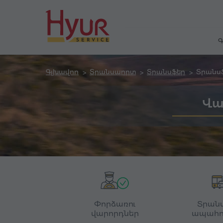
Գ
Գլխավոր
Տրանսպորտ
Տրանսֆեր
Տրանս
Վա
Փորձառու
Տրան
վարորդներ
ապահո