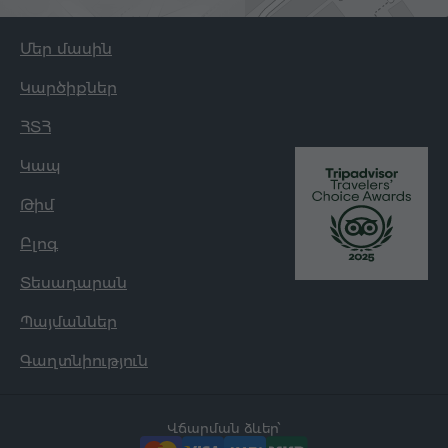
Մեր մասին
Կարծիքներ
ՀՏՀ
Կապ
Թիմ
Բլոգ
Տեսադարան
Պայմաններ
Գաղտնիություն
Վճարման ձևեր՝