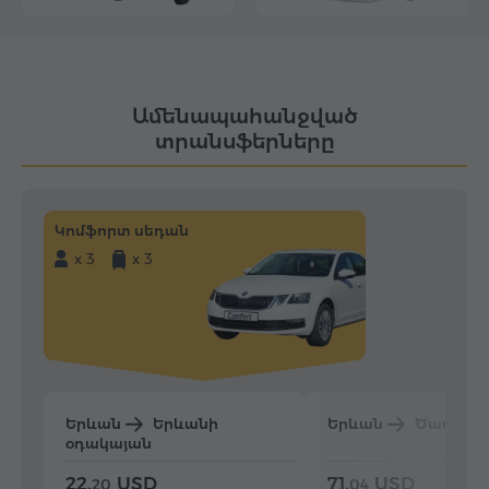
Ամենապահանջված
տրանսֆերները
Կոմֆորտ սեդան
x 3
x 3
Երևան
Երևանի
Երևան
Ծաղկաձ
օդակայան
22.
USD
71.
USD
20
04