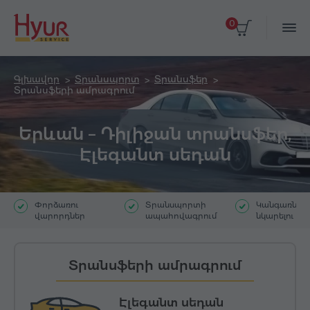
0
Գլխավոր
Տրանսպորտ
Տրանսֆեր
Տրանսֆերի ամրագրում
Երևան – Դիլիջան տրանսֆեր,
Էլեգանտ սեդան
Փորձառու
Տրանսպորտի
Կանգառներ`
վարորդներ
ապահովագրում
նկարելու հ
Տրանսֆերի ամրագրում
Էլեգանտ սեդան