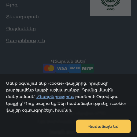
Բլոգ
Տեսադարան
Պայմաններ
Գաղտնիություն
Վճարման ձևեր՝
Մենք օգտվում ենք «cookie»-ֆայլերից, որպեսզի
բարելավենք կայքի աշխատանքը: Դրանց մասին
մանրամասն՝
«Գաղտնիություն»
բաժնում: Օգտվելով
կայքից՝ Դուք տալիս եք Ձեր համաձայնությունը «cookie»-
ֆայլեր օգտագործելու համար:
2002 - 2026, © «Հյուր Սերվիս» ՍՊԸ;
Էջը թարմացվել է 06.08.2026
Համաձայն եմ
Կայքի քարտեզ