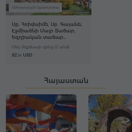
Անհատական էքսկուրսիա
Սբ. Հռիփսիմե, Սբ. Գայանե,
Էջմիածնի Մայր Տաճար,
Եզդիական տաճար…
Մեկ մեքենայի գինը (2 անձ)
82.
USD
14
Հայաստան