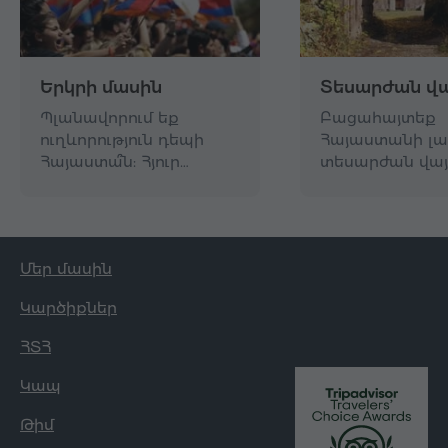
Երկրի մասին
Տեսարժան վա
Պլանավորում եք
Բացահայտեք
ուղևորություն դեպի
Հայաստանի լա
Հայաստա՞ն: Հյուր…
տեսարժան վայ
Մեր մասին
Կարծիքներ
ՀՏՀ
Կապ
Թիմ