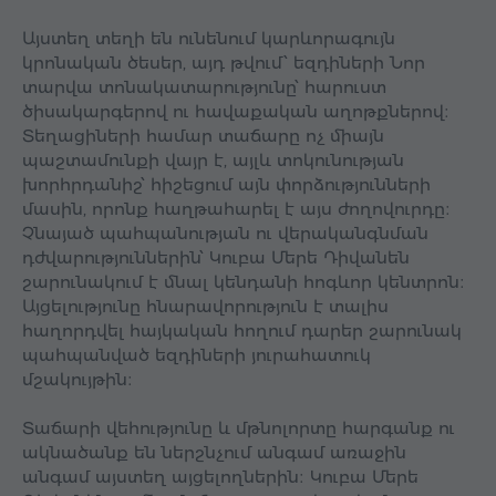
Այստեղ տեղի են ունենում կարևորագույն
կրոնական ծեսեր, այդ թվում՝ եզդիների Նոր
տարվա տոնակատարությունը՝ հարուստ
ծիսակարգերով ու հավաքական աղոթքներով։
Տեղացիների համար տաճարը ոչ միայն
պաշտամունքի վայր է, այլև տոկունության
խորհրդանիշ՝ հիշեցում այն փորձությունների
մասին, որոնք հաղթահարել է այս ժողովուրդը։
Չնայած պահպանության ու վերականգնման
դժվարություններին՝ Կուբա Մերե Դիվանեն
շարունակում է մնալ կենդանի հոգևոր կենտրոն։
Այցելությունը հնարավորություն է տալիս
հաղորդվել հայկական հողում դարեր շարունակ
պահպանված եզդիների յուրահատուկ
մշակույթին։
Տաճարի վեհությունը և մթնոլորտը հարգանք ու
ակնածանք են ներշնչում անգամ առաջին
անգամ այստեղ այցելողներին։ Կուբա Մերե