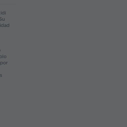
idí
 Su
tidad
e
solo
 por
s