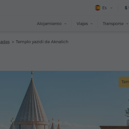
Es
$
Alojamiento
Viajes
Transporte
dades
Templo yazidí de Aknalich
Tem