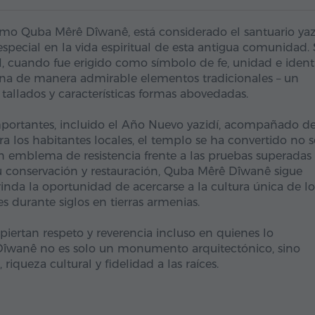
omo Quba Mêrê Dîwanê, está considerado el santuario yaz
ecial en la vida espiritual de esta antigua comunidad.
XI, cuando fue erigido como símbolo de fe, unidad e iden
ina de manera admirable elementos tradicionales – un
s tallados y características formas abovedadas.
 importantes, incluido el Año Nuevo yazidí, acompañado d
ara los habitantes locales, el templo se ha convertido no 
n emblema de resistencia frente a las pruebas superadas
su conservación y restauración, Quba Mêrê Dîwanê sigue
brinda la oportunidad de acercarse a la cultura única de lo
s durante siglos en tierras armenias.
iertan respeto y reverencia incluso en quienes lo
îwanê no es solo un monumento arquitectónico, sino
riqueza cultural y fidelidad a las raíces.