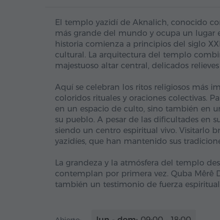
El templo yazidí de Aknalich, conocido c
más grande del mundo y ocupa un lugar esp
historia comienza a principios del siglo X
cultural. La arquitectura del templo comb
majestuoso altar central, delicados relieve
Aquí se celebran los ritos religiosos más
coloridos rituales y oraciones colectivas. P
en un espacio de culto, sino también en u
su pueblo. A pesar de las dificultades en 
siendo un centro espiritual vivo. Visitarlo 
yazidíes, que han mantenido sus tradicione
La grandeza y la atmósfera del templo desp
contemplan por primera vez. Quba Mêrê D
también un testimonio de fuerza espiritual, 
lun - dom:
09:00 - 18:00