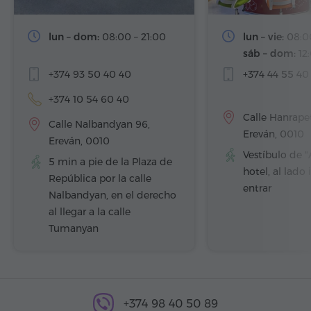
lun – dom:
08:00 – 21:00
lun – vie:
08:0
sáb – dom:
12
+374 93 50 40 40
+374 44 55 40
+374 10 54 60 40
Calle Hanrape
Calle Nalbandyan 96,
Ereván, 0010
Ereván, 0010
Vestíbulo de 
5 min a pie de la Plaza de
hotel, al lado 
República por la calle
entrar
Nalbandyan, en el derecho
al llegar a la calle
Tumanyan
+374 98 40 50 89