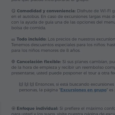
😋
Comodidad y conveniencia:
Disfrute de WI-FI 
en el autobús. En caso de excursiones largas más de
con la ayuda de guía una de las opciones del menu
bolsa de comida.
🎫
Todo incluido:
Լos precios de nuestros excursion
Tenemos descuentos especiales para los niños: hast
para los niños menores de 8 años.
🛑
Cancelación flexible:
Si sus planes cambian, pu
de la hora de empieza y recibir un reembolso comp
presentarse, usted puede posponer el tour a otra f
🙌 🙌 🙌 Entonces, si está buscando excursiones
personas, la página "
Excursiones en grupo
" es
🤩
Enfoque individual:
Si prefiere el máximo confor
para usted y los suyos, visite nuestra página de ex