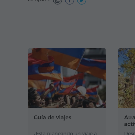
Guía de viajes
Atr
act
¿Está planeando un viaje a
Desc