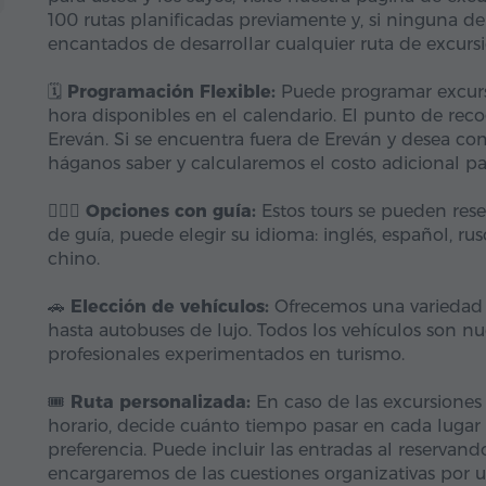
100 rutas planificadas previamente y, si ninguna de 
encantados de desarrollar cualquier ruta de excurs
🗓️
Programación Flexible:
Puede programar excursi
hora disponibles en el calendario. El punto de rec
Ereván. Si se encuentra fuera de Ereván y desea co
háganos saber y calcularemos el costo adicional pa
👨🏼‍✈️
Opciones con guía:
Estos tours se pueden reser
de guía, puede elegir su idioma: inglés, español, ruso
chino.
🚗
Elección de vehículos:
Ofrecemos una variedad 
hasta autobuses de lujo. Todos los vehículos son 
profesionales experimentados en turismo.
🎟️
Ruta personalizada:
En caso de las excursiones 
horario, decide cuánto tiempo pasar en cada lugar
preferencia. Puede incluir las entradas al reservand
encargaremos de las cuestiones organizativas por u