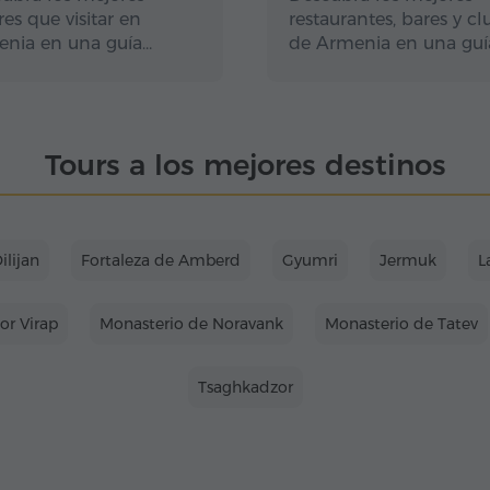
res que visitar en
restaurantes, bares y cl
nia en una guía…
de Armenia en una guí
Tours a los mejores destinos
ilijan
Fortaleza de Amberd
Gyumri
Jermuk
L
or Virap
Monasterio de Noravank
Monasterio de Tatev
Tsaghkadzor