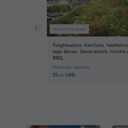
Excursión en grupo
Tsaghkadzor, Kecharis, teleférico
lago Sevan, Sevanavank, trucha a
BBQ
Precio por persona
35.
USD
80