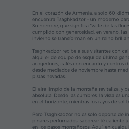
En el corazón de Armenia, a solo 60 kilóme
encuentra Tsaghkadzor – un moderno paraís
Su nombre, que significa "valle de las flo
cumplido con generosidad: en verano, las l
invierno se transforman en un reino brillan
Tsaghkadzor recibe a sus visitantes con cal
alquiler de equipo de esquí de última gener
acogedores, cafés con encanto y centros d
desde mediados de noviembre hasta mediad
pistas nevadas.
El aire limpio de la montaña revitaliza, y 
absoluta. Desde las cumbres, la vista es una
en el horizonte, mientras los rayos de sol 
Pero Tsaghkadzor no es solo deporte de in
pinares perfumados, saborear té caliente j
en los pasos montañosos. Aquí, en cualquie