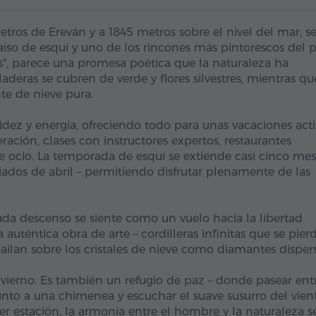
tros de Ereván y a 1845 metros sobre el nivel del mar, s
o de esquí y uno de los rincones más pintorescos del pa
res", parece una promesa poética que la naturaleza ha
aderas se cubren de verde y flores silvestres, mientras qu
te de nieve pura.
idez y energía, ofreciendo todo para unas vacaciones acti
ación, clases con instructores expertos, restaurantes
e ocio. La temporada de esquí se extiende casi cinco mes
os de abril – permitiendo disfrutar plenamente de las
cada descenso se siente como un vuelo hacia la libertad
 auténtica obra de arte – cordilleras infinitas que se pier
bailan sobre los cristales de nieve como diamantes dispers
vierno. Es también un refugio de paz – donde pasear ent
unto a una chimenea y escuchar el suave susurro del vien
r estación, la armonía entre el hombre y la naturaleza s