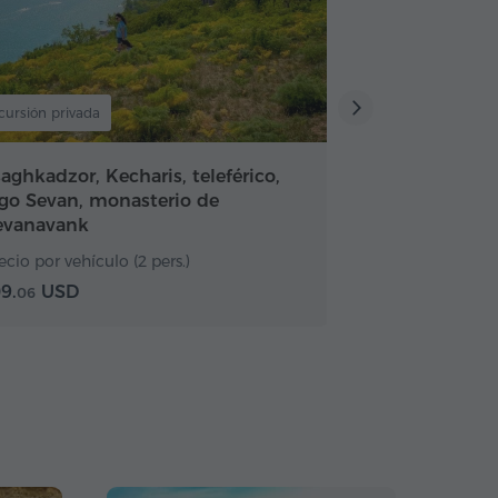
cursión privada
Excursión privada
aghkadzor, Kecharis, teleférico,
Arco de Charen
ago Sevan, monasterio de
Tsaghkadzor, t
evanavank
ecio por vehículo (2 pers.)
Precio por vehícu
9.
USD
114.
USD
06
89