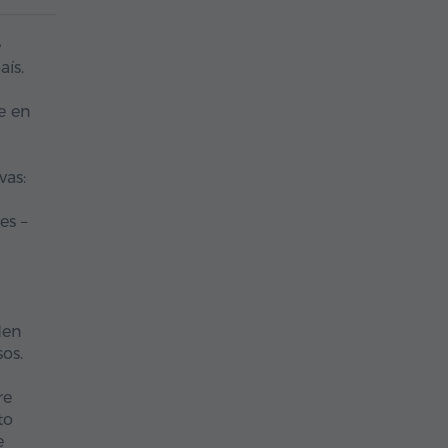
e
ís.
e en
vas:
es –
den
os.
re
to
e