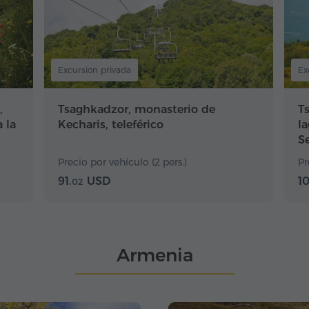
Excursión privada
Ex
,
Tsaghkadzor, monasterio de
Ts
 la
Kecharis, teleférico
l
S
Precio por vehículo (2 pers.)
Pr
91.
USD
10
02
Armenia