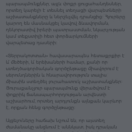
պարապմունքներ, այլև փոքր ցուցահանդեսներ,
որտեղ կարելի է տեսնել տեղացի վարպետների
աշխատանքները և ներշնչվել դրանցից։ Հյուրերը
կարող են մասնակցել կավով ձևավորման,
դեկորատիվ իրերի պատրաստման, նկարչության
կամ տեքստիլի հետ փորձարկումների
վարպետաց դասերի։
«Տերրակոտտան» հավասարապես հետաքրքիր է
և՛ մեծերի, և՛ երեխաների համար, քանի որ
ստեղծագործական գործընթացը միավորում է
սերունդներին և հնարավորություն տալիս
միասին ստեղծել յուրահատուկ աշխատանքներ։
Յուրաքանչյուր պարապմունք վերածվում է
փոքրիկ ճանապարհորդության արվեստի
աշխարհում, որտեղ արդյունքն այնքան կարևոր
է, որքան հենց գործընթացը։
Այցելուները հաճախ նշում են, որ այստեղ
ժամանակը անցնում է աննկատ, իսկ դրական