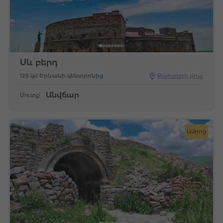
Սև բերդ
125 կմ Երևանի կենտրոնից
Քարտեզի վրա
Անվճար
Մուտք՝
Ամրոց