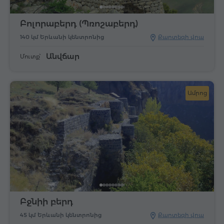
Բոլորաբերդ (Պռոշաբերդ)
140 կմ Երևանի կենտրոնից
Քարտեզի վրա
Անվճար
Մուտք՝
Ամրոց
Բջնիի բերդ
45 կմ Երևանի կենտրոնից
Քարտեզի վրա