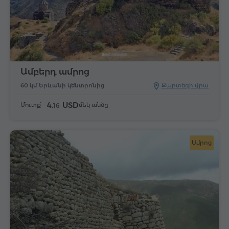
Ամբերդ ամրոց
60 կմ Երևանի կենտրոնից
Քարտեզի վրա
4.
USD
Մուտք՝
մեկ անձը
16
Ամրոց