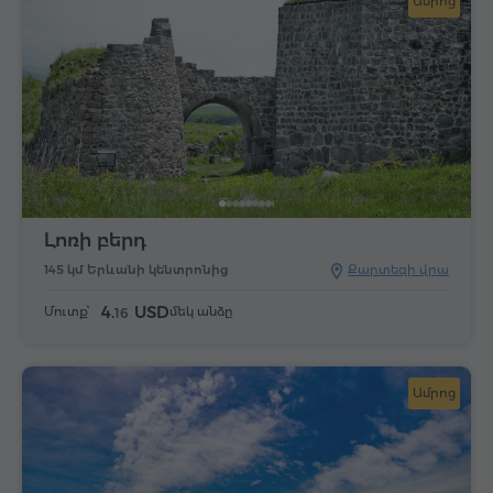
Ամրոց
Լոռի բերդ
145 կմ Երևանի կենտրոնից
Քարտեզի վրա
4.
USD
Մուտք՝
մեկ անձը
16
Ամրոց