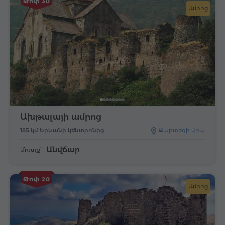
Թոփ 30
Ամրոց
Ախթալայի ամրոց
185 կմ Երևանի կենտրոնից
Քարտեզի վրա
Անվճար
Մուտք՝
Թոփ 20
Ամրոց