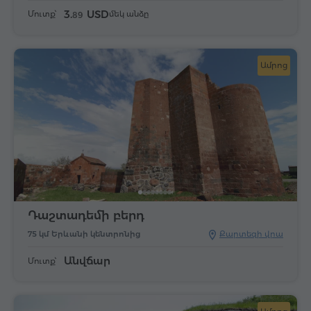
3.
USD
Մուտք՝
մեկ անձը
89
Ամրոց
Դաշտադեմի բերդ
75 կմ Երևանի կենտրոնից
Քարտեզի վրա
Անվճար
Մուտք՝