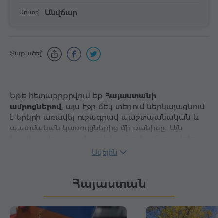
Անվճար
Մուտք՝
Տարածել՝
Եթե հետաքրքրվում եք
Հայաստանի
ամրոցներով
, այս էջը մեկ տեղում ներկայացնում
է երկրի առավել ուշագրավ պաշտպանական և
պատմական կառույցներից մի քանիսը։ Այն
հատկապես օգտակար է նրանց համար, ովքեր
փնտրում են Հայաստանի պատմական ամրոցներ,
Ավելին
Երևանի մոտ գտնվող հետաքրքիր բերդեր կամ
մշակութային կանգառներ, որոնք կարելի է
Հայաստան
ներառել ավելի լայն ճանապարհորդական
երթուղու մեջ։
Գործնական ֆիլտրերը
թույլ են տալիս ցանկը