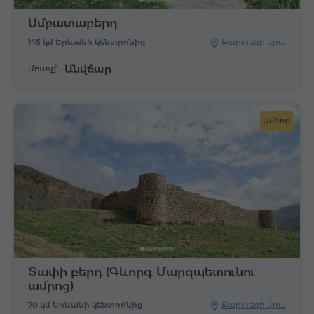
Սմբատաբերդ
145 կմ Երևանի կենտրոնից
Քարտեզի վրա
Անվճար
Մուտք՝
Ամրոց
Տափի բերդ (Գևորգ Մարզպետունու
ամրոց)
70 կմ Երևանի կենտրոնից
Քարտեզի վրա