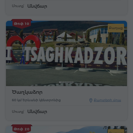
Անվճար
Մուտք՝
Թոփ 10
Քաղաք
Ծաղկաձոր
60 կմ Երևանի կենտրոնից
Քարտեզի վրա
Անվճար
Մուտք՝
Թոփ 20