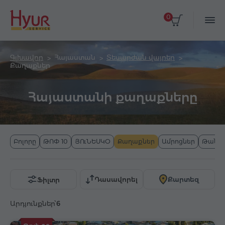
0
Գլխավոր
Հայաստան
Տեսարժան վայրեր
Քաղաքներ
Հայաստանի քաղաքները
Բոլորը
ԹՈՓ 10
ՅՈւՆԵՍԿՕ
Քաղաքներ
Ամրոցներ
Թանգ
Դասավորել
Քարտեզ
Ֆիլտր
Արդյունքներ՝
6