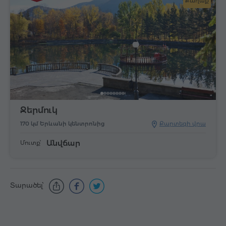
Քաղաք
Ջերմուկ
170 կմ Երևանի կենտրոնից
Քարտեզի վրա
Անվճար
Մուտք՝
Տարածել՝