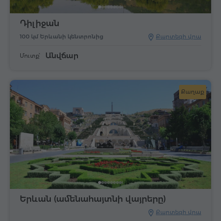
Դիլիջան
100 կմ Երևանի կենտրոնից
Քարտեզի վրա
Անվճար
Մուտք՝
Քաղաք
Երևան (ամենահայտնի վայրերը)
Քարտեզի վրա