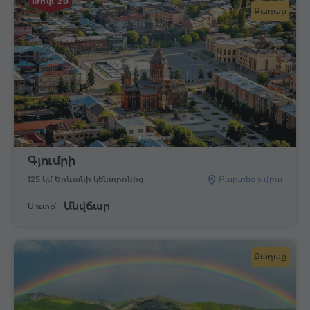
Թոփ 20
Քաղաք
Գյումրի
125 կմ Երևանի կենտրոնից
Քարտեզի վրա
Անվճար
Մուտք՝
Քաղաք