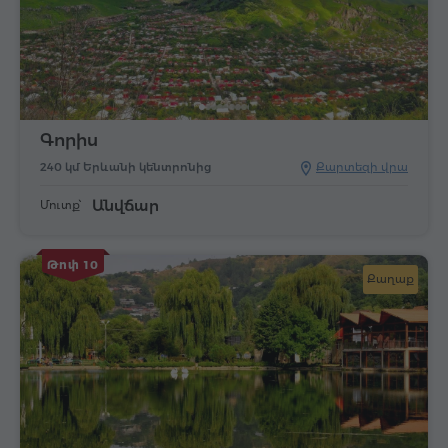
Գորիս
240 կմ Երևանի կենտրոնից
Քարտեզի վրա
Անվճար
Մուտք՝
Թոփ 10
Քաղաք