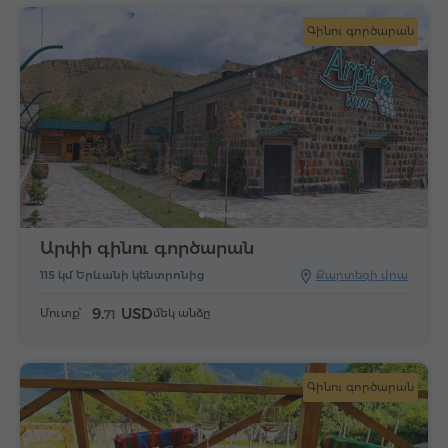
Գինու գործարան
Արփի գինու գործարան
115 կմ Երևանի կենտրոնից
Քարտեզի վրա
9.
USD
Մուտք՝
մեկ անձը
71
Գինու գործարան