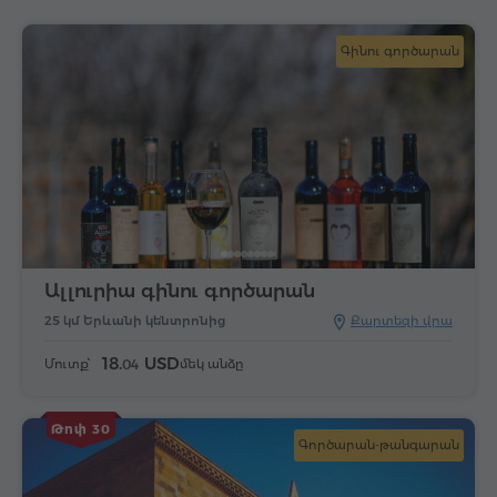
Գինու գործարան
Ալլուրիա գինու գործարան
25 կմ Երևանի կենտրոնից
Քարտեզի վրա
18.
USD
Մուտք՝
մեկ անձը
04
Թոփ 30
Գործարան-թանգարան