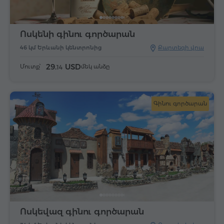
Ոսկենի գինու գործարան
46 կմ Երևանի կենտրոնից
Քարտեզի վրա
29.
USD
Մուտք՝
մեկ անձը
14
Գինու գործարան
Ոսկեվազ գինու գործարան