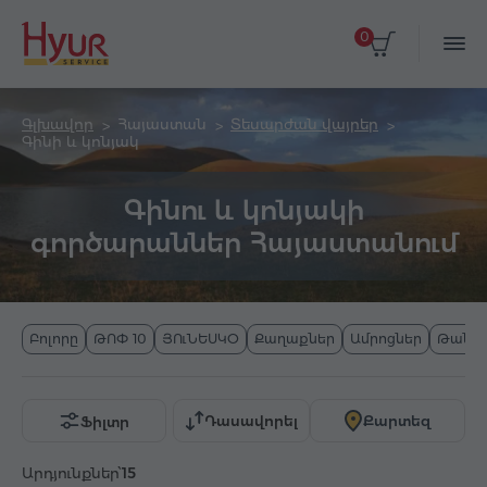
0
Գլխավոր
Հայաստան
Տեսարժան վայրեր
Գինի և կոնյակ
Գինու և կոնյակի
գործարաններ Հայաստանում
Բոլորը
ԹՈՓ 10
ՅՈւՆԵՍԿՕ
Քաղաքներ
Ամրոցներ
Թանգ
Դասավորել
Քարտեզ
Ֆիլտր
Արդյունքներ՝
15