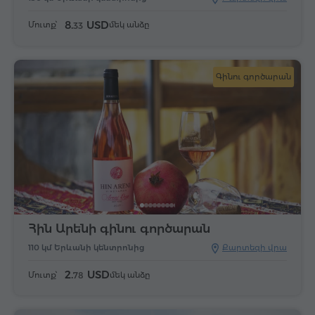
8.
USD
Մուտք՝
մեկ անձը
33
Գինու գործարան
Հին Արենի գինու գործարան
110 կմ Երևանի կենտրոնից
Քարտեզի վրա
2.
USD
Մուտք՝
մեկ անձը
78