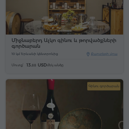
Միջնաբերդ Ալկո գինու և թորվածքների
գործարան
10 կմ Երևանի կենտրոնից
Քարտեզի վրա
13.
USD
Մուտք՝
մեկ անձը
88
Գինու գործարան