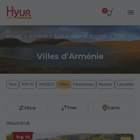
0
Accueil
Arménie
Sites à visiter et activités
Villes
Villes d'Arménie
Tous
TOP 10
UNESCO
Villes
Forteresses
Musées
Cascades
Trier
Carte
Filtre
Résultats:
6
Top 10