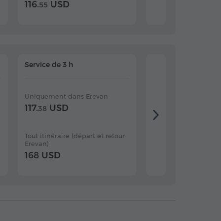
116.
USD
133 USD
55
Service de 3 h
Service de 4 h
Uniquement dans Erevan
Uniquement dans E
117.
USD
138 USD
38
Tout itinéraire (départ et retour
Tout itinéraire (dépar
Erevan)
Erevan)
168 USD
193 USD