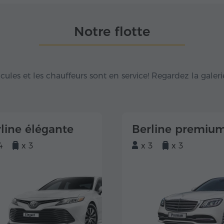
Notre flotte
éhicules et les chauffeurs sont en service! Regardez la galeri
line élégante
Berline premiu
4
x 3
x 3
x 3