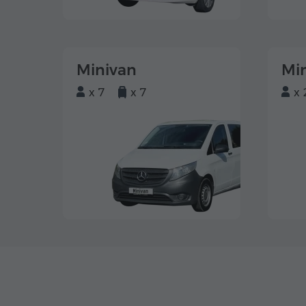
Minivan
Mi
x 7
x 7
x 