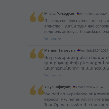
Milena Parsegyan
Arménie
29.07.2024
Я очень советую путешествовать п
агенство Hyur.Сегодня нас сопро
водитель автобуса Левон,было оче
играла позитивная музыка,Спасибо
Voir plus
очень понравилось!♥️
Mariam Sanosyan
Arménie
28.04.2024
Տուր-օպերատորների համար
դասընթացների ընթացքում օգ
ավտոբուսներից ու պարզապե
վարորդ Լևոն Հակոբյանի հո
Voir plus
ուշադրությամբ ու բարությամբ
Yulya Isajanyan
Arménie
15.04.2024
We had an experience of Armenia
especially wineries within the tr
Tour Operators with the transport