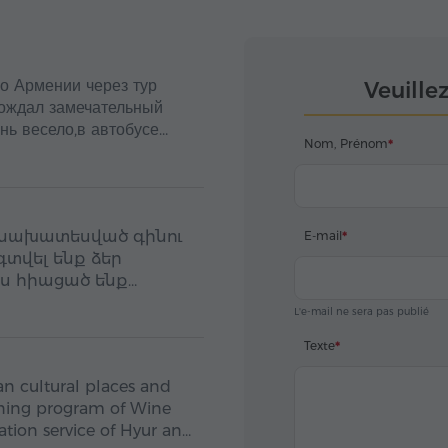
о Армении через тур
Veuille
вождал замечательный
нь весело,в автобусе
Nom, Prénom
 большое,за поездку,всё
 նախատեսված գինու
E-mail
տվել ենք ձեր
ս հիացած ենք
գատարությամբ,
L'e-mail ne sera pas publié
:
Texte
n cultural places and
aining program of Wine
ation service of Hyur and