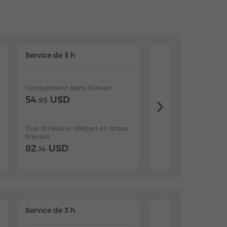
Service de 3 h
Service de 4 h
Uniquement dans Erevan
Uniquement dans E
54.
USD
64.
USD
95
10
Tout itinéraire (départ et retour
Tout itinéraire (dépar
Erevan)
Erevan)
82.
USD
94.
USD
14
07
Service de 3 h
Service de 4 h