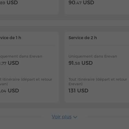
USD
90.
USD
89
47
vice de 1 h
Service de 2 h
iquement dans Erevan
Uniquement dans Erevan
.
USD
91.
USD
77
58
t itinéraire (départ et retour
Tout itinéraire (départ et retour
van)
Erevan)
.
USD
131 USD
04
Voir plus