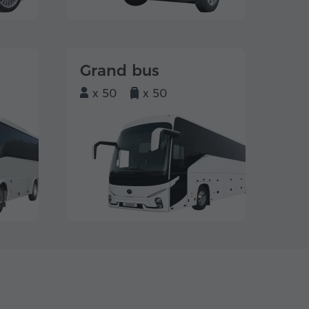
Grand bus
x 50
x 50