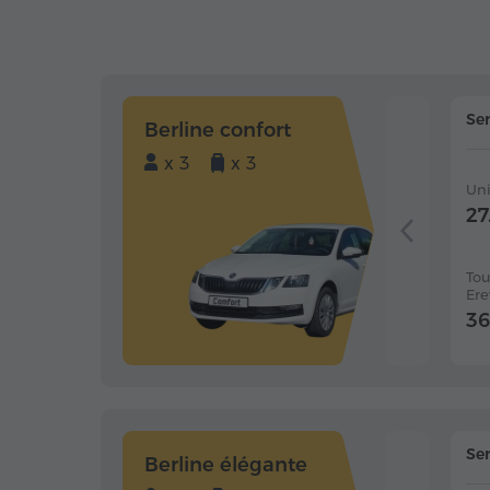
Ser
Berline confort
x 3
x 3
Un
27
Tou
Ere
36
Ser
Berline élégante