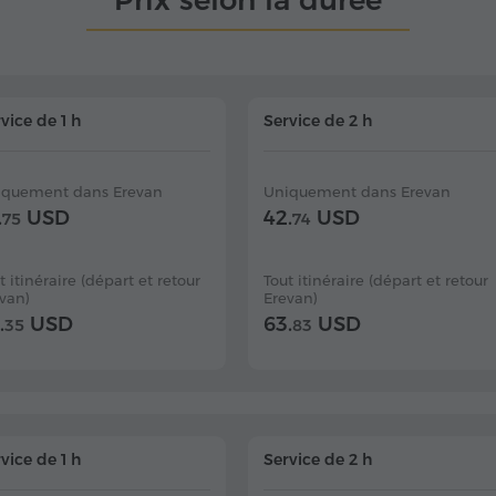
Prix selon la durée
vice de 1 h
Service de 2 h
iquement dans Erevan
Uniquement dans Erevan
.
USD
42.
USD
75
74
t itinéraire (départ et retour
Tout itinéraire (départ et retour
van)
Erevan)
.
USD
63.
USD
35
83
vice de 1 h
Service de 2 h