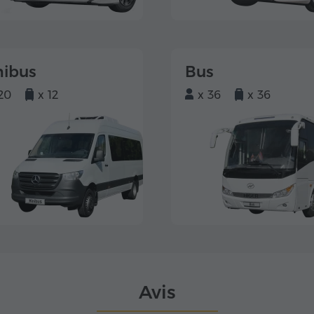
nibus
Bus
20
x 12
x 36
x 36
Avis