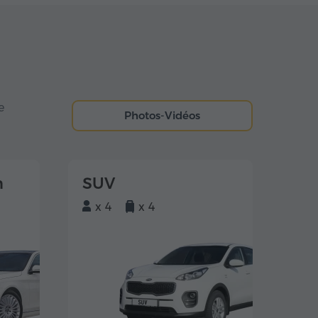
e
Photos-Vidéos
m
SUV
x 4
x 4