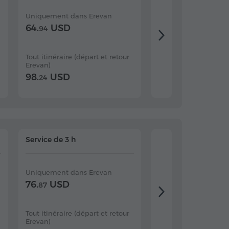
Uniquement dans Erevan
Uniquement dans E
64.
USD
76.
USD
94
04
Tout itinéraire (départ et retour
Tout itinéraire (dépar
Erevan)
Erevan)
98.
USD
112.
USD
24
67
Service de 3 h
Service de 4 h
Uniquement dans Erevan
Uniquement dans E
76.
USD
89.
USD
87
91
Tout itinéraire (départ et retour
Tout itinéraire (dépar
Erevan)
Erevan)