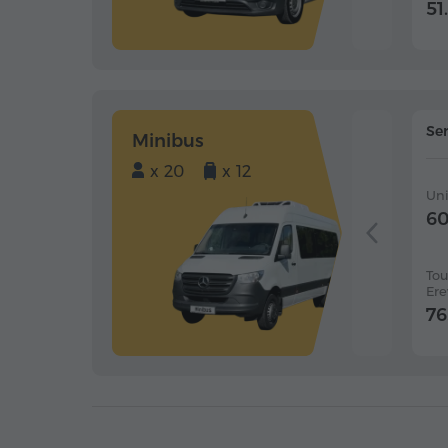
51.
Ser
Minibus
x 20
x 12
Un
60
Tou
Ere
76