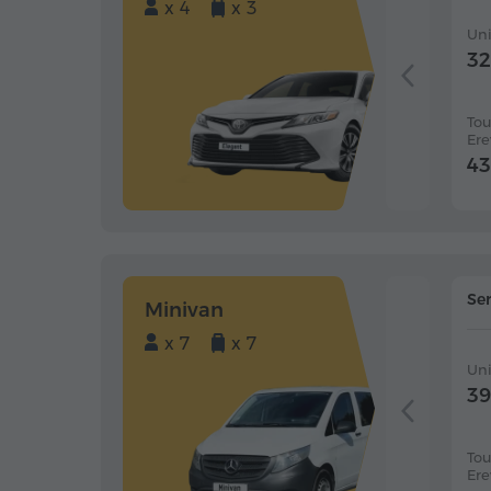
x 4
x 3
Un
32
Tou
Ere
43
Ser
Minivan
x 7
x 7
Un
39
Tou
Ere