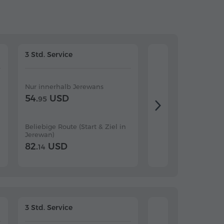
3 Std. Service
4 Std. Service
Nur innerhalb Jerewans
Nur innerhalb Jerew
54.
USD
64.
USD
95
10
Beliebige Route (Start & Ziel in
Beliebige Route (Star
Jerewan)
Jerewan)
82.
USD
94.
USD
14
07
3 Std. Service
4 Std. Service