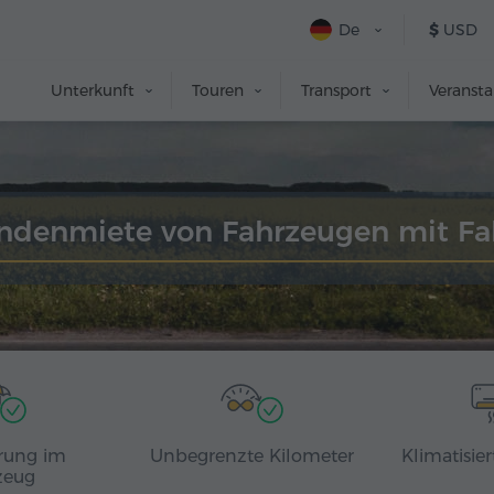
De
$
USD
Unterkunft
Touren
Transport
Veranst
ndenmiete von Fahrzeugen mit Fa
rung im
Unbegrenzte Kilometer
Klimatisie
zeug