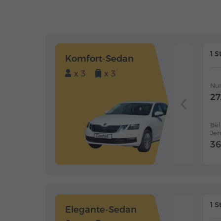
1 S
Komfort-Sedan
x 3
x 3
Nur
27
Bel
Je
36
1 S
Elegante-Sedan