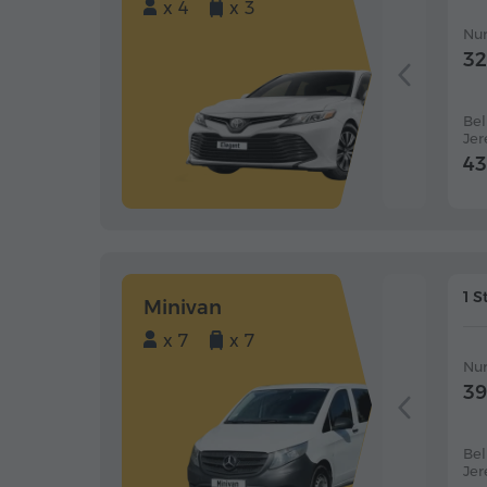
x 4
x 3
Nur
32
Bel
Je
43
1 S
Minivan
x 7
x 7
Nur
39
Bel
Je