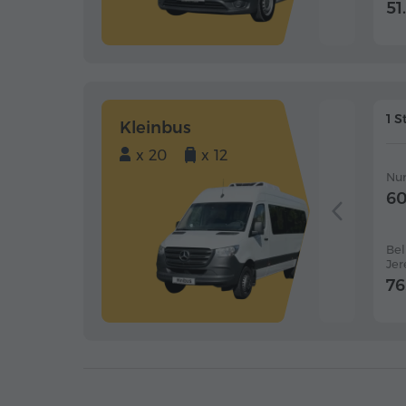
51.
1 S
Kleinbus
x 20
x 12
Nur
60
Bel
Je
76