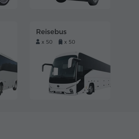
Reisebus
x 50
x 50