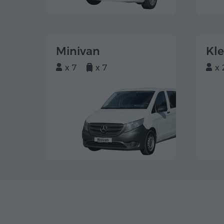
Minivan
Kl
x 7
x 7
x 