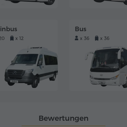
einbus
Bus
20
x 12
x 36
x 36
Bewertungen