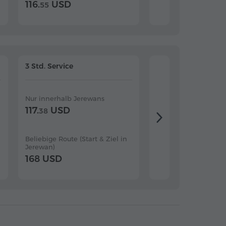
116.
USD
133 USD
55
3 Std. Service
4 Std. Service
Nur innerhalb Jerewans
Nur innerhalb Jerew
117.
USD
138 USD
38
Beliebige Route (Start & Ziel in
Beliebige Route (Star
Jerewan)
Jerewan)
168 USD
193 USD