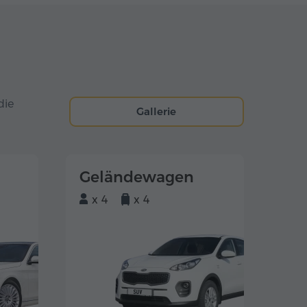
die
Gallerie
Geländewagen
x 4
x 4