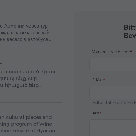
4
о Армении через тур
Bitt
вождал замечательный
Bew
нь весело,в автобусе
 большое,за поездку,всё
Vorname, Nachname
4
 նախատեսված գինու
տվել ենք ձեր
E-Mail
ս հիացած ենք
գատարությամբ,
:
E-Mail wird nicht veröffentlic
Text
n cultural places and
aining program of Wine
ation service of Hyur and