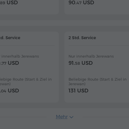
USD
90.
USD
89
47
td. Service
2 Std. Service
 innerhalb Jerewans
Nur innerhalb Jerewans
.
USD
91.
USD
77
58
iebige Route (Start & Ziel in
Beliebige Route (Start & Ziel in
rewan)
Jerewan)
.
USD
131 USD
04
Mehr