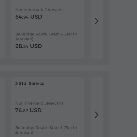
Nur innerhalb Jerewans
Nur innerhalb Jerew
64.
USD
76.
USD
94
04
Beliebige Route (Start & Ziel in
Beliebige Route (Star
Jerewan)
Jerewan)
98.
USD
112.
USD
24
67
3 Std. Service
4 Std. Service
Nur innerhalb Jerewans
Nur innerhalb Jerew
76.
USD
89.
USD
87
91
Beliebige Route (Start & Ziel in
Beliebige Route (Star
Jerewan)
Jerewan)