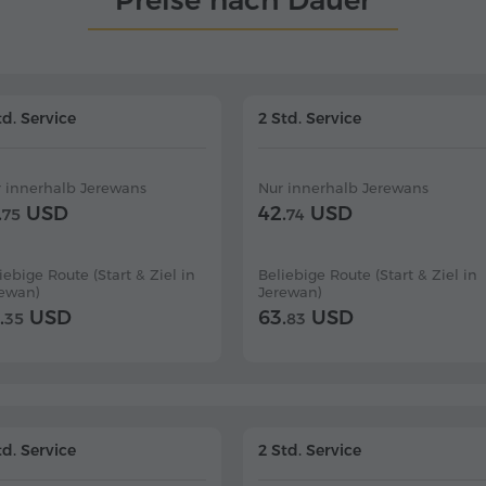
Preise nach Dauer
td. Service
2 Std. Service
 innerhalb Jerewans
Nur innerhalb Jerewans
.
USD
42.
USD
75
74
iebige Route (Start & Ziel in
Beliebige Route (Start & Ziel in
rewan)
Jerewan)
.
USD
63.
USD
35
83
td. Service
2 Std. Service