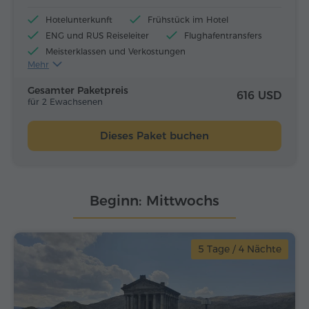
Hotelunterkunft
Frühstück im Hotel
ENG und RUS Reiseleiter
Flughafentransfers
Meisterklassen und Verkostungen
Mehr
Flugtickets
Mittagessen und Abendessen
Gesamter Paketpreis
616 USD
für 2 Ewachsenen
Dieses Paket buchen
Beginn: Mittwochs
5 Tage / 4 Nächte