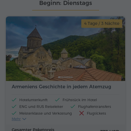
Beginn: Dienstags
4 Tage / 3 Nächte
Armeniens Geschichte in jedem Atemzug
Hotelunterkunft
Frühstück im Hotel
ENG und RUS Reiseleiter
Flughafentransfers
Meisterklasse und Verkostung
Flugtickets
Mehr
Mittagessen und Abendessen
Gesamter Paketpreis