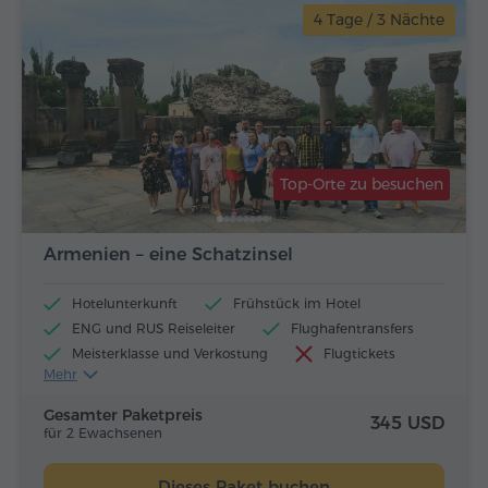
4 Tage / 3 Nächte
Top-Orte zu besuchen
Armenien – eine Schatzinsel
Hotelunterkunft
Frühstück im Hotel
ENG und RUS Reiseleiter
Flughafentransfers
Meisterklasse und Verkostung
Flugtickets
Mehr
Mittagessen und Abendessen
Gesamter Paketpreis
345 USD
für 2 Ewachsenen
Dieses Paket buchen