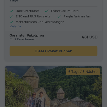
Tage
Hotelunterkunft
Frühstück im Hotel
ENG und RUS Reiseleiter
Flughafentransfers
Meisterklassen und Verkostungen
Mehr
Flugtickets
Mittagessen und Abendessen
Gesamter Paketpreis
481 USD
für 2 Ewachsenen
Dieses Paket buchen
6 Tage / 5 Nächte