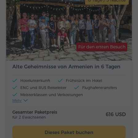
6 Tage / 5 Nächte
Für den ersten Besuch
Alte Geheimnisse von Armenien in 6 Tagen
Hotelunterkunft
Frühstück im Hotel
ENG und RUS Reiseleiter
Flughafentransfers
Meisterklassen und Verkostungen
Mehr
Flugtickets
Mittagessen und Abendessen
Gesamter Paketpreis
616 USD
für 2 Ewachsenen
Dieses Paket buchen