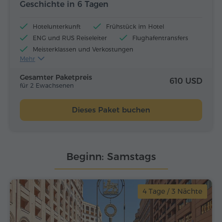
Geschichte in 6 Tagen
Hotelunterkunft
Frühstück im Hotel
ENG und RUS Reiseleiter
Flughafentransfers
Meisterklassen und Verkostungen
Mehr
Flugtickets
Mittagessen und Abendessen
Gesamter Paketpreis
610 USD
für 2 Ewachsenen
Dieses Paket buchen
Beginn: Samstags
4 Tage / 3 Nächte