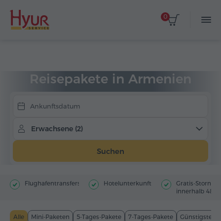
0
Anreisedatum auswählen
Startseite
Touren
Reisepakete
Reisepakete in Armenien
Erwachsene (2)
Suchen
Flughafentransfers
Hotelunterkunft
Gratis-Storno
innerhalb 48 St
Alle
Mini-Paketen
5-Tages-Pakete
7-Tages-Pakete
Günstigste P