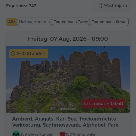
Ergebnisse:
343
Wochenplan
Alle
Halbtagestouren
Touren nach Tatev
Touren nach Sevan
To
Freitag, 07 Aug, 2026
- 09:00
9-10 Stunden
Lastminute-Rabatt
Amberd, Aragats, Kari-See, Trockenfrüchte-
Verkostung, Saghmosavank, Alphabet-Park
369 Bewertungen
100% empfohlen