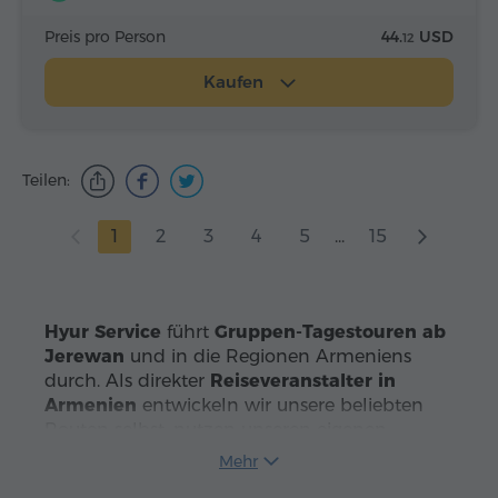
Preis pro Person
44.
USD
12
Kaufen
Teilen:
1
2
3
4
5
...
15
Hyur Service
führt
Gruppen-Tagestouren ab
Jerewan
und in die Regionen Armeniens
durch. Als direkter
Reiseveranstalter in
Armenien
entwickeln wir unsere beliebten
Routen selbst, nutzen unseren eigenen
Fuhrpark und sorgen in jeder Phase für eine
Mehr
reibungslose Organisation. Dafür haben wir