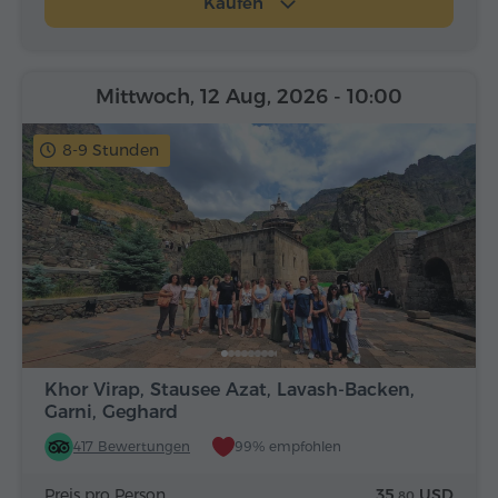
Kaufen
Mittwoch, 12 Aug, 2026
- 10:00
8-9 Stunden
Khor Virap, Stausee Azat, Lavash-Backen,
Garni, Geghard
417 Bewertungen
99% empfohlen
Preis pro Person
35.
USD
80