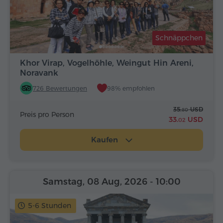
Schnäppchen
Khor Virap, Vogelhöhle, Weingut Hin Areni,
Noravank
726 Bewertungen
98% empfohlen
35.
USD
80
Preis pro Person
33.
USD
02
Kaufen
Samstag, 08 Aug, 2026
- 10:00
5-6 Stunden