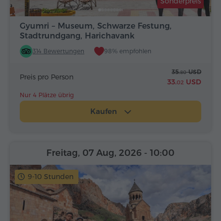
Sonderpreis
Gyumri – Museum, Schwarze Festung,
Stadtrundgang, Harichavank
314 Bewertungen
98% empfohlen
35.
USD
80
Preis pro Person
33.
USD
02
Nur 4 Plätze übrig
Kaufen
Freitag, 07 Aug, 2026
- 10:00
9-10 Stunden