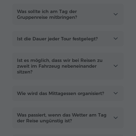
Was sollte ich am Tag der
neue Reisende kennenlernen
Gruppenreise mitbringen?
feste Zeiten und gut geplante Routen
professionelle russisch- und
englischsprachige Guides
Ist die Dauer jeder Tour festgelegt?
garantierte Durchführung
+
kostenloser
Transfer
(von ausgewählten zentralen
Ist es möglich, dass wir bei Reisen zu
Hotels)
zweit im Fahrzeug nebeneinander
Service an Bord (WLAN, Kekse, Wasser)
sitzen?
Eintrittsgebühren im Preis inbegriffen
Ermäßigungen für Kinder
Wie wird das Mittagessen organisiert?
Unsere Gruppentouren eignen sich sowohl für
kurze Trips als auch für längere Urlaube in
Was passiert, wenn das Wetter am Tag
Armenien. Wählen Sie ein Datum und
der Reise ungünstig ist?
buchen Sie Ihre Tour online
. Verbringen Sie
den Tag mit erfahrenen lokalen Guides, die