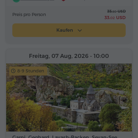
35.
USD
80
Preis pro Person
33.
USD
02
Kaufen
Freitag, 07 Aug, 2026
- 10:00
8-9 Stunden
Garni, Geghard, Lavash-Backen, Sevan-See,