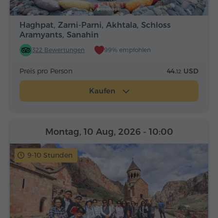
Haghpat, Zarni-Parni, Akhtala, Schloss
Aramyants, Sanahin
322 Bewertungen
99% empfohlen
Preis pro Person
44.
USD
12
Kaufen
Montag, 10 Aug, 2026
- 10:00
9-10 Stunden