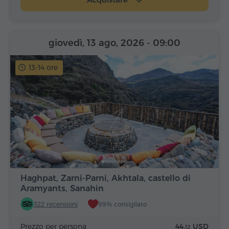
giovedì, 13 ago, 2026
- 09:00
13-14 ore
Haghpat, Zarni-Parni, Akhtala, castello di
Aramyants, Sanahin
322 recensioni
99% consigliato
Prezzo per persona
44.
USD
12