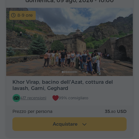
domenica, 09 ago, 2026
- 10:00
8-9 ore
Khor Virap, bacino dell'Azat, cottura del
lavash, Garni, Geghard
417 recensioni
99% consigliato
Prezzo per persona
35.
USD
80
Acquistare