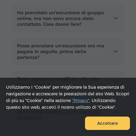
Ho prenotato un'escursione di gruppo
online, ma non sono ancora stato
contattato. Cosa dovrei fare?
Posso prenotare un'escursione ora ma
pagare in seguito, prima della
partenza?
Posso apportare modifiche alla mia
prenotazione?
Utilizziamo i "Cookie" per migliorare la Sua esperienza di
navigazione e accrescere le prestazioni del sito Web. Scopri
di più su "Cookie" nella sezione
"Privacy"
. Utilizzando
Qual è la politica di cancellazione
questo sito web, accetti il ​​nostro utilizzo di "Cookie".
della vostra azienda per le escursioni
di gruppo?
Accettare