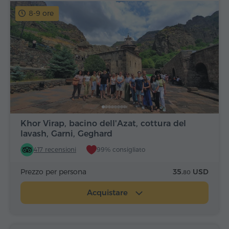
8-9 ore
Khor Virap, bacino dell'Azat, cottura del
lavash, Garni, Geghard
417 recensioni
99% consigliato
Prezzo per persona
35.
USD
80
Acquistare