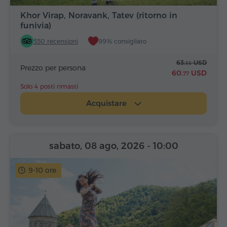
Khor Virap, Noravank, Tatev (ritorno in
funivia)
550 recensioni
99% consigliato
63.
USD
55
Prezzo per persona
60.
USD
77
Solo 4 posti rimasti
Acquistare
sabato, 08 ago, 2026
- 10:00
9-10 ore