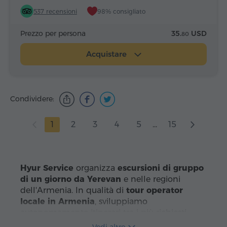
537 recensioni
98% consigliato
Prezzo per persona
35.
USD
80
Acquistare
Condividere:
1
2
3
4
5
...
15
Hyur Service
organizza
escursioni di gruppo
di un giorno da Yerevan
e nelle regioni
dell'Armenia. In qualità di
tour operator
locale in Armenia
, sviluppiamo
autonomamente itinerari tra i più richiesti,
utilizziamo la nostra flotta di veicoli e
Vedi altro