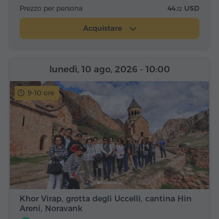
Prezzo per persona
44.
USD
12
Acquistare
lunedì, 10 ago, 2026
- 10:00
9-10 ore
Khor Virap, grotta degli Uccelli, cantina Hin
Areni, Noravank