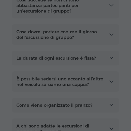
viaggiare:
abbastanza partecipanti per
un'escursione di gruppo?
incontro con altri viaggiatori
orari fissi e itinerari ben pianificati
Cosa dovrei portare con me il giorno
guide professionali in inglese e russo
dell'escursione di gruppo?
partenza garantita
+
trasferimento
gratuito
(da hotel centrali selezionati)
La durata di ogni escursione è fissa?
servizi a bordo (Wi-Fi, biscotti, acqua)
biglietti d'ingresso inclusi
sconti per bambini
È possibile sedersi uno accanto all'altro
nel veicolo se siamo una coppia?
I nostri tour di gruppo sono ideali sia per brevi
soggiorni sia per vacanze più lunghe in
Armenia. Scegliete una data e
prenotate la
Come viene organizzato il pranzo?
vostra escursione online
. Trascorrete la
giornata con guide locali esperte, pronte a
svelarvi tutte le curiosità e i segreti
A chi sono adatte le escursioni di
dell'Armenia.