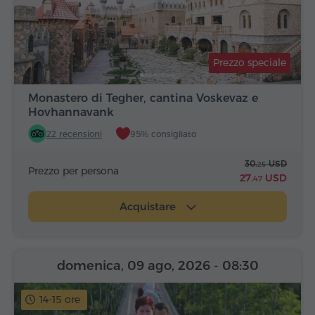
Prezzo speciale
Monastero di Tegher, cantina Voskevaz e
Hovhannavank
22 recensioni
95% consigliato
30.
USD
25
Prezzo per persona
27.
USD
47
Acquistare
domenica, 09 ago, 2026
- 08:30
14-15 ore