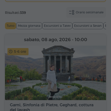
Risultati:
339
Orario settimanale
Tutto
Mezza giornata
Escursioni a Tatev
Escursioni a Sevan
Esc
sabato, 08 ago, 2026
- 10:00
5-6 ore
Garni, Sinfonia di Pietre, Geghard, cottura
del lavash