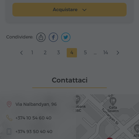
Acquistare
Condividere:
1
2
3
4
5
...
14
Contattaci
Via Nalbandyan, 96
+374 10 54 60 40
+374 93 50 40 40