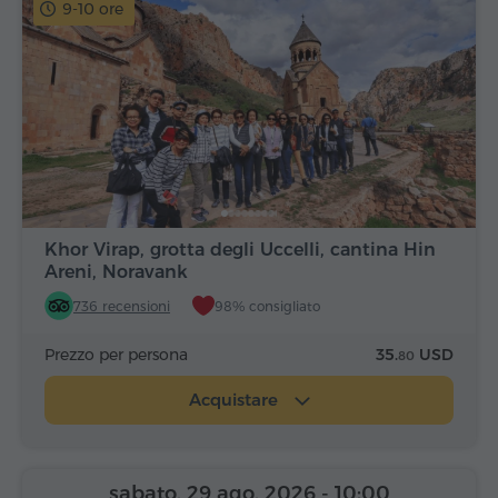
9-10 ore
Khor Virap, grotta degli Uccelli, cantina Hin
Areni, Noravank
736 recensioni
98% consigliato
Prezzo per persona
35.
USD
80
Acquistare
sabato, 29 ago, 2026
- 10:00