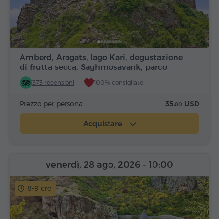
Amberd, Aragats, lago Kari, degustazione
di frutta secca, Saghmosavank, parco
Alfabeto
373 recensioni
100% consigliato
Prezzo per persona
35.
USD
80
Acquistare
venerdì, 28 ago, 2026
- 10:00
8-9 ore