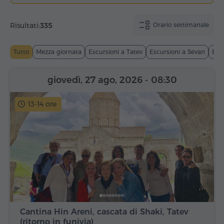
Risultati:
335
Orario settimanale
Tutto
Mezza giornata
Escursioni a Tatev
Escursioni a Sevan
Esc
giovedì, 27 ago, 2026
- 08:30
13-14 ore
Cantina Hin Areni, cascata di Shaki, Tatev
(ritorno in funivia)