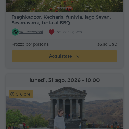
Tsaghkadzor, Kecharis, funivia, lago Sevan,
Sevanavank, trota al BBQ
541 recensioni
98% consigliato
Prezzo per persona
35.
USD
80
Acquistare
lunedì, 31 ago, 2026
- 10:00
5-6 ore