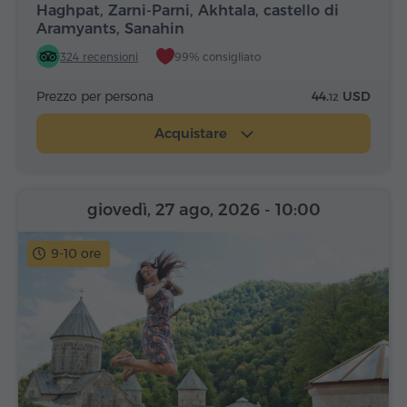
Haghpat, Zarni-Parni, Akhtala, castello di
Aramyants, Sanahin
324 recensioni
99% consigliato
Prezzo per persona
44.
USD
12
Acquistare
giovedì, 27 ago, 2026
- 10:00
9-10 ore