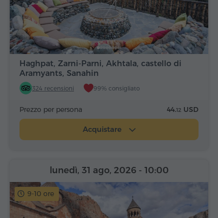
Haghpat, Zarni-Parni, Akhtala, castello di
Aramyants, Sanahin
324 recensioni
99% consigliato
Prezzo per persona
44.
USD
12
Acquistare
lunedì, 31 ago, 2026
- 10:00
9-10 ore