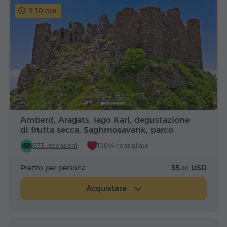
9-10 ore
Amberd, Aragats, lago Kari, degustazione
di frutta secca, Saghmosavank, parco
Alfabeto
373 recensioni
100% consigliato
Prezzo per persona
35.
USD
80
Acquistare