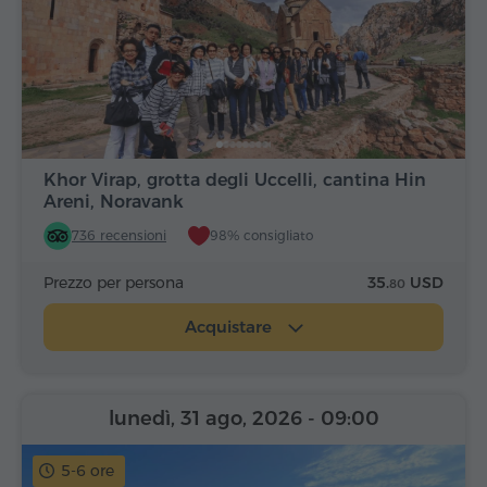
Khor Virap, grotta degli Uccelli, cantina Hin
Areni, Noravank
736 recensioni
98% consigliato
Prezzo per persona
35.
USD
80
Acquistare
lunedì, 31 ago, 2026
- 09:00
5-6 ore