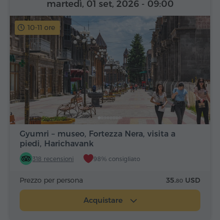
martedì, 01 set, 2026
- 09:00
10-11 ore
Gyumri – museo, Fortezza Nera, visita a
piedi, Harichavank
318 recensioni
98% consigliato
Prezzo per persona
35.
USD
80
Acquistare