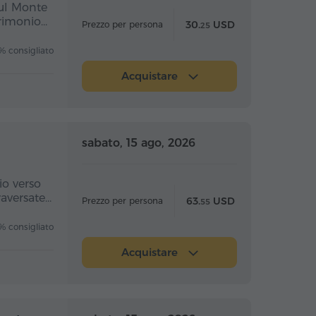
sul Monte
trimonio…
30.
USD
Prezzo per persona
25
 consigliato
Acquistare
nata intera
Giornata intera
sabato, 15 ago, 2026
io verso
raversate…
63.
USD
Prezzo per persona
55
 consigliato
Acquistare