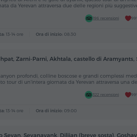
nata da Yerevan attraversa due delle regioni più suggestiv
196 recensioni
99%
ta:
13-14 ore
Ora di inizio:
08:30
Giornata intera
Gior
hpat, Zarni-Parni, Akhtala, castello di Aramyants,
canyon profondi, colline boscose e grandi complessi medi
to tour di un'intera giornata da Yerevan attraversa una d
322 recensioni
99%
ta:
13-14 ore
Ora di inizio:
09:00
Giornata intera
Gior
o Sevan, Sevanavank, Dilijan (breve sosta), Gosha