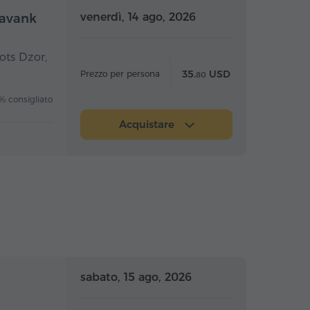
nata intera
Giornata intera
venerdì, 14 ago, 2026
oravank
ots Dzor,
35.
USD
Prezzo per persona
80
 consigliato
Acquistare
za giornata
Mezza giornata
sabato, 15 ago, 2026