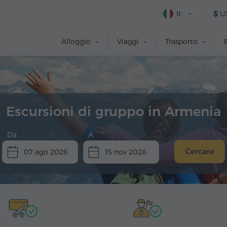
It
$
U
Alloggio
Viaggi
Trasporto
Escursioni di gruppo in Armenia
Da
A
Cercare
07 ago 2026
15 nov 2026