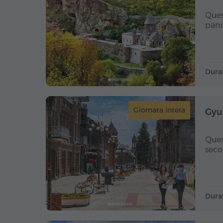
Ques
pano
Dura
Giornata intera
Gyu
Ques
seco
Dura