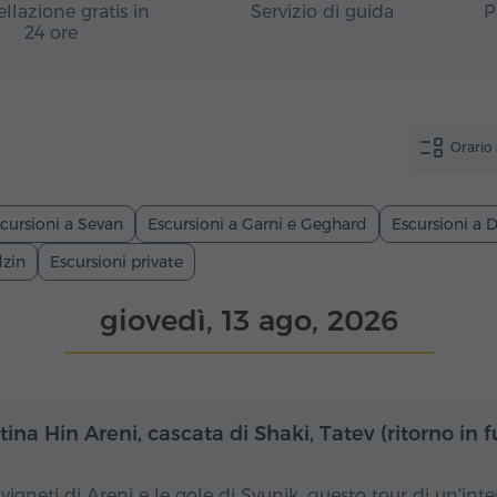
llazione gratis in
Servizio di guida
P
24 ore
Orario
cursioni a Sevan
Escursioni a Garni e Geghard
Escursioni a D
dzin
Escursioni private
giovedì, 13 ago, 2026
Giornata intera
Gior
ina Hin Areni, cascata di Shaki, Tatev (ritorno in f
i vigneti di Areni e le gole di Syunik, questo tour di un'inte