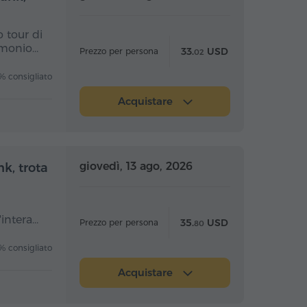
o tour di
imonio…
33.
USD
Prezzo per persona
02
 consigliato
Acquistare
nata intera
Giornata intera
giovedì, 13 ago, 2026
k, trota
'intera…
35.
USD
Prezzo per persona
80
 consigliato
Acquistare