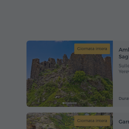
Giornata intera
Ambe
Sag
Sull
Yere
Dura
Giornata intera
Gar