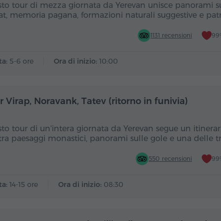
to tour di mezza giornata da Yerevan unisce panorami 
at, memoria pagana, formazioni naturali suggestive e pa
1131 recensioni
99%
ta:
5-6 ore
Ora di inizio:
10:00
Giornata intera
Gior
 Virap, Noravank, Tatev (ritorno in funivia)
to tour di un'intera giornata da Yerevan segue un itinerar
tra paesaggi monastici, panorami sulle gole e una delle t
550 recensioni
99%
ta:
14-15 ore
Ora di inizio:
08:30