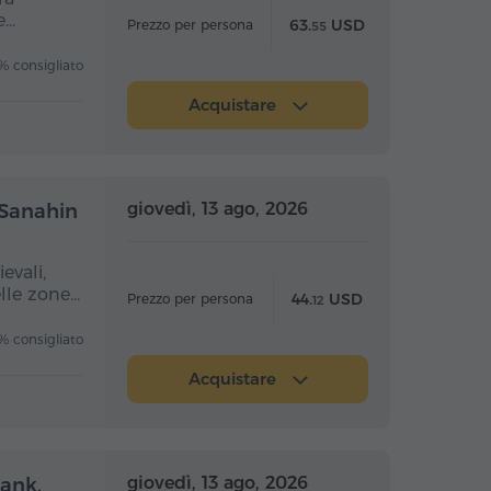
e…
63.
USD
Prezzo per persona
55
 consigliato
Acquistare
nata intera
Giornata intera
giovedì, 13 ago, 2026
 Sanahin
evali,
elle zone…
44.
USD
Prezzo per persona
12
 consigliato
Acquistare
nata intera
Giornata intera
giovedì, 13 ago, 2026
vank,