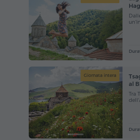
Hag
Dall
un'i
Dura
Giornata intera
Tsa
al 
Tra 
dell
Dura