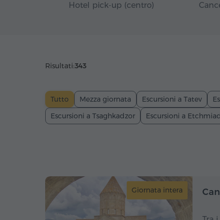
Hotel pick-up (centro)
Cance
Risultati:
343
Tutto
Mezza giornata
Escursioni a Tatev
Es
Escursioni a Tsaghkadzor
Escursioni a Etchmia
Giornata intera
Cant
Tra 