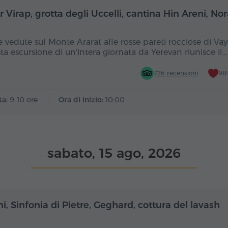
Giornata intera
Gior
 Virap, grotta degli Uccelli, cantina Hin Areni, N
e vedute sul Monte Ararat alle rosse pareti rocciose di Vay
ta escursione di un'intera giornata da Yerevan riunisce il…
726 recensioni
98%
ta:
9-10 ore
Ora di inizio:
10:00
sabato, 15 ago, 2026
Mezza giornata
Mez
i, Sinfonia di Pietre, Geghard, cottura del lavash