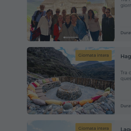
gior
Dura
Giornata intera
Hag
Tra 
ques
Dura
Giornata intera
Lag