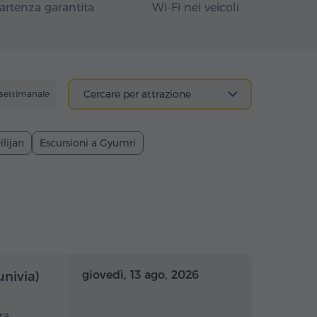
artenza garantita
Wi-Fi nei veicoli
Cercare per attrazione
 settimanale
ilijan
Escursioni a Gyumri
nata intera
Giornata intera
giovedì, 13 ago, 2026
univia)
ra