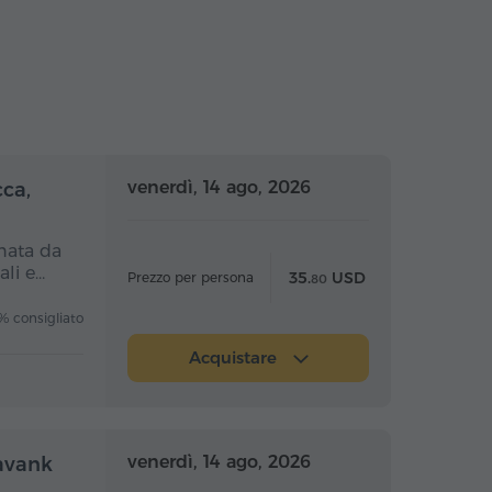
nata intera
Giornata intera
venerdì, 14 ago, 2026
cca,
rnata da
ali e…
35.
USD
Prezzo per persona
80
% consigliato
Acquistare
nata intera
Giornata intera
venerdì, 14 ago, 2026
navank