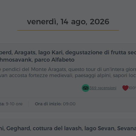
venerdì, 14 ago, 2026
Giornata intera
Gior
rd, Aragats, lago Kari, degustazione di frutta se
hmosavank, parco Alfabeto
e pendici del Monte Aragats, questo tour di un'intera gio
van accosta fortezze medievali, paesaggi alpini, sapori loc
369 recensioni
100
ta:
9-10 ore
Ora di inizio:
09:00
Giornata intera
Gior
ni, Geghard, cottura del lavash, lago Sevan, Seva