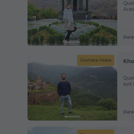
Ques
Arar
Dura
Giornata intera
Khor
Ques
sud 
Dura