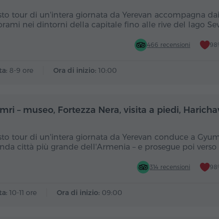
to tour di un'intera giornata da Yerevan accompagna da
rami nei dintorni della capitale fino alle rive del lago S
466 recensioni
98%
ta:
8-9 ore
Ora di inizio:
10:00
Giornata intera
Gior
mri – museo, Fortezza Nera, visita a piedi, Harich
to tour di un'intera giornata da Yerevan conduce a Gyumr
nda città più grande dell'Armenia – e prosegue poi verso 
314 recensioni
98%
ta:
10-11 ore
Ora di inizio:
09:00