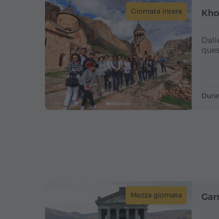
Giornata intera
Khor
Dall
ques
Dura
Mezza giornata
Garn