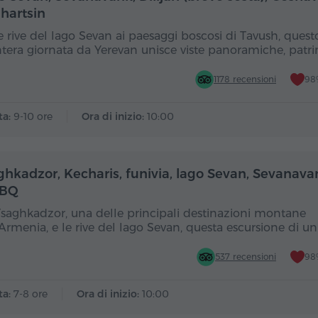
hartsin
e rive del lago Sevan ai paesaggi boscosi di Tavush, quest
ntera giornata da Yerevan unisce viste panoramiche, patr
1178 recensioni
98%
ta:
9-10 ore
Ora di inizio:
10:00
Giornata intera
Gior
ghkadzor, Kecharis, funivia, lago Sevan, Sevanavan
BBQ
Tsaghkadzor, una delle principali destinazioni montane
'Armenia, e le rive del lago Sevan, questa escursione di un
537 recensioni
98%
ta:
7-8 ore
Ora di inizio:
10:00