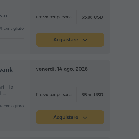
i
evan…
35.
USD
Prezzo per persona
80
 consigliato
Acquistare
nata intera
Giornata intera
venerdì, 14 ago, 2026
avank
i – la
il…
35.
USD
Prezzo per persona
80
 consigliato
Acquistare