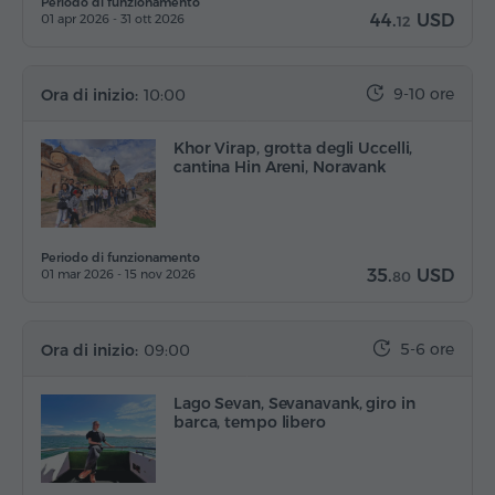
Periodo di funzionamento
44.
USD
01 apr 2026 - 31 ott 2026
12
9-10 ore
Ora di inizio:
10:00
Khor Virap, grotta degli Uccelli,
cantina Hin Areni, Noravank
Periodo di funzionamento
35.
USD
01 mar 2026 - 15 nov 2026
80
5-6 ore
Ora di inizio:
09:00
Lago Sevan, Sevanavank, giro in
barca, tempo libero