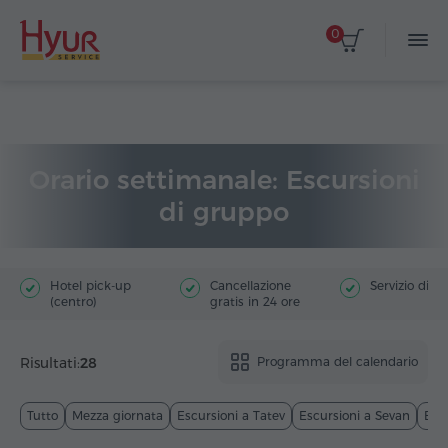
0
Home
Viaggi
Escursioni di gruppo
Orario settimanale: Escursioni
di gruppo
Hotel pick-up
Cancellazione
Servizio di g
(centro)
gratis in 24 ore
Risultati:
28
Programma del calendario
Tutto
Mezza giornata
Escursioni a Tatev
Escursioni a Sevan
Esc