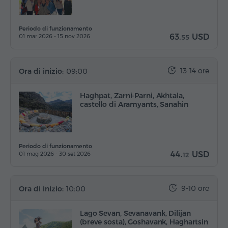
Periodo di funzionamento
63.
USD
01 mar 2026 - 15 nov 2026
55
13-14 ore
Ora di inizio:
09:00
Haghpat, Zarni-Parni, Akhtala,
castello di Aramyants, Sanahin
Periodo di funzionamento
44.
USD
01 mag 2026 - 30 set 2026
12
9-10 ore
Ora di inizio:
10:00
Lago Sevan, Sevanavank, Dilijan
(breve sosta), Goshavank, Haghartsin