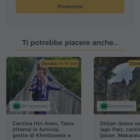
Presentare
Ti potrebbe piacere anche...
Durata:
14-15 ore
Dura
201 recensioni
141 recensioni
Cantina Hin Areni, Tatev
Dilijan (breve so
(ritorno in funivia),
lago Parz, canti
grotte di Khndzoresk e
Ijevan, Makara