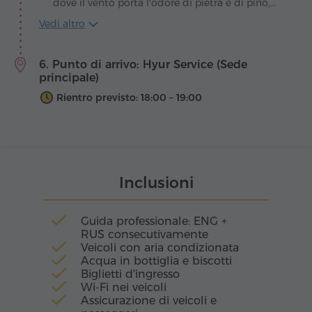
dove il vento porta l'odore di pietra e di pino,
appare il monastero di Geghard, come se la
Vedi altro
montagna stessa avesse scolpito un santuario
per l'eternità. Le sue mura, metà fortezza e
6. Punto di arrivo: Hyur Service (Sede
metà grotta, sono preghiere trasformate in
principale)
pietra. Qui il silenzio è vivo, impregnato di
antichi canti monastici.
Rientro previsto: 18:00 – 19:00
Inclusioni
Guida professionale: ENG +
RUS consecutivamente
Veicoli con aria condizionata
Acqua in bottiglia e biscotti
Biglietti d'ingresso
Wi-Fi nei veicoli
Assicurazione di veicoli e