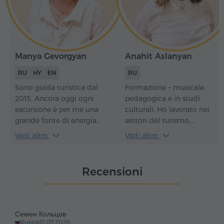
Manya Gevorgyan
Anahit Aslanyan
RU
HY
EN
RU
Sono guida turistica dal
Formazione – musicale,
2015. Ancora oggi ogni
pedagogica e in studi
escursione è per me una
culturali. Ho lavorato nei
grande fonte di energia
settori del turismo,
positiva. Durante i tour non
dell'istruzione e della cultur
Vedi altro
Vedi altro
solo conoscerai le attrazioni,
in Russia e in Armenia.
la storia del paese e le sue
Attualmente lavoro come
particolarità architettoniche,
guida presso il Museo-
Recensioni
ma sentirai anche tutto il
Istituto del Genocidio
fascino della mentalità e
Armeno e nella compagnia
dello stile di vita emotivo
"Hyur Service". Come
armeno.
persona con una formazione
Семен Кольцов
umanistica e un approccio
Russia
12.07.2026