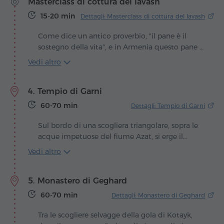
Masterclass di cottura del lavash
Opzione 3 –
13.
USD
per persona
60
15-20 min
Dettagli: Masterclass di cottura del lavash
Come dice un antico proverbio, "il pane è il
sostegno della vita", e in Armenia questo pane è
il lavash. Sottile e morbido, cotto nel calore
Vedi altro
ardente del tonir, il lavash ha da sempre un
posto speciale nella cultura e nella vita
4. Tempio di Garni
quotidiana armena. Non è solo cibo: è un
simbolo di ospitalità, di calore familiare e di
60-70 min
Dettagli: Tempio di Garni
tradizioni antichissime tramandate di
generazione in generazione.
Sul bordo di una scogliera triangolare, sopra le
acque impetuose del fiume Azat, si erge il
Tempio pagano di Garni, unico custode
Vedi altro
dell'eredità classica dell'Armenia sopravvissuto
ai secoli. Le sue colonne slanciate, rivolte verso il
5. Monastero di Geghard
sole, sembrano continuare l'omaggio silenzioso
a Mihr, il dio solare cui era dedicato il tempio.
60-70 min
Dettagli: Monastero di Geghard
Tra le scogliere selvagge della gola di Kotayk,