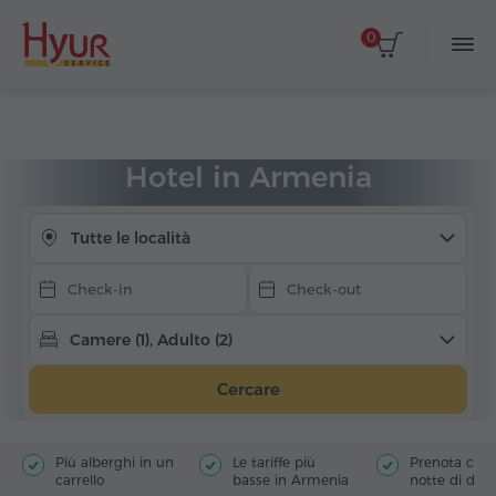
0
Seleziona le date
Home
Alloggio
Hotel in Armenia
Hotel in Armenia
Tutte le località
Camere (1), Adulto (2)
Cercare
Più alberghi in un
Le tariffe più
Prenota con s
carrello
basse in Armenia
notte di depo