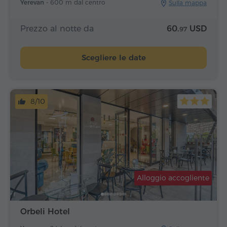
Yerevan -
600 m dal centro
Sulla mappa
Prezzo al notte da
60.
USD
97
Scegliere le date
8/10
Alloggio accogliente
Orbeli Hotel