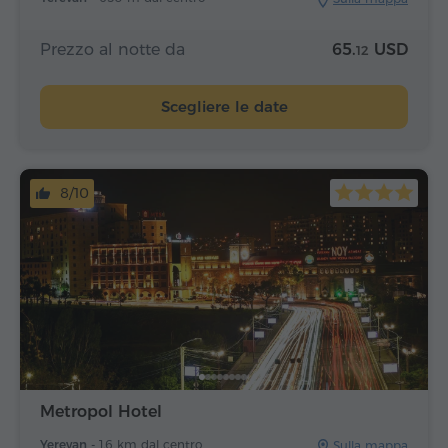
Prezzo al notte da
65.
USD
12
Scegliere le date
8/10
Metropol Hotel
Yerevan -
1.6 km dal centro
Sulla mappa