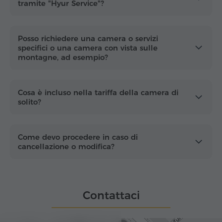
tramite "Hyur Service"?
alloggi per ogni esigenza.
Le condizioni di cancellazione sono chiare e
Posso richiedere una camera o servizi
trasparenti: offriamo la
cancellazione gratuita
per
specifici o una camera con vista sulle
tutte le strutture fino a
72 ore prima del check-in
.
montagne, ad esempio?
Grazie a partnership dirette, garantiamo prezzi
competitivi, rendendo la tua
prenotazione in
Armenia
rapida e sicura.
Cosa è incluso nella tariffa della camera di
solito?
Come devo procedere in caso di
cancellazione o modifica?
Contattaci