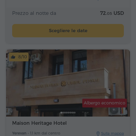
Prezzo al notte da
72.
USD
05
Scegliere le date
8/10
Albergo economico
Maison Heritage Hotel
Yerevan -
1.1 km dal centro
Sulla mappa