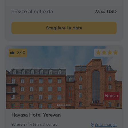
Prezzo al notte da
73.
USD
44
Scegliere le date
8/10
Nuovo
Hayasa Hotel Yerevan
Yerevan -
1.4 km dal centro
Sulla mappa