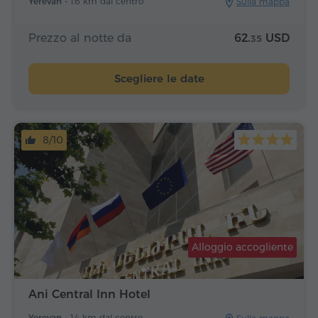
Yerevan -
1.6 km dal centro
Sulla mappa
Prezzo al notte da
62.
USD
35
Scegliere le date
8/10
Alloggio accogliente
Ani Central Inn Hotel
Yerevan -
1.4 km dal centro