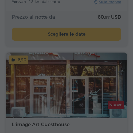
Yerevan -
1.8 km dal centro
Sulla mappa
Prezzo al notte da
60.
USD
97
Scegliere le date
8/10
Nuovo
L'image Art Guesthouse