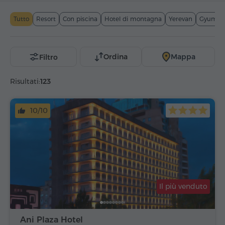
Tutto
Resort
Con piscina
Hotel di montagna
Yerevan
Gyumri
Ordina
Mappa
Filtro
Risultati:
123
10/10
Il più venduto
Ani Plaza Hotel