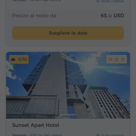
Sulla mappa
Prezzo al notte da
65.
USD
12
Scegliere le date
8/10
Sunset Apart Hotel
Yerevan -
650 m dal centro
Sulla mappa