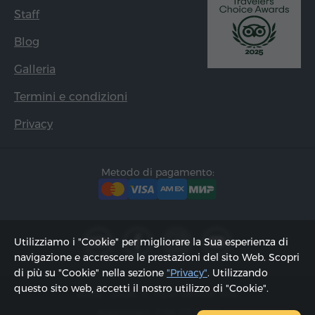
Staff
Blog
Galleria
Termini e condizioni
Privacy
Metodo di pagamento:
Utilizziamo i "Cookie" per migliorare la Sua esperienza di
navigazione e accrescere le prestazioni del sito Web. Scopri
di più su "Cookie" nella sezione
"Privacy"
. Utilizzando
questo sito web, accetti il ​​nostro utilizzo di "Cookie".
2002 - 2026, © "Hyur Service" Ltd;
Aggiornato il 06.08.2026