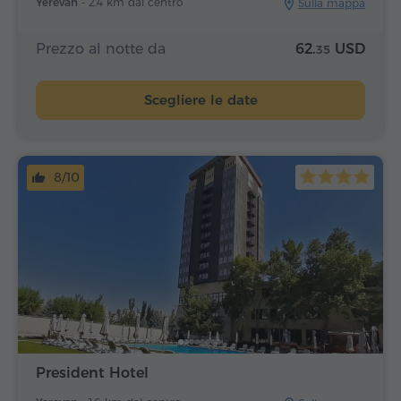
Yerevan -
2.4 km dal centro
Sulla mappa
Prezzo al notte da
62.
USD
35
Scegliere le date
8/10
President Hotel