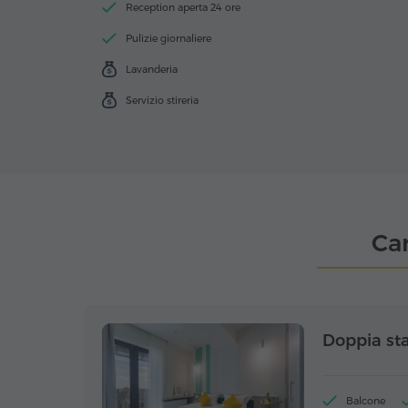
Reception aperta 24 ore
Pulizie giornaliere
Lavanderia
Servizio stireria
Ca
Doppia st
Balcone