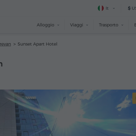
It
$
U
Alloggio
Viaggi
Trasporto
erevan
Sunset Apart Hotel
n