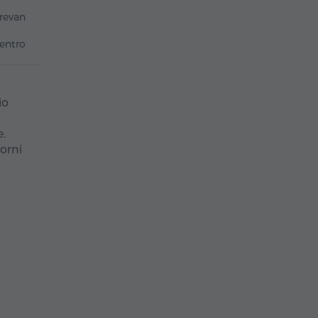
revan
entro
io
e.
orni