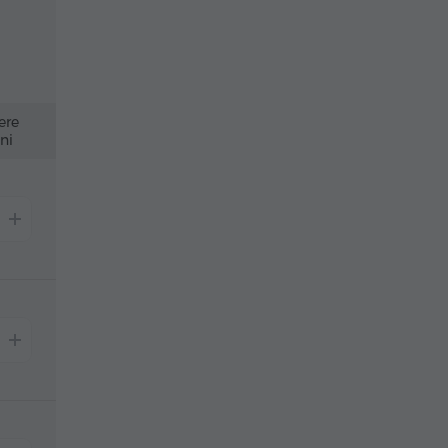
ere
ni