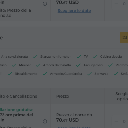
70.
USD
‑in
67
to: Prezzo della
Scegliere le date
 notte
e
23
Aria condizionata
Stanza non fumatori
TV
Cabina doccia
trico
Minibar
Articoli da toeletta
Asciugamani
Pantofo
li
Riscaldamento
Armadio/Guardaroba
Scrivania
Sedi
Telefono
Servizio sveglia
Canali via cavo
 parquet
Cucinino
Ferro da stiro con asse (su richiesta)
Scegli
to e Cancellazione
Prezzo
opzio
lazione gratuita:
Prezzo al notte da
 72 ore prima del
70.
USD
‑in
67