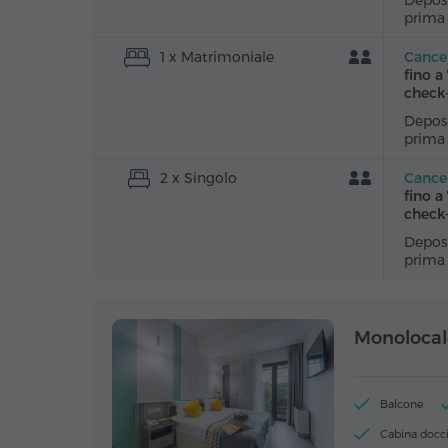
Deposi
prima
1 x Matrimoniale
Cancel
fino a
check
Deposi
prima
2 x Singolo
Cancel
fino a
check
Deposi
prima
Monolocal
Balcone
Cabina docc