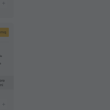
 mq
le
a
ere
ni