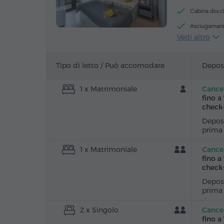
Cabina docc
Asciugaman
Vedi altro
Armadio/Gu
Servizio sveg
Tipo di letto /
Può accomodare
Deposi
Ferro da stir
1 x Matrimoniale
Cancel
fino a
check
Deposi
prima
1 x Matrimoniale
Cancel
fino a
check
Deposi
prima
2 x Singolo
Cancel
fino a