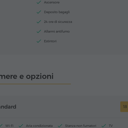
Ascensore
Deposito bagagli
24 ore di sicurezza
Allarmi antifumo
Estintori
mere e opzioni
andard
1
Wi-Fi
Aria condizionata
Stanza non fumatori
TV