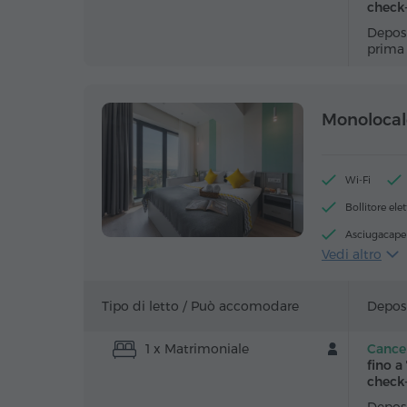
check
Deposi
prima
Monolocal
Wi-Fi
Bollitore elet
Asciugacapel
Vedi altro
Cassaforte
Pavimenti in
Tipo di letto /
Può accomodare
Deposi
1 x Matrimoniale
Cancel
fino a
check