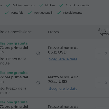
ia
Bollitore elettrico
Minibar
Articoli da toeletta
i
Pantofole
Asciugacapelli
Riscaldamento
ardaroba
Scrivania
Sedia
Cassaforte
Telefono
lia
Canali via cavo
Pavimenti in parquet
Scegli
to e Cancellazione
Prezzo
opzio
o con asse (su richiesta)
lazione gratuita:
Prezzo al notte da
 72 ore prima del
65.
USD
‑in
12
to: Prezzo della
Scegliere le date
 notte
lazione gratuita:
Prezzo al notte da
 72 ore prima del
70.
USD
‑in
67
to: Prezzo della
Scegliere le date
 notte
lazione gratuita:
Prezzo al notte da
 72 ore prima del