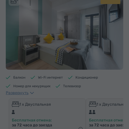
Балкон
Wi-Fi интернет
Кондиционер
Номер для некурящих
Телевизор
Развернуть
Душевая кабина
Электрический чайник
Минибар
Средства гигиены
Полотенца
1 x Двуспальная
1 x Двуспальная
Тапочки
Фен
Отопление
Шкаф/Гардероб
Бесплатная отмена:
Бесплатная отмена:
Письменный стол
Стул
Сейф
Телефон
за 72 часа до заезда
за 72 часа до заезд