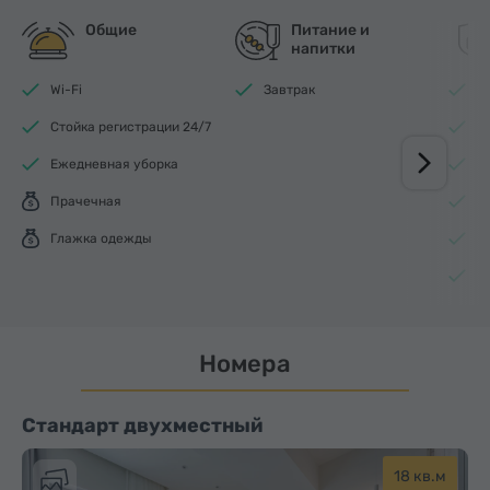
Общие
Питание и
напитки
Wi-Fi
Завтрак
Д
Стойка регистрации 24/7
Л
Ежедневная уборка
К
Прачечная
О
Глажка одежды
Д
О
Номера
Стандарт двухместный
18 кв.м