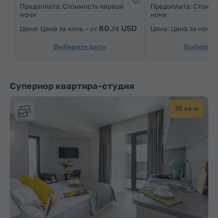
Услуга «звонок-будильник»
Кабельные телеканалы
Предоплата: Стоимость первой
Предоплата: Стоимо
ночи
ночи
Паркетные полы
Кухонный уголок
80.
USD
Цена за ночь – от
Цена за ночь 
36
Утюг с гладильной доской (по запросу)
Выберите даты
Выберите
Супериор квартира-студия
35 кв.м