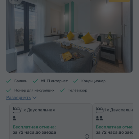
Балкон
Wi-Fi интернет
Кондиционер
Номер для некурящих
Телевизор
Развернуть
Душевая кабина
Электрический чайник
Минибар
Средства гигиены
Полотенца
1 x Двуспальная
1 x Двуспальная
Тапочки
Фен
Отопление
Шкаф/Гардероб
Бесплатная отмена:
Бесплатная отмена:
Письменный стол
Стул
Сейф
Телефон
за 72 часа до заезда
за 72 часа до заезд
Услуга «звонок-будильник»
Кабельные телеканалы