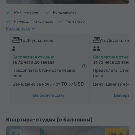
Wi-Fi интернет
Кондиционер
Номер для некурящих
Телевизор
Развернуть
Душевая кабина
Электрический чайник
Минибар
Средства гигиены
Полотенца
1 x Двуспальная
1 x Двуспальная
Тапочки
Фен
Отопление
Шкаф/Гардероб
Бесплатная отмена:
Бесплатная отмена:
Письменный стол
Стул
Сейф
Телефон
за 72 часа до заезда
за 72 часа до заезд
Услуга «звонок-будильник»
Кабельные телеканалы
Предоплата: Стоимость первой
Предоплата: Стоимо
ночи
ночи
Паркетные полы
Кухонный уголок
70.
USD
Цена за ночь – от
Цена за ночь 
67
Утюг с гладильной доской (по запросу)
Выберите даты
Выберите
Квартира-студия (с балконом)
26 кв.м