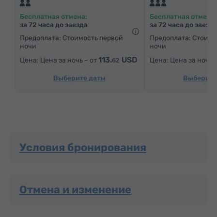
Обеденный стол
Стол
Диван
Стул
Бесплатная отмена:
Бесплатная отмена:
Сейф
Телефон
Услуга «звонок-будильник»
за 72 часа до заезда
за 72 часа до заезд
Кабельные телеканалы
Паркетные полы
Кухня
Предоплата: Стоимость первой
Предоплата: Стоимо
ночи
ночи
Утюг с гладильной доской (по запросу)
113.
USD
Цена за ночь – от
Цена за ночь 
62
Выберите даты
Выберите
Условия бронирования
Отмена и изменение