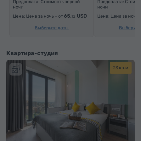
Предоплата: Стоимость первой
Предоплата: Стоимо
ночи
ночи
Паркетные полы
65.
USD
Цена за ночь – от
Цена за ночь 
12
Утюг с гладильной доской (по запросу)
Выберите даты
Выберите
Квартира-студия
23 кв.м