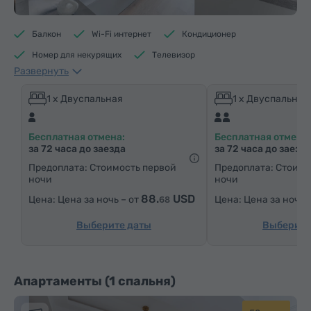
Балкон
Wi-Fi интернет
Кондиционер
Номер для некурящих
Телевизор
Развернуть
Душевая кабина
Электрический чайник
Минибар
Средства гигиены
Полотенца
1 x Двуспальная
1 x Двуспальная
Тапочки
Фен
Отопление
Шкаф/Гардероб
Бесплатная отмена:
Бесплатная отмена:
Письменный стол
Гостиная
Стол
Стул
за 72 часа до заезда
за 72 часа до заезд
Сейф
Телефон
Услуга «звонок-будильник»
Предоплата: Стоимость первой
Предоплата: Стоимо
ночи
ночи
Кабельные телеканалы
Паркетные полы
88.
USD
Цена за ночь – от
Цена за ночь 
68
Кухонный уголок
Утюг с гладильной доской (по запросу)
Выберите даты
Выберите
Апартаменты (1 спальня)