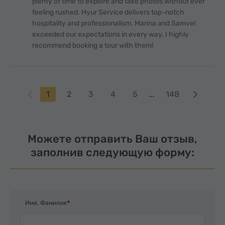
plenty of time to explore and take photos without ever
feeling rushed. Hyur Service delivers top-notch
hospitality and professionalism. Marina and Samvel
exceeded our expectations in every way. I highly
recommend booking a tour with them!
1
2
3
4
5
...
148
Можете отправить Ваш отзыв,
заполнив следующую форму:
Имя, Фамилия