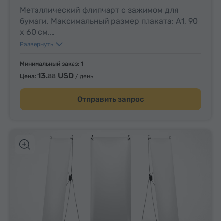
Металлический флипчарт с зажимом для
бумаги. Максимальный размер плаката: А1, 90
x 60 см.
Развернуть
Бумага формата A1 (1 набор x 20 листов) –
13.
USD
(необходимо заказать отдельно).
Минимальный заказ:
1
88
13.
USD
88
Цена:
/ день
Отправить запрос