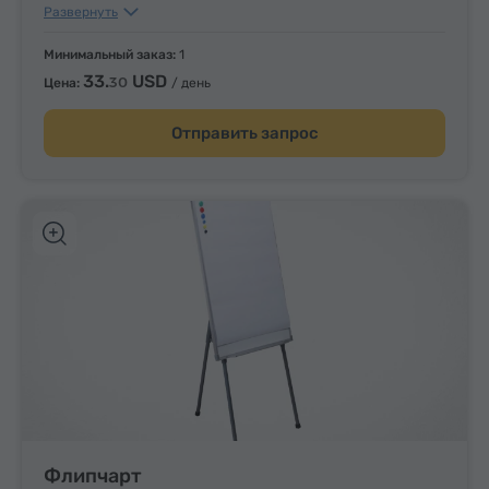
49.
USD
95
Развернуть
Большая
(Настенная, размер: 300 x 120 см) –
83.
Минимальный заказ:
USD
1
25
33.
USD
30
Цена:
/ день
Отправить запрос
Флипчарт