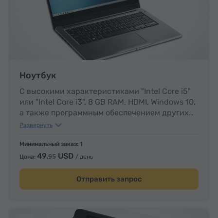
Ноутбук
С высокими характеристиками "Intel Core i5"
или "Intel Core i3", 8 GB RAM. HDMI, Windows 10,
а также программным обеспечением других
стандартов.
Развернуть
Дисплей: 15,6 (1920 x 1080).
Минимальный заказ:
1
49.
USD
95
Цена:
/ день
Отправить запрос