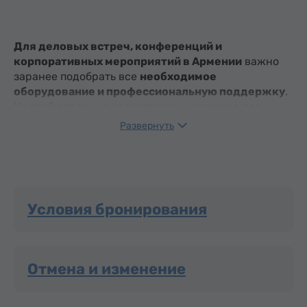
Для деловых встреч, конференций и
корпоративных мероприятий в Армении
важно
заранее подобрать все
необходимое
оборудование и профессиональную поддержку
.
На этой странице представлены решения для
бизнес-мероприятий в Армении, включая аудио- и
Развернуть
видеооборудование, офисную технику,
принадлежности для печати, услуги переводчиков,
хостес и другого вспомогательного персонала.
Просматривайте доступные варианты и
Условия бронирования
указывайте предпочтительные даты, чтобы легко
спланировать и организовать Ваше мероприятие
в Армении
.
Отмена и изменение