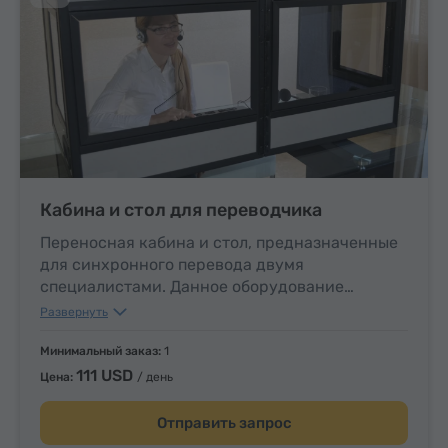
Кабина и стол для переводчика
Переносная кабина и стол, предназначенные
для синхронного перевода двумя
специалистами. Данное оборудование
используется в течение конференций и
Развернуть
встреч для того чтобы обеспечить
качественную видео и двустороннюю аудио
Минимальный заказ:
1
коммуникацию между участниками и
111 USD
Цена:
/ день
переводчиками.
(размер: 120 x 60 x 60 см).
Отправить запрос