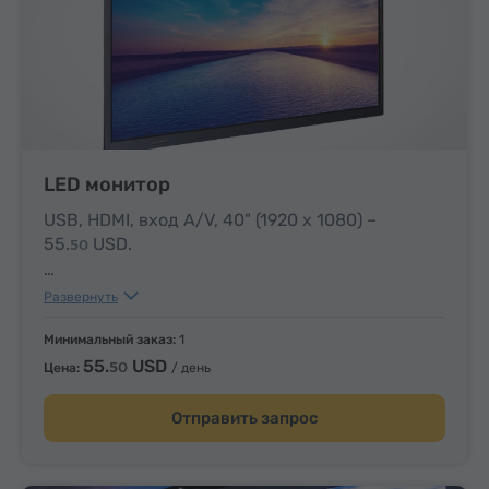
LED монитор
USB, HDMI, вход A/V, 40" (1920 x 1080) –
55.
USD
.
50
USB, HDMI, вход A/V, Смарт, 50" (4K) –
Развернуть
97.
USD
.
13
Минимальный заказ:
1
55.
USD
50
Цена:
/ день
Отправить запрос