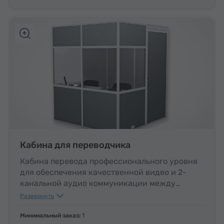
Кабина для переводчика
Кабина перевода профессионального уровня
для обеспечения качественной видео и 2-
канальной аудио коммуникации между
участниками и переводчиками. Действует
Развернуть
вентиляционная система. Свободно вмещает
2-х переводчиков. Легко переносится и
Минимальный заказ:
1