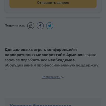
Отправить запрос
Поделиться:
Для деловых встреч, конференций и
корпоративных мероприятий в Армении
важно
заранее подобрать все
необходимое
оборудование и профессиональную поддержку
.
На этой странице представлены решения для
бизнес-мероприятий в Армении, включая аудио- и
Развернуть
видеооборудование, офисную технику,
принадлежности для печати, услуги переводчиков,
хостес и другого вспомогательного персонала.
Просматривайте доступные варианты и
Условия бронирования