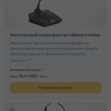
Настольный микрофон на гибкой стойке
Настольные фиксированные микрофоны,
предназначенные для использования общего
усиления звука и применения полной
артикуляции с целью обеспечить выступление
Развернуть
высокого уровня на больших площадках.
Минимальный заказ:
2
16.
USD
65
Цена:
/ день
Отправить запрос