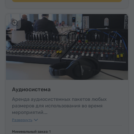
Аудиосистема
Аренда аудиосистемных пакетов любых
размеров для использования во время
мероприятий.
Развернуть
200 В, рассчитанная для группы до 50
участникoв –
111 USD
за день
Минимальный заказ:
1