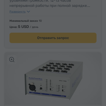
уровнями громкости. 12-13 часов
непрерывной работы при полной зарядке.
Максимальное количество – 49.
Развернуть
Минимальный заказ:
10
5 USD
Цена:
/ день
Отправить запрос