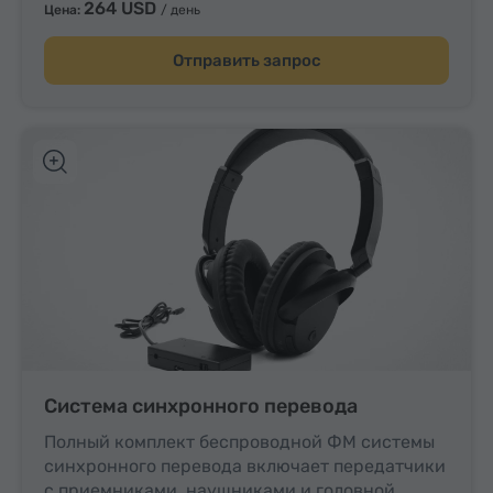
устанавливается. Размер: 160 x 156 x 203 см.
264 USD
Цена:
/ день
Отправить запрос
Система синхронного перевода
Полный комплект беспроводной ФМ системы
синхронного перевода включает передатчики
с приемниками, наушниками и головной