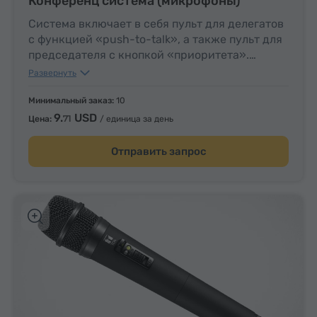
Конференц система (микрофоны)
Система включает в себя пульт для делегатов
с функцией «push-to-talk», а также пульт для
председателя с кнопкой «приоритета».
В зависимости от числа участников может
Развернуть
быть предоставлена более низкая цена за
единицу.
Минимальный заказ:
10
9.
USD
71
Цена:
/ единица за день
Отправить запрос