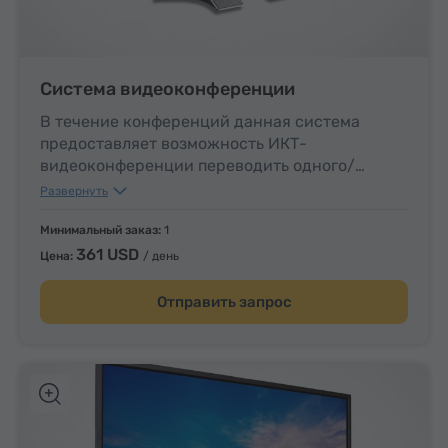
Система видеоконференции
В течение конференций данная система
предоставляет возможность ИКТ-
видеоконференции переводить одного/
нескольких выступающих, обеспечивая при
Развернуть
этом четкую видеосвязь между переводчиком
и выступающими, а также статичное
Минимальный заказ:
1
изображение участников для переводчика.
361 USD
Цена:
/ день
Отправить запрос