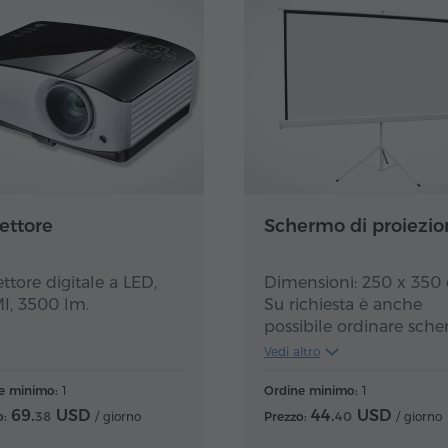
ettore
Schermo di proiezio
ettore digitale a LED,
Dimensioni: 250 x 350
, 3500 lm.
Su richiesta è anche
possibile ordinare sche
di altre dimensioni.
Vedi altro
e minimo:
1
Ordine minimo:
1
69.
USD
44.
USD
o:
38
/ giorno
Prezzo:
40
/ giorno