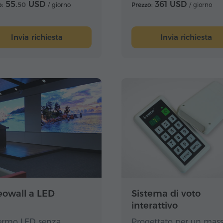
visione focalizzata sul 
55.
USD
361 USD
o:
50
/ giorno
Prezzo:
/ giorno
dell'oratore e una visio
fissa dei partecipanti.
Invia richiesta
Invia richiesta
eowall a LED
Sistema di voto
interattivo
ermo LED senza
Progettato per un mas