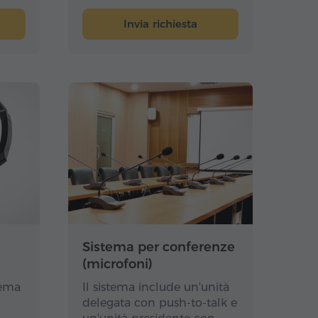
tra partecipanti e interpreti.
(dimensioni: 120 x 60 x 60
Invia richiesta
cm).
Sistema per conferenze
(microfoni)
tema
Il sistema include un'unità
delegata con push-to-talk e