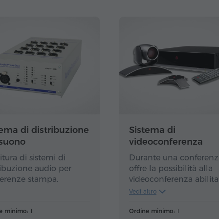
partecipanti –
250 USD
iorno
tema di distribuzione
Sistema di
 suono
videoconferenza
itura di sistemi di
Durante una conferenz
ribuzione audio per
offre la possibilità alla
erenze stampa.
videoconferenza abilita
alle TIC di interpretare
Vedi altro
/ più oratori, in cui
l'interprete ha una chia
e minimo:
1
Ordine minimo:
1