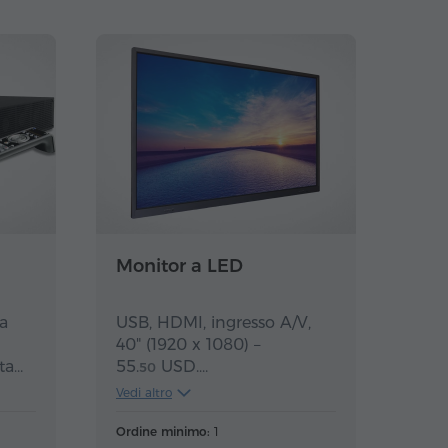
Monitor a LED
a
USB, HDMI, ingresso A/V,
40" (1920 x 1080) –
ta
55.
USD
.
50
 uno
Vedi altro
USB, HDMI, ingresso A/V,
ra
Smart, 50" (4K) –
Ordine minimo:
1
97.
USD
.
13