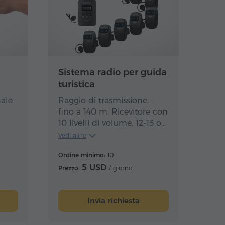
Sistema radio per guida
turistica
nale
Raggio di trasmissione –
fino a 140 m. Ricevitore con
10 livelli di volume. 12-13 ore
di utilizzo continuo a piena
Vedi altro
carica. La quantità massima
è 49.
Ordine minimo:
10
5 USD
Prezzo:
/ giorno
Invia richiesta