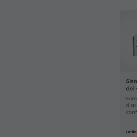
150 
al g
Sis
del
Forn
dist
conf
Ordin