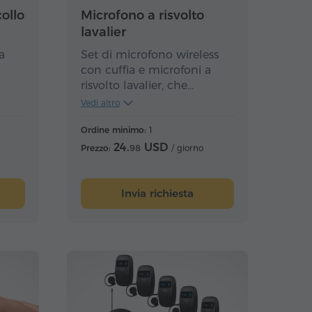
ollo
Microfono a risvolto
lavalier
a
Set di microfono wireless
con cuffia e microfoni a
risvolto lavalier, che
 del
consente all'utente di
Vedi altro
muoversi liberamente con
l'apparecchiatura,
Ordine minimo:
1
ta
mantenendo la
24.
USD
Prezzo:
98
/ giorno
connessione con
l'interprete.
Invia richiesta