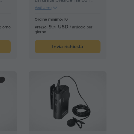
un'unità presidente con
i
pulsante di priorità.
Vedi altro
A seconda del numero di
ffie,
partecipanti, può essere
Ordine minimo:
10
fornito un prezzo inferiore
9.
USD
 giorno
Prezzo:
71
/ articolo per
giorno
 del
per articolo.
,
Invia richiesta
a per
tivo