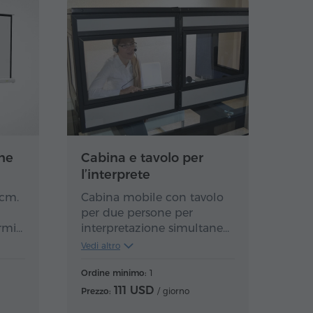
ne
Cabina e tavolo per
l’interprete
 cm.
Cabina mobile con tavolo
per due persone per
rmi
interpretazione simultanea.
Durante conferenze e
Vedi altro
incontri può essere
utilizzato per fornire una
Ordine minimo:
1
comunicazione audio visiva
111 USD
Prezzo:
/ giorno
e bidirezionale di qualità