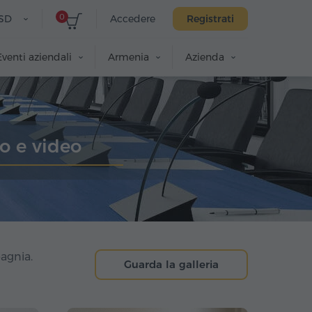
0
SD
Accedere
Registrati
Eventi aziendali
Armenia
Azienda
o e video
pagnia.
Guarda la galleria