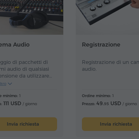
tema Audio
Registrazione
ggio di pacchetti di
Registrazione di un ca
emi audio di qualsiasi
audio.
nsione da utilizzare
nte gli eventi
ltro
W per un massimo di
e minimo:
1
Ordine minimo:
1
artecipanti –
111 USD
al
111 USD
49.
USD
o:
/ giorno
Prezzo:
95
/ giorno
no
W per un massimo di
partecipanti –
180 USD
Invia richiesta
Invia richiesta
iorno
 W a un massimo di