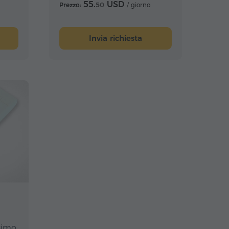
video
55.
USD
Prezzo:
50
/ giorno
ne
Invia richiesta
simo