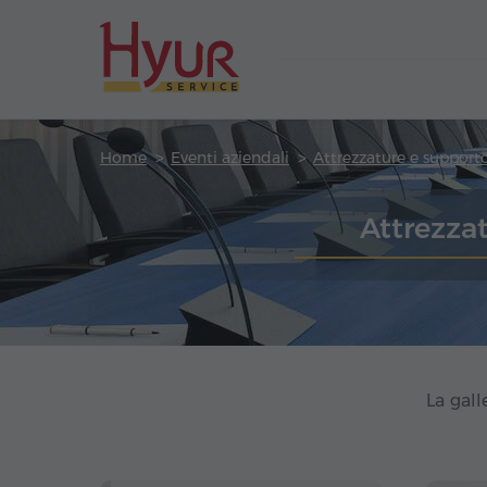
Home
Eventi aziendali
Attrezzature e support
Attrezza
La gall