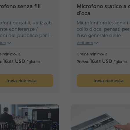
ofono senza fili
Microfono statico a c
d’oca
foni portatili, utilizzati
Microfoni professionali 
nte conferenze /
collo d'oca, pensati per
ioni dal pubblico per la
l'uso generale delle
ddetta "domanda e
applicazioni di rinforzo
ltro
Vedi altro
sta".
suono per la piena
e minimo:
2
articolazione al fine di
Ordine minimo:
2
fornire prestazioni di al
16.
USD
16.
USD
o:
65
/ giorno
Prezzo:
65
/ giorno
classe ed espandibili in
luoghi su larga scala.
Invia richiesta
Invia richiesta