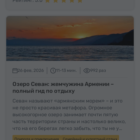
Рейтинг: 5.0
26 фев, 2026
11-13 мин.
992 раз
Озеро Севан: жемчужина Армении –
полный гид по отдыху
Севан называют «армянским морем» – и это
не просто красивая метафора. Огромное
высокогорное озеро занимает почти пятую
часть территории страны и настолько велико,
что на его берегах легко забыть, что ты не у…
Природа и приключения
Семейный и курортный отдых