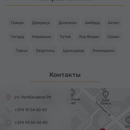
Гюмри
Джермук
Дилижан
Амберд
Ахпат
Гегард
Нораванк
Татев
Хор Вирап
Севан
Гарни
Звартноц
Цахкадзор
Эчмиадзин
Контакты
ул. Налбандяна 96
+374 10 54 60 40
+374 93 50 40 40