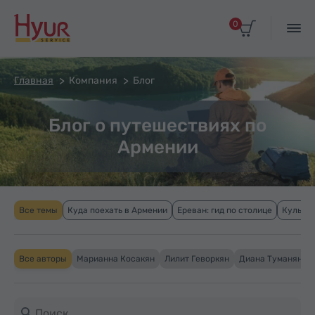
0
Главная
Компания
Блог
Блог о путешествиях по
Армении
Все темы
Куда поехать в Армении
Ереван: гид по столице
Культур
Все авторы
Марианна Косакян
Лилит Геворкян
Диана Туманян