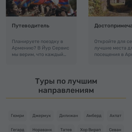
Путеводитель
Достопримеч
Планируете поездку в
Откройте для с
Армению? В Йур Сервис
лучшие места д
мы верим, что каждый…
посещения в Ар
Туры по лучшим
направлениям
Гюмри
Джермук
Дилижан
Амберд
Ахпат
Гегард
Нораванк
Татев
Хор Вирап
Севан