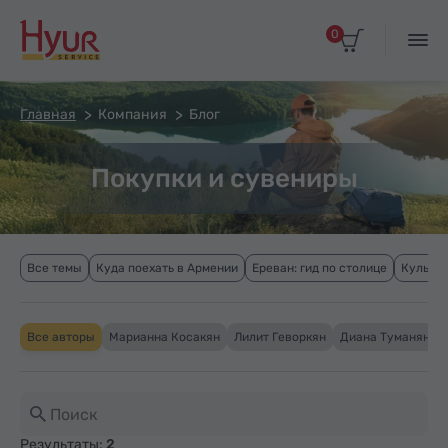
0
Главная
Компания
Блог
Покупки и сувениры
Все темы
Куда поехать в Армении
Ереван: гид по столице
Культур
Все авторы
Марианна Косакян
Лилит Геворкян
Диана Туманян
Результаты:
2