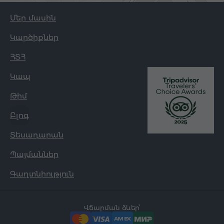
Մեր մասին
Կարծիքներ
ՀՏՀ
Կապ
Թիմ
Բլոգ
Տեսադարան
Պայմաններ
Գաղտնիություն
Վճարման ձևեր՝