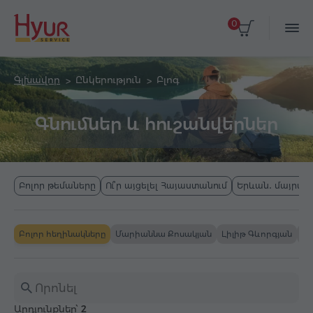
0
Գլխավոր
Ընկերություն
Բլոգ
Գնումներ և հուշանվերներ
Բոլոր թեմաները
Ու՞ր այցելել Հայաստանում
Երևան․ մայրաք
Բոլոր հեղինակները
Մարիաննա Քոսակյան
Լիլիթ Գևորգյան
Դի
Արդյունքներ՝
2