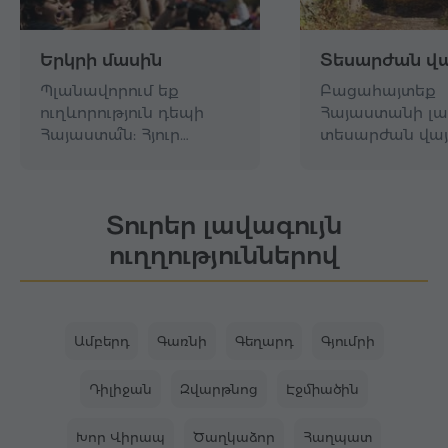
Երկրի մասին
Տեսարժան վա
Պլանավորում եք
Բացահայտեք
ուղևորություն դեպի
Հայաստանի լա
Հայաստա՞ն: Հյուր…
տեսարժան վայ
Տուրեր լավագույն
ուղղություններով
Ամբերդ
Գառնի
Գեղարդ
Գյումրի
Դիլիջան
Զվարթնոց
Էջմիածին
Խոր Վիրապ
Ծաղկաձոր
Հաղպատ