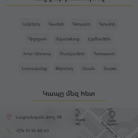
Ամբերդ
Գառնի
Գեղարդ
Գյումրի
Դիլիջան
Զվարթնոց
Էջմիածին
Խոր Վիրապ
Ծաղկաձոր
Հաղպատ
Նորավանք
Ջերմուկ
Սևան
Տաթև
Կապը մեզ հետ
Նալբանդյան փող. 96
+374 10 54 60 40