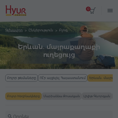
0
Գլխավոր
Ընկերություն
Բլոգ
Երևան․ մայրաքաղաքի
ուղեցույց
Բոլոր թեմաները
Ու՞ր այցելել Հայաստանում
Երևան․ մայրաք
Բոլոր հեղինակները
Մարիաննա Քոսակյան
Լիլիթ Գևորգյան
Դի