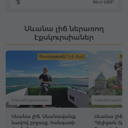
94.
USD
07
Սևանա լիճ ներառող
էքսկուրսիաներ
Տևողություն՝
5-6 ժամ
Տևո
Խմբային էքսկուրսիա
Խմբային էքսկուրս
Սևանա լիճ, Սևանավանք,
Սևանա լիճ,
նավով շրջայց, հանգստի
Դիլիջան (կա