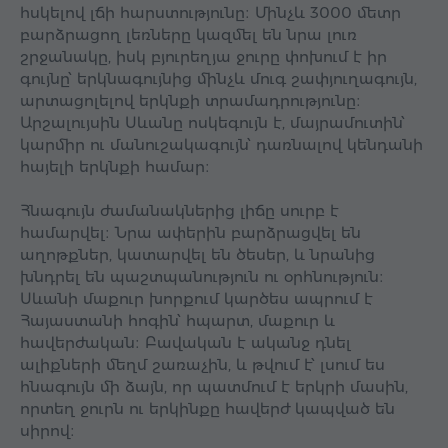
հսկելով լճի հարստությունը։ Մինչև 3000 մետր
բարձրացող լեռները կազմել են նրա լուռ
շրջանակը, իսկ բյուրեղյա ջուրը փոխում է իր
գույնը՝ երկնագույնից մինչև մուգ շափյուղագույն,
արտացոլելով երկնքի տրամադրությունը։
Արշալույսին Սևանը ոսկեգույն է, մայրամուտին՝
կարմիր ու մանուշակագույն՝ դառնալով կենդանի
հայելի երկնքի համար։
Հնագույն ժամանակներից լիճը սուրբ է
համարվել։ Նրա ափերին բարձրացվել են
աղոթքներ, կատարվել են ծեսեր, և նրանից
խնդրել են պաշտպանություն ու օրհնություն։
Սևանի մաքուր խորքում կարծես ապրում է
Հայաստանի հոգին՝ հպարտ, մաքուր և
հավերժական։ Բավական է ականջ դնել
ալիքների մեղմ շառաչին, և թվում է՝ լսում ես
հնագույն մի ձայն, որ պատմում է երկրի մասին,
որտեղ ջուրն ու երկինքը հավերժ կապված են
սիրով։