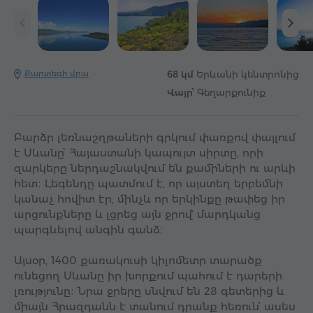
Քարտեզի վրա
68 կմ
Երևանի կենտրոնից
Վայր՝
Գեղարքունիք
Բարձր լեռնաշղթաների գրկում փառքով փայլում
է Սևանը՝ Հայաստանի կապույտ սիրտը, որի
զարկերը ներդաշնակվում են քամիների ու արևի
հետ։ Լեգենդը պատմում է, որ այստեղ երբեմնի
կանաչ հովիտ էր, մինչև որ երկինքը թափեց իր
արցունքները և լցրեց այն ջրով՝ մարդկանց
պարգևելով անգին գանձ։
Այսօր, 1400 քառակուսի կիլոմետր տարածք
ունեցող Սևանը իր խորքում պահում է դարերի
լռությունը։ Նրա ջրերը սնվում են 28 գետերից և
միայն Հրազդանն է տանում դրանք հեռուն՝ ասես