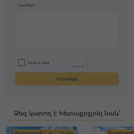
Կարծիք
Ուղարկել
Ձեզ կարող է հետաքրքրել նաև՝
Տևողություն՝
2 օր / 1 գիշեր
Տևողություն