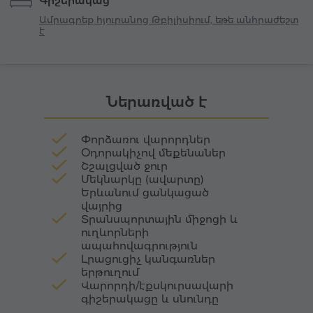
Գիշերակաց
10-13-րդ դարերում հիմնադրված այս վանքը
ապաստան տվել վայրի կենդանիների խաղաղ
դարեր շարունակ եղել է ոչ միայն հոգևոր
կյանքին։
Ամրագրեք հյուրանոց Թբիլիսիում, եթե անհրաժեշտ
է
հանգրվան, այլև մշակութային կենտրոն,
որտեղ հավաքվել են վանականներ,
ուխտավորներ ու վարպետներ։ Համալիրը
ներառում է Սուրբ Գրիգոր, Սուրբ
Աստվածածին և Սուրբ Ստեփանոս
Ներառված է
եկեղեցիները, ինչպես նաև վանական խցեր ու
օժանդակ շինություններ, որոնք նրբորեն
Փորձառու վարորդներ
ձուլված են լեռնային բնապատկերին։
Օդորակիչով մեքենաներ
Շշալցված ջուր
Մեկնարկը (ավարտը)
Երևանում ցանկացած
վայրից
Տրանսպորտային միջոցի և
ուղևորների
ապահովագրություն
Լրացուցիչ կանգառներ
երթուղում
Վարորդի/էքսկուրսավարի
գիշերակացը և սնունդը