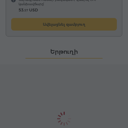
կանխավճարը՝
53.
USD
57
Ավելացնել զամբյուղ
Երթուղի