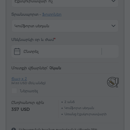
Էքսկուրսավար՝ ոչ
Տրանսպորտ –
Ֆոտոներ
Կոմֆորտ սեդան
Մեկնարկի օր և ժամ
Ընտրել
Մուտքի վճարներ՝
Չկան
Ճաշ x 2
(41.
USD մեկ անձը)
63
Ներառել
2
անձ
Ընդհանուր գին
Կոմֆորտ սեդան
357 USD
Առանց էքսկուրսավարի
Ամրագրման համար բավական է վճարել 15%