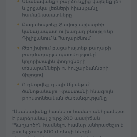
Սևանավանքի բարձունքից վայելեք լճի
և շրջակա լեռների հիասքանչ
համայնապատկերը
Բացահայտեք Տավուշ աշխարհի
կանաչապատ ու խաղաղ բնությունը
Դիլիջանում և Հաղարծնում
Թբիլիսիում բացահայտեք քաղաքի
բազմադարյա պատմությունը՝
կոլորիտային փողոցների,
տեսարանների ու հուշարձանների
միջոցով
Ուղևորվեք դեպի Մցխեթա՝
ծանոթանալու Վրաստանի հնագույն
քրիստոնեական ժառանգությանը
*Սևանավանք հասնելու համար անհրաժեշտ
է բարձրանալ շուրջ 200 աստիճան
*Հաղարծին հասնելու համար անհրաժեշտ է
քայլել շուրջ 600 մ դեպի ներքև