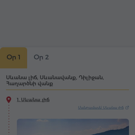
Օր 1
Օր 2
Սևանա լիճ, Սևանավանք, Դիլիջան,
Հաղարծնի վանք
1. Սևանա լիճ
Մանրամասն՝ Սևանա լիճ