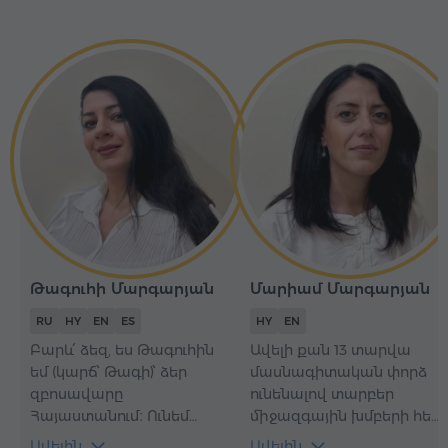
Թագուհի Մարգարյան
Մարիամ Մարգարյան
RU
HY
EN
ES
HY
EN
Բարև՛ ձեզ, ես Թագուհին
Ավելի քան 13 տարվա
եմ (կարճ՝ Թագի)՝ ձեր
մասնագիտական փորձ
զբոսավարը
ունենալով տարբեր
Հայաստանում։ Ունեմ
միջազգային խմբերի հետ
բարձրագույն կրթություն
աշխատելու ոլորտում՝ ես
Ավելին
Ավելին