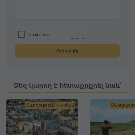
Ուղարկել
Ձեզ կարող է հետաքրքրել նաև՝
Տևողություն՝
7-8 ժամ
Տևողությու