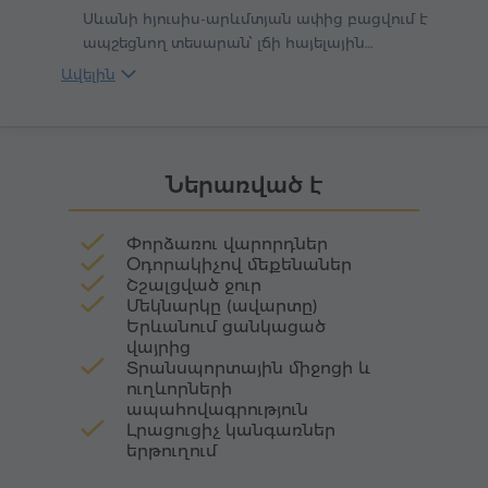
Սևանի հյուսիս-արևմտյան ափից բացվում է
ապշեցնող տեսարան՝ լճի հայելային
մակերևույթից վեհորեն բարձրանում է
Ավելին
հինավուրց տաճարներով պսակված
թերակղզին։ Այստեղ, 874 թվականին
թագավոր Աշոտ Բագրատունու դստեր՝
թագուհի Մարիամի նախաձեռնությամբ,
Ներառված է
հիմնադրվեց Սևանավանքը՝ Հայաստանի
կապույտ գոհարի հոգևոր պահապանը։
Փորձառու վարորդներ
Օդորակիչով մեքենաներ
Շշալցված ջուր
Մեկնարկը (ավարտը)
Երևանում ցանկացած
վայրից
Տրանսպորտային միջոցի և
ուղևորների
ապահովագրություն
Լրացուցիչ կանգառներ
երթուղում