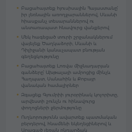
Բացահայտեք հյուսիսային Հայաստանը՝
իր լեռնային առողջարաններով, Սևանի
հիասքանչ տեսարաններով ու
անտառապատ հնավուրց վանքերով
Մեկ հագեցած տուրի շրջանակներում
վայելեք Ծաղկաձորի, Սևանի և
Դիլիջանի կանաչապատ բնության
գեղեցկությունը
Բացահայտեք Լոռվա միջնադարյան
գանձերը՝ Ախթալայի ամրոցից մինչև
Հաղպատ, Սանահին և Քոբայր
վանական համալիրներ
Զգացեք Գյումրիի յուրօրինակ կոլորիտը,
արվեստի շունչն ու հինավուրց
փողոցների ջերմությունը
Ուղևորությունն ավարտեք պատմական
բերդերով, հնամենի եկեղեցիներով և
Արագած լեռան ընդարձակ