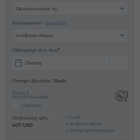
Էքսկուրսավար՝ ոչ
Տրանսպորտ –
Ֆոտոներ
Կոմֆորտ սեդան
Մեկնարկի օր և ժամ
Ընտրել
Մուտքի վճարներ՝
Չկան
Ճաշ x 3
(54.
USD մեկ անձը)
11
Ներառել
2
անձ
Ընդհանուր գին
Կոմֆորտ սեդան
407 USD
Առանց էքսկուրսավարի