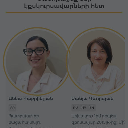
էքսկուրսավարների հետ
Աննա Գաբրիելյան
Մանյա Գևորգյան
FR
RU
HY
EN
Պատրա՞ստ եք
Աշխատում եմ որպես
բացահայտելու
զբոսավար 2015թ.-ից։ Մին