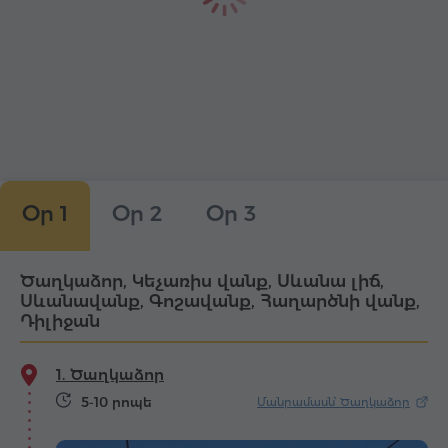
Օր 1
Օր 2
Օր 3
Ծաղկաձոր, Կեչառիս վանք, Սևանա լիճ,
Սևանավանք, Գոշավանք, Հաղարծնի վանք,
Դիլիջան
1. Ծաղկաձոր
5-10 րոպե
Մանրամասն՝ Ծաղկաձոր