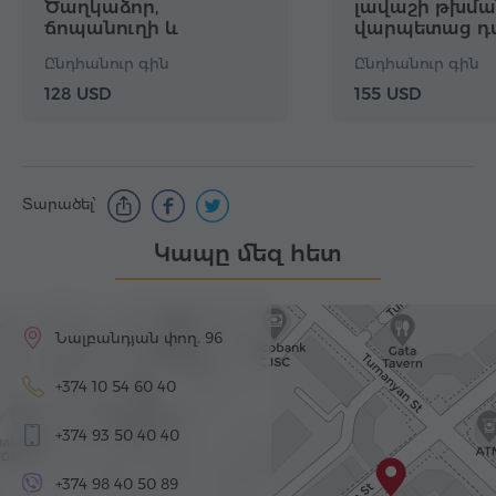
Ծաղկաձոր,
լավաշի թխմա
ճոպանուղի և
վարպետաց դ
Կեչառիս, Սևանա լիճ,
Քարերի սիմֆ
Ընդհանուր գին
Ընդհանուր գին
Սևանավանք
Սևան, Սևան
128 USD
155 USD
Տարածել՝
Կապը մեզ հետ
Նալբանդյան փող. 96
+374 10 54 60 40
+374 93 50 40 40
+374 98 40 50 89