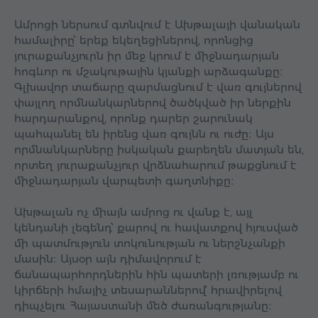
Ամրոցի ներսում գտնվում է Ախթալայի վանական
համալիրը՝ երեք եկեղեցիներով, որոնցից
յուրաքանչյուրն իր մեջ կրում է միջնադարյան
հոգևոր ու մշակութային կյանքի արձագանքը։
Գլխավոր տաճարը զարմացնում է վառ գույներով
փայլող որմնանկարներով ծածկված իր ներքին
հարդարանքով, որոնք դարեր շարունակ
պահպանել են իրենց վառ գույնն ու ուժը։ Այս
որմնանկարները իսկական քարեղեն մատյան են,
որտեղ յուրաքանչյուր վրձնահարում թաքցնում է
միջնադարյան վարպետի գաղտնիքը։
Ախթալան ոչ միայն ամրոց ու վանք է, այլ
կենդանի լեգենդ՝ քարով ու հավատքով հյուսված
մի պատմություն տոկունության ու ներշնչանքի
մասին։ Այսօր այն դիմավորում է
ճանապարհորդներին հին պատերի լռությամբ ու
կիրճերի հմայիչ տեսարաններով՝ հրավիրելով
դիպչելու Հայաստանի մեծ ժառանգությանը։