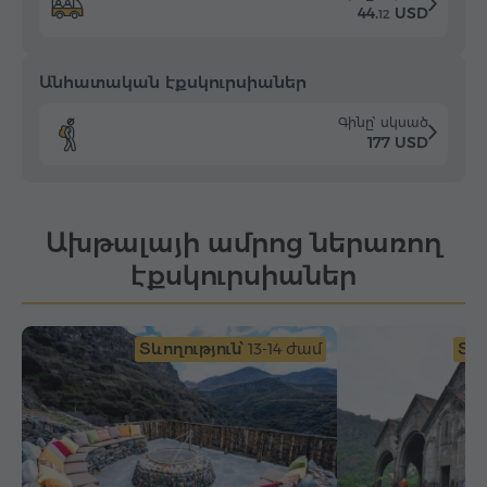
44.
USD
12
Անհատական էքսկուրսիաներ
Գինը՝ սկսած
177 USD
Ախթալայի ամրոց ներառող
էքսկուրսիաներ
Տևողություն՝
13-14 ժամ
Տևո