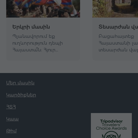
Երկրի մասին
Տեսարժան վա
Պլանավորում եք
Բացահայտեք
ուղևորություն դեպի
Հայաստանի լա
Հայաստա՞ն: Հյուր…
տեսարժան վայ
Մեր մասին
Կարծիքներ
ՀՏՀ
Կապ
Թիմ