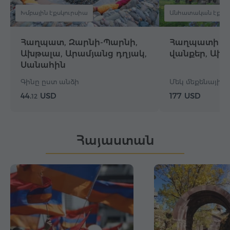
Խմբային էքսկուրսիա
Անհատական էքսկ
Հաղպատ, Զարնի-Պարնի,
Հաղպատի և
Ախթալա, Արամյանց դղյակ,
վանքեր, Ախ
Սանահին
Գինը ըստ անձի
Մեկ մեքենայի գի
44.
USD
177 USD
12
Հայաստան