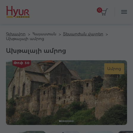
0
Գլխավոր
Հայաստան
Տեսարժան վայրեր
Ախթալայի ամրոց
Ախթալայի ամրոց
Թոփ 30
Ամրոց