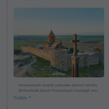
Արարատյան դաշտի լայնաթև գրկում, որտեղ
ձյունածածկ լեռան հսկայական հայացքի տակ
դողում է օդը, վեր է խոյանում Խոր Վիրապը՝
սրբավայր, որտեղ լեգենդը, հավատը և
Հայաստանի սրտի զարկը դառնում են մեկ