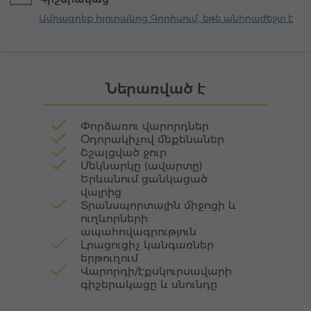
լցված այգիներով։ Նրա շուրջը բացվում է
Ամրագրեք հյուրանոց Գորիսում, եթե անհրաժեշտ է
յուրահատուկ ժայռերի, անտառապատ
բլուրների ու ոլորապտույտ կիրճերի
տեսարան, որտեղ անհետանում է
սահմանագիծը քաղաքի և նրան գրկաբաց
Ներառված է
ընդունող կենդանի բնության միջև։
Փորձառու վարորդներ
Օդորակիչով մեքենաներ
Շշալցված ջուր
Մեկնարկը (ավարտը)
Երևանում ցանկացած
վայրից
Տրանսպորտային միջոցի և
ուղևորների
ապահովագրություն
Լրացուցիչ կանգառներ
երթուղում
Վարորդի/էքսկուրսավարի
գիշերակացը և սնունդը