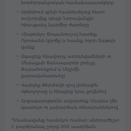
խորհրդանշական համայնապատկերը
Արենիում գինի համտեսելուց հետո
ուղևորվեք դեպի Նորավանքի
հիասքանչ կարմիր ժայռերը
«Տաթևեր» ճոպանուղով հատեք
Որոտանի կիրճը և հասեք հզոր Տաթևի
վանք
Զգացեք հնավուրց առեղծվածների ու
Մետաքսի ճանապարհի շունչը
Քարահունջում և Սելիմի
քարավանատանը
Վայելեք Ջերմուկի զով լեռնային
մթնոլորտը և հիացեք նրա ջրվեժով
Շրջագայությունն ավարտեք Սևանա լճի
կապույտ ու լայնարձակ տեսարաններով
*Սևանավանք հասնելու համար անհրաժեշտ
է բարձրանալ շուրջ 200 աստիճան