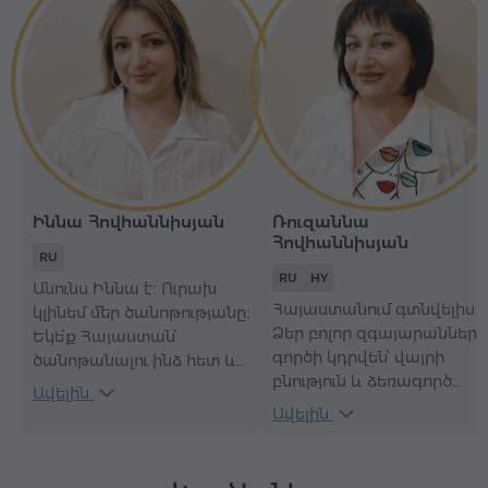
Իննա Հովհաննիսյան
Ռուզաննա
Հովհաննիսյան
RU
RU
HY
Անունս Իննա է։ Ուրախ
Հայաստանում գտնվելիս
կլինեմ մեր ծանոթությանը։
Ձեր բոլոր զգայարանները
Եկե՛ք Հայաստան՝
գործի կդրվեն՝ վայրի
ծանոթանալու ինձ հետ և
բնություն և ձեռագործ
բացահայտելու իմ
Ավելին
հրաշքներ, անկրկնելի
հայրենիքը՝ իմ
Ավելին
լեռնային օդ, ազգային
ուղեկցությամբ:
ուտեստների անզուգակա
համ, դուդուկի մեղմ