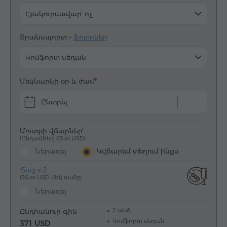
Էքսկուրսավար՝ ոչ
Տրանսպորտ –
Ֆոտոներ
Կոմֆորտ սեդան
Մեկնարկի օր և ժամ
Ընտրել
Մուտքի վճարներ՝
(Ընդամենը՝ 63.
USD)
83
Ներառել
Կվճարեմ տեղում ինքս
Ճաշ x 2
(36.
USD մեկ անձը)
08
Ներառել
2
անձ
Ընդհանուր գին
Կոմֆորտ սեդան
371 USD