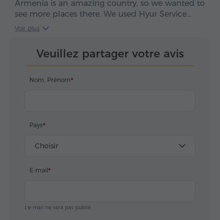
Armenia is an amazing country, so we wanted to
see more places there. We used Hyur Service
twice to travel with our excellent driver Mr. Artak.
Voir plus
Thanks for a great days with you. Eva and Tomas
Veuillez partager votre avis
Nom, Prénom
Pays
Choisir
E-mail
L'e-mail ne sera pas publié