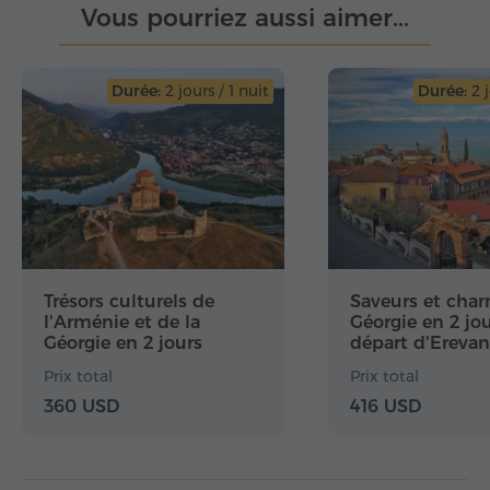
Vous pourriez aussi aimer...
Durée:
2 jours / 1 nuit
Durée:
2 j
Trésors culturels de
Saveurs et char
l'Arménie et de la
Géorgie en 2 jo
Géorgie en 2 jours
départ d'Erevan
Prix total
Prix total
360 USD
416 USD