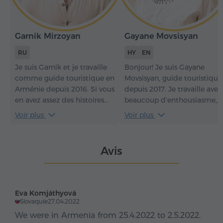
Garnik Mirzoyan
Gayane Movsisyan
RU
HY
EN
Je suis Garnik et je travaille
Bonjour! Je suis Gayane
comme guide touristique en
Movsisyan, guide touristique
Arménie depuis 2016. Si vous
depuis 2017. Je travaille avec
en avez assez des histoires
beaucoup d'enthousiasme,
exagérées et que vous avez
désireuse de présenter mon
Voir plus
Voir plus
le sens de l'humour, nous
pays de la meilleure façon
allons bien nous entendre.
possible et de créer des
Découvrez l'Arménie de
moments inoubliables pour
Avis
l'intérieur, entre des mains
nos invités.
très hospitalières.
Eva Komjáthyová
Slovaquie
27.04.2022
We were in Armenia from 25.4.2022 to 2.5.2022.