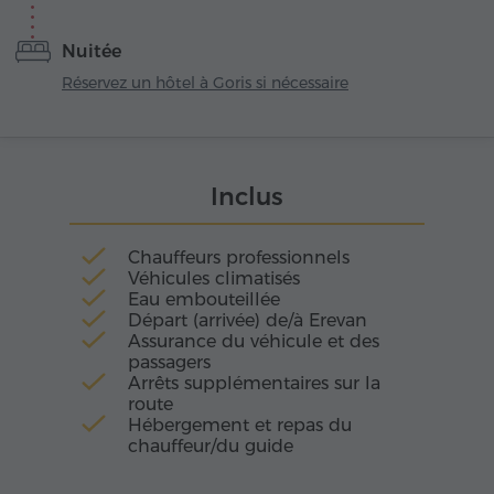
il s'est illustré comme une ville modèle, alliant
planification soignée, rues ombragées et jardins
Nuitée
embaumés d'herbes alpines. Autour, le décor
est un tableau vivant: falaises aux formes
Réservez un hôtel à Goris si nécessaire
étranges, collines boisées et gorges sinueuses
qui font disparaître la frontière entre la cité et la
nature.
Inclus
Chauffeurs professionnels
Véhicules climatisés
Eau embouteillée
Départ (arrivée) de/à Erevan
Assurance du véhicule et des
passagers
Arrêts supplémentaires sur la
route
Hébergement et repas du
chauffeur/du guide