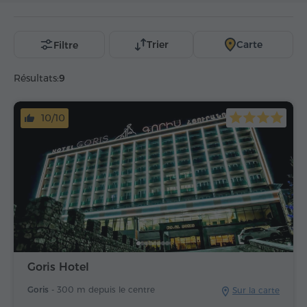
panier
Trier
Carte
Filtre
Résultats:
9
10/10
Goris Hotel
Goris -
300 m depuis le centre
Sur la carte