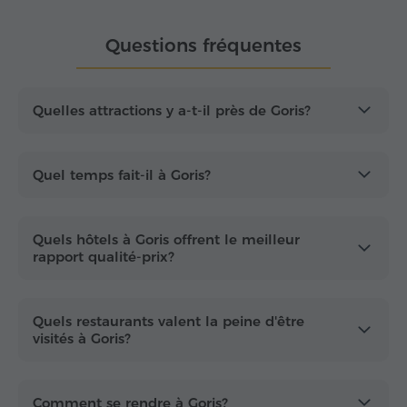
montagne et des vues saisissantes sur les falaises
environnantes.
Questions fréquentes
Au-delà de son charme local, Goris est également
une
base pratique
pour visiter certains des sites les
plus connus du sud de l'Arménie. Les hôtels à Goris
Quelles attractions y a-t-il près de Goris?
offrent un hébergement confortable pour explorer
la région, tandis que la réservation en ligne facile
rend la planification de votre séjour simple et
Quel temps fait-il à Goris?
pratique. Avec son mélange de
confort et de
caractère
, Goris offre une base attrayante pour un
voyage à travers le sud de l'Arménie.
Quels hôtels à Goris offrent le meilleur
rapport qualité-prix?
Quels restaurants valent la peine d'être
visités à Goris?
Comment se rendre à Goris?