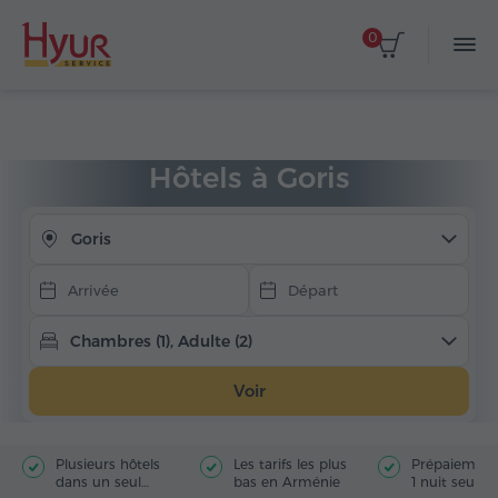
0
Choisir les dates
Accueil
Hébergement
Hôtels en Arménie
Goris
Hôtels à Goris
Goris
Chambres (1), Adulte (2)
Voir
Plusieurs hôtels
Les tarifs les plus
Prépaiement
dans un seul
bas en Arménie
1 nuit seule