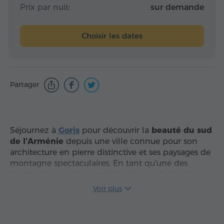
Prix par nuit:
sur demande
Choisir les dates
Partager
Séjournez à
Goris
pour découvrir la
beauté du sud
de l'Arménie
depuis une ville connue pour son
architecture en pierre distinctive et ses paysages de
montagne spectaculaires. En tant qu'une des
destinations les plus emblématiques de la région
de Syunik, Goris offre un cadre pittoresque et
Voir plus
relaxant où
l'histoire et la nature
se rejoignent.
Séjourner ici permet aux voyageurs de profiter de
l'atmosphère unique de la ville, de l'air pur de la